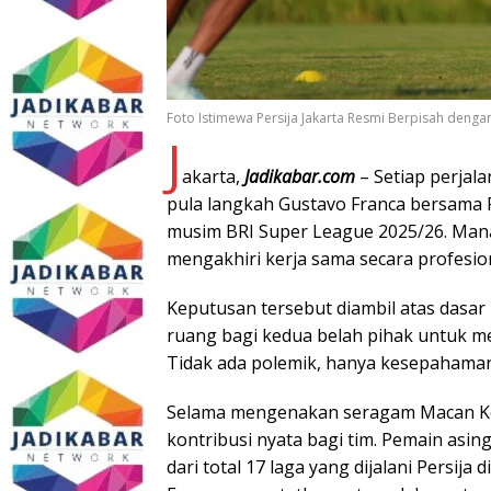
Foto Istimewa Persija Jakarta Resmi Berpisah deng
J
akarta,
Jadikabar.com
– Setiap perjala
pula langkah Gustavo Franca bersama Pe
musim BRI Super League 2025/26. Mana
mengakhiri kerja sama secara profesio
Keputusan tersebut diambil atas dasa
ruang bagi kedua belah pihak untuk m
Tidak ada polemik, hanya kesepahaman 
Selama mengenakan seragam Macan K
kontribusi nyata bagi tim. Pemain asin
dari total 17 laga yang dijalani Persij