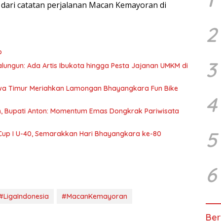
 dari catatan perjalanan Macan Kemayoran di
2
o
3
lungun: Ada Artis Ibukota hingga Pesta Jajanan UMKM di
awa Timur Meriahkan Lamongan Bhayangkara Fun Bike
4
gun, Bupati Anton: Momentum Emas Dongkrak Pariwisata
5
Cup I U-40, Semarakkan Hari Bhayangkara ke-80
6
#LigaIndonesia
#MacanKemayoran
Ber