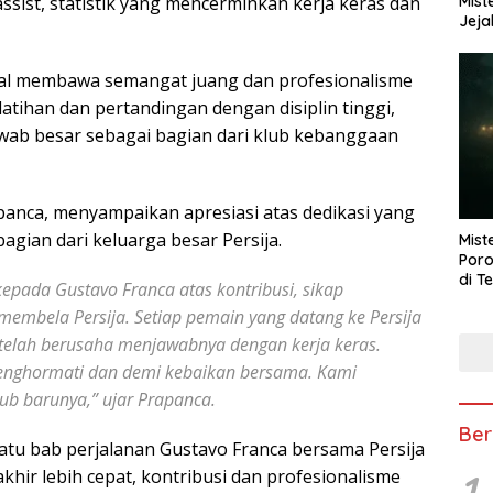
Mist
ssist, statistik yang mencerminkan kerja keras dan
Jeja
enal membawa semangat juang dan profesionalisme
latihan dan pertandingan dengan disiplin tinggi,
wab besar sebagai bagian dari klub kebanggaan
panca, menyampaikan apresiasi atas dedikasi yang
agian dari keluarga besar Persija.
Mist
Poro
di T
pada Gustavo Franca atas kontribusi, sikap
embela Persija. Setiap pemain yang datang ke Persija
telah berusaha menjawabnya dengan kerja keras.
menghormati dan demi kebaikan bersama. Kami
ub barunya,” ujar Prapanca.
Ber
atu bab perjalanan Gustavo Franca bersama Persija
1
hir lebih cepat, kontribusi dan profesionalisme