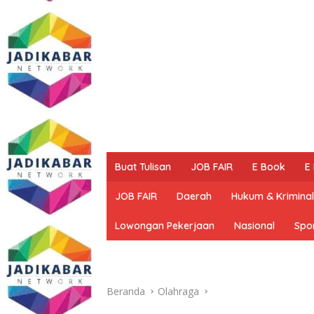
Buat Tulisan
JOB FAIR
E Book
E
JOB FAIR
Daerah
Hukum & Kriminal
Lowongan Pekerjaan
Nasional
Spo
Beranda
Olahraga