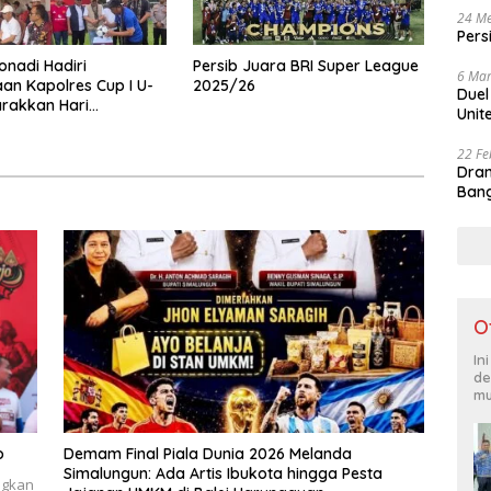
24 Me
Pers
onadi Hadiri
Persib Juara BRI Super League
6 Mar
n Kapolres Cup I U-
2025/26
Duel
rakkan Hari
Unit
kara ke-80
22 Fe
Dram
Bang
O
In
de
mu
o
Demam Final Piala Dunia 2026 Melanda
Simalungun: Ada Artis Ibukota hingga Pesta
ngkan