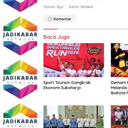
Penulis: Ryo
Editor: Redaksi
Komentar
Baca Juga
Sport Tourism Dongkrak
Demam Fi
Ekonomi Sukoharjo
Melanda 
Ibukota 
UMKM di 