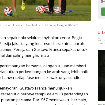
an Gustavo Franca di Paruh Musim BRI Super League 2025/26
Urb
nan sepak bola selalu menyisakan cerita. Begitu
Ceri
rsija Jakarta yang kini resmi berakhir di paruh
mulu
jemen Persija dan Gustavo Franca sepakat untuk
nal dan saling menghormati.
r pertimbangan bersama, dengan tujuan memberi
elanjutkan perkembangan ke arah yang lebih baik.
bahwa setiap fase memiliki waktunya sendiri.
emayoran, Gustavo Franca menunjukkan
g tersebut dipercaya tampil dalam 13 pertandingan
a di putaran pertama. Dari 567 menit waktu bermain,