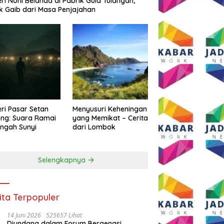
eri Noni Belanda di Pabrik Gula Tulangan,
k Gaib dari Masa Penjajahan
eri Pasar Setan
Menyusuri Keheningan
ng: Suara Ramai
yang Memikat – Cerita
engah Sunyi
dari Lombok
Selengkapnya
ita Terpopuler
14 Juni 2026
525657 Lihat
Diundang dalam Forum Bergengsi