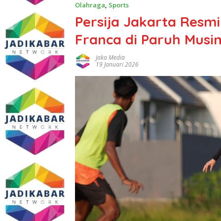
Olahraga
,
Sports
Persija Jakarta Resm
Franca di Paruh Musi
Jaka Media
19 Januari 2026