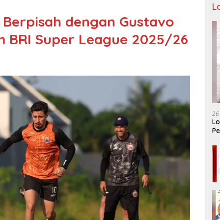
L
i Berpisah dengan Gustavo
m BRI Super League 2025/26
26
Lo
Pe
Ar