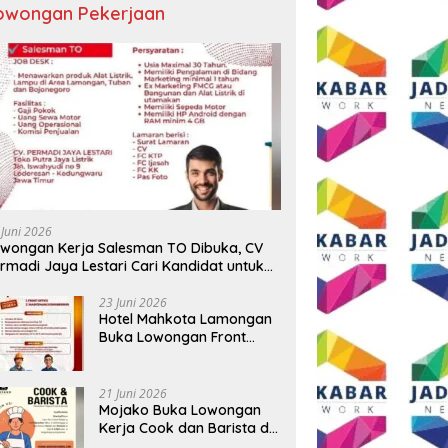
owongan Pekerjaan
 Juni 2026
wongan Kerja Salesman TO Dibuka, CV
rmadi Jaya Lestari Cari Kandidat untuk
ea Lamongan, Tuban, dan Bojonegoro
23 Juni 2026
Hotel Mahkota Lamongan
Buka Lowongan Front
Office dan Maintenance
Engineering, Simak
Syaratnya
21 Juni 2026
Mojako Buka Lowongan
Kerja Cook dan Barista di
Surabaya, Gaji Hingga