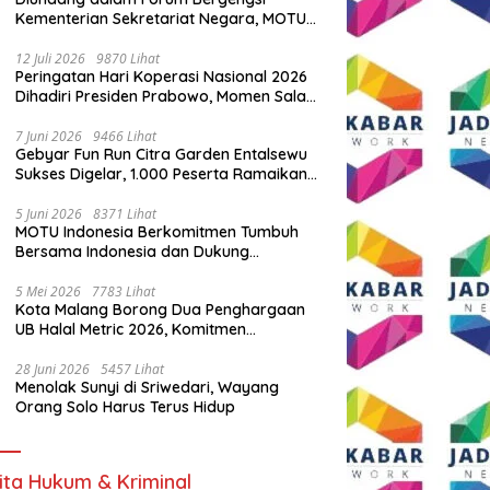
Kementerian Sekretariat Negara, MOTU
Indonesia Tunjukkan Komitmen untuk
Indonesia
12 Juli 2026
9870 Lihat
Peringatan Hari Koperasi Nasional 2026
Dihadiri Presiden Prabowo, Momen Salam
Komando Viral
7 Juni 2026
9466 Lihat
Gebyar Fun Run Citra Garden Entalsewu
Sukses Digelar, 1.000 Peserta Ramaikan
Ajang Hidup Sehat
5 Juni 2026
8371 Lihat
MOTU Indonesia Berkomitmen Tumbuh
Bersama Indonesia dan Dukung
Percepatan Kendaraan Listrik Nasional
5 Mei 2026
7783 Lihat
Kota Malang Borong Dua Penghargaan
UB Halal Metric 2026, Komitmen
Ekosistem Halal Kian Diperkuat
28 Juni 2026
5457 Lihat
Menolak Sunyi di Sriwedari, Wayang
Orang Solo Harus Terus Hidup
ita Hukum & Kriminal