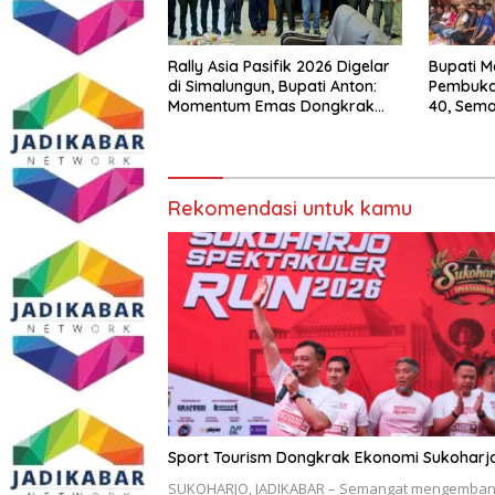
Rally Asia Pasifik 2026 Digelar
Bupati M
di Simalungun, Bupati Anton:
Pembukaa
Momentum Emas Dongkrak
40, Sema
Pariwisata dan Ekonomi
Bhayang
Daerah
Rekomendasi untuk kamu
Sport Tourism Dongkrak Ekonomi Sukoharj
SUKOHARJO, JADIKABAR – Semangat mengemba