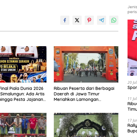
Jeni
peri
20 Ju
Spor
nal Piala Dunia 2026
Ribuan Peserta dari Berbagai
Simalungun: Ada Artis
Daerah di Jawa Timur
11 Ju
hingga Pesta Jajanan
Meriahkan Lamongan
Ribu
Balei Harungguan
Bhayangkara Fun Bike 2026
Tim
Bike
17 Ju
Rall
Bup
Pari