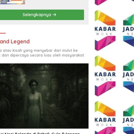
Rp2,5 Juta per Bulan
Selengkapnya
and Legend
ta atau kisah yang menyebar dari mulut ke
t dan dipercaya secara luas oleh masyarakat