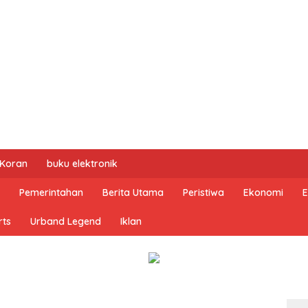
 Koran
buku elektronik
Pemerintahan
Berita Utama
Peristiwa
Ekonomi
E
rts
Urband Legend
Iklan