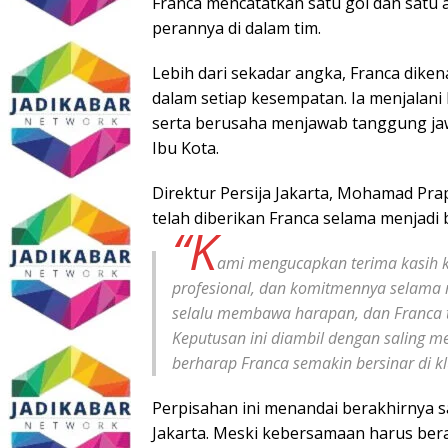
Franca mencatatkan satu gol dan satu a
perannya di dalam tim.
Lebih dari sekadar angka, Franca dik
dalam setiap kesempatan. Ia menjalani 
serta berusaha menjawab tanggung ja
Ibu Kota.
Direktur Persija Jakarta, Mohamad Pra
telah diberikan Franca selama menjadi b
“K
ami mengucapkan terima kasih ke
profesional, dan komitmennya selama m
selalu membawa harapan, dan Franca 
Keputusan ini diambil dengan saling 
berharap Franca semakin bersinar di kl
Perpisahan ini menandai berakhirnya s
Jakarta. Meski kebersamaan harus berak