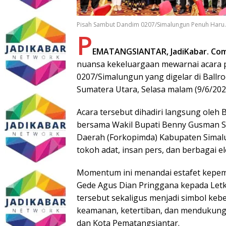
Pisah Sambut Dandim 0207/Simalungun Penuh Haru.
P
EMATANGSIANTAR, JadiKabar. Co
nuansa kekeluargaan mewarnai acara p
0207/Simalungun yang digelar di Ballr
Sumatera Utara, Selasa malam (9/6/202
Acara tersebut dihadiri langsung oleh 
bersama Wakil Bupati Benny Gusman Si
Daerah (Forkopimda) Kabupaten Simal
tokoh adat, insan pers, dan berbagai 
Momentum ini menandai estafet kepemi
Gede Agus Dian Pringgana kepada Letko
tersebut sekaligus menjadi simbol ke
keamanan, ketertiban, dan mendukun
dan Kota Pematangsiantar.