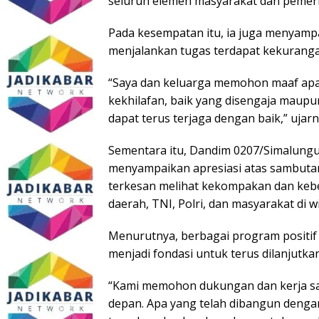
seluruh elemen masyarakat dan pemeri
Pada kesempatan itu, ia juga menyam
menjalankan tugas terdapat kekurang
“Saya dan keluarga memohon maaf apab
kekhilafan, baik yang disengaja maupun
dapat terus terjaga dengan baik,” ujarn
Sementara itu, Dandim 0207/Simalungun
menyampaikan apresiasi atas sambuta
terkesan melihat kekompakan dan keb
daerah, TNI, Polri, dan masyarakat di
Menurutnya, berbagai program positif 
menjadi fondasi untuk terus dilanjutk
“Kami memohon dukungan dan kerja sa
depan. Apa yang telah dibangun denga