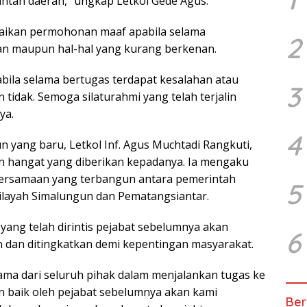
ntah daerah,” ungkap Letkol Gede Agus.
paikan permohonan maaf apabila selama
2
an maupun hal-hal yang kurang berkenan.
ila selama bertugas terdapat kesalahan atau
3
 tidak. Semoga silaturahmi yang telah terjalin
ya.
4
 yang baru, Letkol Inf. Agus Muchtadi Rangkuti,
n hangat yang diberikan kepadanya. Ia mengaku
ersamaan yang terbangun antara pemerintah
5
 wilayah Simalungun dan Pematangsiantar.
yang telah dirintis pejabat sebelumnya akan
6
an dan ditingkatkan demi kepentingan masyarakat.
ma dari seluruh pihak dalam menjalankan tugas ke
n baik oleh pejabat sebelumnya akan kami
Ber