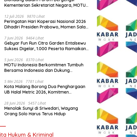
Kementerian Sekretariat Negara, MOTU
Indonesia Tunjukkan Komitmen untuk
Indonesia
12 Juli 2026
9870 Lihat
Peringatan Hari Koperasi Nasional 2026
Dihadiri Presiden Prabowo, Momen Salam
Komando Viral
7 Juni 2026
9464 Lihat
Gebyar Fun Run Citra Garden Entalsewu
Sukses Digelar, 1.000 Peserta Ramaikan
Ajang Hidup Sehat
5 Juni 2026
8370 Lihat
MOTU Indonesia Berkomitmen Tumbuh
Bersama Indonesia dan Dukung
Percepatan Kendaraan Listrik Nasional
5 Mei 2026
7781 Lihat
Kota Malang Borong Dua Penghargaan
UB Halal Metric 2026, Komitmen
Ekosistem Halal Kian Diperkuat
28 Juni 2026
5457 Lihat
Menolak Sunyi di Sriwedari, Wayang
Orang Solo Harus Terus Hidup
ita Hukum & Kriminal