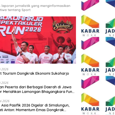
s laporan jurnalistik yang menginformasikan
stiwa tentang Sport
li 2026
t Tourism Dongkrak Ekonomi Sukoharjo
li 2026
an Peserta dari Berbagai Daerah di Jawa
ur Meriahkan Lamongan Bhayangkara Fun
 2026
ni 2026
y Asia Pasifik 2026 Digelar di Simalungun,
ati Anton: Momentum Emas Dongkrak
wisata dan Ekonomi Daerah