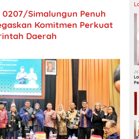
L
 0207/Simalungun Penuh
Tegaskan Komitmen Perkuat
rintah Daerah
26
Lo
Pe
Ar