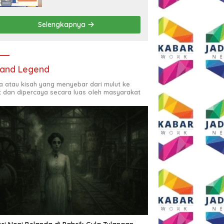
Rp2,5 Juta per Bulan
Selengkapnya
and Legend
ta atau kisah yang menyebar dari mulut ke
t dan dipercaya secara luas oleh masyarakat