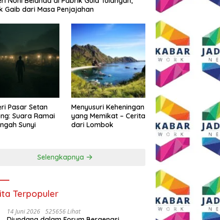
eri Noni Belanda di Pabrik Gula Tulangan,
k Gaib dari Masa Penjajahan
eri Pasar Setan
Menyusuri Keheningan
ng: Suara Ramai
yang Memikat – Cerita
engah Sunyi
dari Lombok
Selengkapnya
ita Terpopuler
14 Juni 2026
525656 Lihat
Diundang dalam Forum Bergengsi