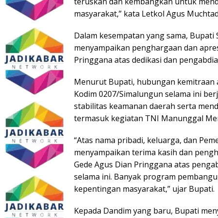
teruskan dan kembangkan untuk mend
masyarakat,” kata Letkol Agus Muchtad
Dalam kesempatan yang sama, Bupati S
menyampaikan penghargaan dan apresia
Pringgana atas dedikasi dan pengabdi
Menurut Bupati, hubungan kemitraan 
Kodim 0207/Simalungun selama ini berj
stabilitas keamanan daerah serta me
termasuk kegiatan TNI Manunggal M
“Atas nama pribadi, keluarga, dan Pem
menyampaikan terima kasih dan pengha
Gede Agus Dian Pringgana atas pengabd
selama ini. Banyak program pembangun
kepentingan masyarakat,” ujar Bupati.
Kepada Dandim yang baru, Bupati men