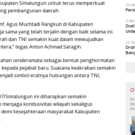
upaten Simalungun untuk terus memperkuat
24 Me
Pers
ung pembangunan daerah.
6 Mar
nf. Agus Muchtadi Rangkuti di Kabupaten
Duel
a sama yang telah terjalin dengan baik selama ini.
Unit
erah dan TNI semakin kuat dalam mewujudkan
22 Fe
tera,” tegas Anton Achmad Saragih.
Dram
Bang
rahan cenderamata sebagai bentuk penghormatan
 kepada pejabat baru. Suasana keakraban semakin
enjadi simbol eratnya hubungan antara TNI,
O
7/Simalungun ini diharapkan semakin
In
m menjaga kondusivitas wilayah sekaligus
de
mu
demi kesejahteraan masyarakat Kabupaten
.