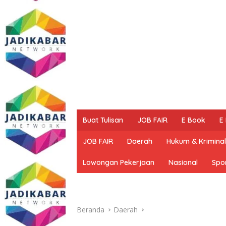
Buat Tulisan
JOB FAIR
E Book
E
JOB FAIR
Daerah
Hukum & Kriminal
Lowongan Pekerjaan
Nasional
Spo
Beranda
Daerah