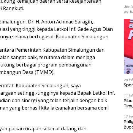
ukung kemajuan daerah serta kesejahteraan
Jeni
i Rangkuti.
peri
imalungun, Dr. H. Anton Achmad Saragih,
si yang tinggi kepada Letkol Inf. Gede Agus Dian
annya selama bertugas di Kabupaten Simalungun.
antara Pemerintah Kabupaten Simalungun dan
alan sangat baik, terutama dalam menjaga
ndukung berbagai program pembangunan,
embangun Desa (TMMD).
20 Ju
Spor
erintah Kabupaten Simalungun, saya
rgaan setinggi-tingginya kepada Bapak Letkol Inf.
11 Ju
ian dan sinergi yang telah terjalin dengan baik
Ribu
Tim
an yang berhasil kita laksanakan bersama demi
Bike
17 Ju
Rall
Bup
yampaikan ucapan selamat datang dan
Pari