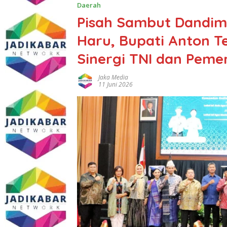
Daerah
Pisah Sambut Dandim
Haru, Bupati Anton 
Sinergi TNI dan Peme
Jaka Media
11 Juni 2026