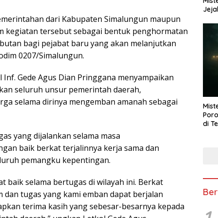
Mist
Jeja
 pemerintahan dari Kabupaten Simalungun maupun
am kegiatan tersebut sebagai bentuk penghormatan
butan bagi pejabat baru yang akan melanjutkan
Kodim 0207/Simalungun.
l Inf. Gede Agus Dian Pringgana menyampaikan
ikan seluruh unsur pemerintah daerah,
arga selama dirinya mengemban amanah sebagai
Mist
Poro
di T
gas yang dijalankan selama masa
an baik berkat terjalinnya kerja sama dan
seluruh pemangku kepentingan.
baik selama bertugas di wilayah ini. Berkat
Ber
 dan tugas yang kami emban dapat berjalan
capkan terima kasih yang sebesar-besarnya kepada
1