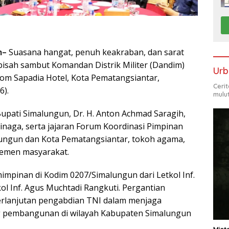
m–
Suasana hangat, penuh keakraban, dan sarat
isah sambut Komandan Distrik Militer (Dandim)
Urb
oom Sapadia Hotel, Kota Pematangsiantar,
Ceri
6).
mulu
Bupati Simalungun, Dr. H. Anton Achmad Saragih,
naga, serta jajaran Forum Koordinasi Pimpinan
ungun dan Kota Pematangsiantar, tokoh agama,
elemen masyarakat.
mpinan di Kodim 0207/Simalungun dari Letkol Inf.
l Inf. Agus Muchtadi Rangkuti. Pergantian
berlanjutan pengabdian TNI dalam menjaga
g pembangunan di wilayah Kabupaten Simalungun