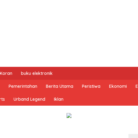
 Koran
buku elektronik
Pemerintahan
Berita Utama
Peristiwa
Ekonomi
E
rts
Urband Legend
Iklan