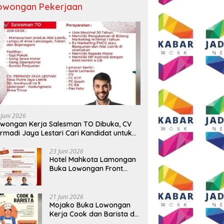
owongan Pekerjaan
 Juni 2026
wongan Kerja Salesman TO Dibuka, CV
rmadi Jaya Lestari Cari Kandidat untuk
ea Lamongan, Tuban, dan Bojonegoro
23 Juni 2026
Hotel Mahkota Lamongan
Buka Lowongan Front
Office dan Maintenance
Engineering, Simak
Syaratnya
21 Juni 2026
Mojako Buka Lowongan
Kerja Cook dan Barista di
Surabaya, Gaji Hingga