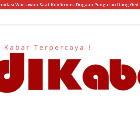
nfirmasi Dugaan Pungutan Uang Gedung, Anggota Komite SMAN