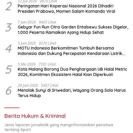
2
12 Juli 2026
9870 Lihat
Peringatan Hari Koperasi Nasional 2026 Dihadiri
Presiden Prabowo, Momen Salam Komando Viral
3
7 Juni 2026
9465 Lihat
Gebyar Fun Run Citra Garden Entalsewu Sukses Digelar,
1.000 Peserta Ramaikan Ajang Hidup Sehat
4
5 Juni 2026
8370 Lihat
MOTU Indonesia Berkomitmen Tumbuh Bersama
Indonesia dan Dukung Percepatan Kendaraan Listrik
Nasional
5
5 Mei 2026
7781 Lihat
Kota Malang Borong Dua Penghargaan UB Halal Metric
2026, Komitmen Ekosistem Halal Kian Diperkuat
6
28 Juni 2026
5457 Lihat
Menolak Sunyi di Sriwedari, Wayang Orang Solo Harus
Terus Hidup
Berita Hukum & Kriminal
Jenis laporan jurnalistik yang menginformasikan peristiwa
tentang Sport