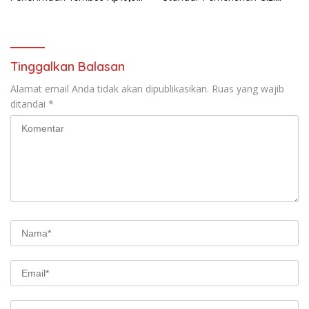
Triliun dan Tumbuh 25,04
hingga Pengelolaan Limbah
Persen
Berjalan Optimal
Tinggalkan Balasan
Alamat email Anda tidak akan dipublikasikan.
Ruas yang wajib
ditandai
*