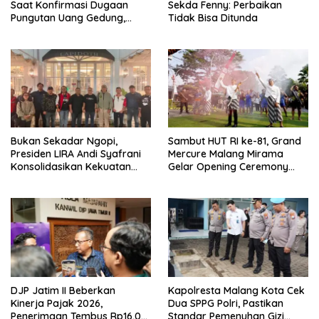
Saat Konfirmasi Dugaan
Sekda Fenny: Perbaikan
Pungutan Uang Gedung,
Tidak Bisa Ditunda
Anggota Komite SMAN 1
Tumpang ,Ketua DPD IWOI
Buka suara
Bukan Sekadar Ngopi,
Sambut HUT RI ke-81, Grand
Presiden LIRA Andi Syafrani
Mercure Malang Mirama
Konsolidasikan Kekuatan
Gelar Opening Ceremony
Organisasi di Malang
Olimpiade Agustusan 2026
DJP Jatim II Beberkan
Kapolresta Malang Kota Cek
Kinerja Pajak 2026,
Dua SPPG Polri, Pastikan
Penerimaan Tembus Rp16,08
Standar Pemenuhan Gizi