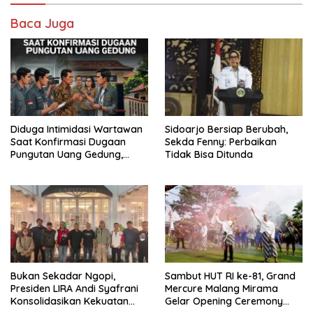
Baca Juga
Diduga Intimidasi Wartawan
Sidoarjo Bersiap Berubah,
Saat Konfirmasi Dugaan
Sekda Fenny: Perbaikan
Pungutan Uang Gedung,
Tidak Bisa Ditunda
Anggota Komite SMAN 1
Tumpang ,Ketua DPD IWOI
Buka suara
Bukan Sekadar Ngopi,
Sambut HUT RI ke-81, Grand
Presiden LIRA Andi Syafrani
Mercure Malang Mirama
Konsolidasikan Kekuatan
Gelar Opening Ceremony