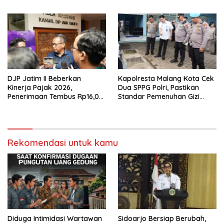
Organisasi di Malang
Olimpiade Agustusan 2026
DJP Jatim II Beberkan
Kapolresta Malang Kota Cek
Kinerja Pajak 2026,
Dua SPPG Polri, Pastikan
Penerimaan Tembus Rp16,08
Standar Pemenuhan Gizi
Triliun dan Tumbuh 25,04
hingga Pengelolaan Limbah
Persen
Berjalan Optimal
Rekomendasi untuk kamu
Diduga Intimidasi Wartawan
Sidoarjo Bersiap Berubah,