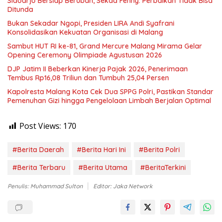
Sidoarjo Bersiap Berubah, Sekda Fenny: Perbaikan Tidak Bisa
Ditunda
Bukan Sekadar Ngopi, Presiden LIRA Andi Syafrani
Konsolidasikan Kekuatan Organisasi di Malang
Sambut HUT RI ke-81, Grand Mercure Malang Mirama Gelar
Opening Ceremony Olimpiade Agustusan 2026
DJP Jatim II Beberkan Kinerja Pajak 2026, Penerimaan
Tembus Rp16,08 Triliun dan Tumbuh 25,04 Persen
Kapolresta Malang Kota Cek Dua SPPG Polri, Pastikan Standar
Pemenuhan Gizi hingga Pengelolaan Limbah Berjalan Optimal
Post Views:
170
#Berita Daerah
#Berita Hari Ini
#Berita Polri
#Berita Terbaru
#Berita Utama
#BeritaTerkini
Penulis: Muhammad Sulton
Editor: Jaka Network