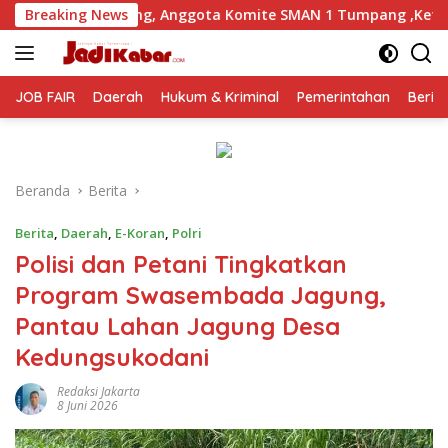
Langsung
Anggota Komite SMAN 1 Tumpang ,Ketua DPD IWOI Buka suara
Breaking News
ke
konten
JOB FAIR
Daerah
Hukum & Kriminal
Pemerintahan
Berit
Beranda
Berita
Berita
,
Daerah
,
E-Koran
,
Polri
Polisi dan Petani Tingkatkan
Program Swasembada Jagung,
Pantau Lahan Jagung Desa
Kedungsukodani
Redaksi Jakarta
8 Juni 2026