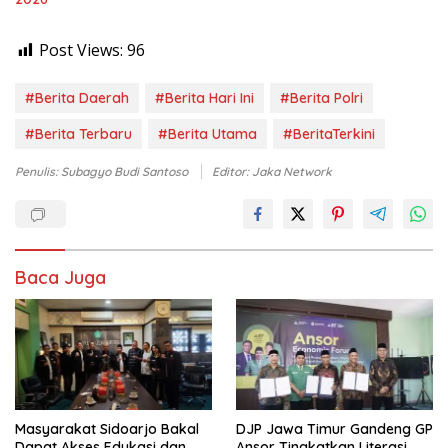
Post Views:
96
#Berita Daerah
#Berita Hari Ini
#Berita Polri
#Berita Terbaru
#Berita Utama
#BeritaTerkini
Penulis: Subagyo Budi Santoso
Editor: Jaka Network
Baca Juga
Masyarakat Sidoarjo Bakal
DJP Jawa Timur Gandeng GP
Dapat Akses Edukasi dan
Ansor Tingkatkan Literasi