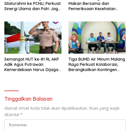
Silaturahmi ke PCNU, Perkuat
Makan Bersama dan
Sinergi Ulama dan Polri Jaga
Pemeriksaan Kesehatan
Kamtibmas Khususnya
Gratis, Perkuat Pelayanan
Persoalan Sosial
untuk Masyarakat
Semangat HUT ke-81 RI, AKP
Tiga BUMD Air Minum Malang
Adik Agus Putrawan:
Raya Perkuat Kolaborasi,
Kemerdekaan Harus Dijaga
Berangkatkan Kontingen
dengan Integritas dan
Menuju Seleksi Atlet
Perang Melawan Narkoba
PORPAMNAS IX 2026
Tinggalkan Balasan
Alamat email Anda tidak akan dipublikasikan.
Ruas yang wajib
ditandai
*