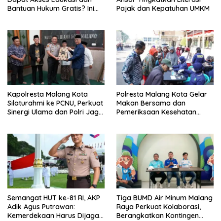
Bantuan Hukum Gratis? Ini
Pajak dan Kepatuhan UMKM
Hasil Audiensinya
Kapolresta Malang Kota
Polresta Malang Kota Gelar
Silaturahmi ke PCNU, Perkuat
Makan Bersama dan
Sinergi Ulama dan Polri Jaga
Pemeriksaan Kesehatan
Kamtibmas Khususnya
Gratis, Perkuat Pelayanan
Persoalan Sosial
untuk Masyarakat
Semangat HUT ke-81 RI, AKP
Tiga BUMD Air Minum Malang
Adik Agus Putrawan:
Raya Perkuat Kolaborasi,
Kemerdekaan Harus Dijaga
Berangkatkan Kontingen