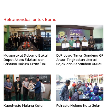
dengan Integritas dan
Menuju Seleksi Atlet
Perang Melawan Narkoba
PORPAMNAS IX 2026
Rekomendasi untuk kamu
Masyarakat Sidoarjo Bakal
DJP Jawa Timur Gandeng GP
Dapat Akses Edukasi dan
Ansor Tingkatkan Literasi
Bantuan Hukum Gratis? Ini
Pajak dan Kepatuhan UMKM
Hasil Audiensinya
Kapolresta Malang Kota
Polresta Malang Kota Gelar