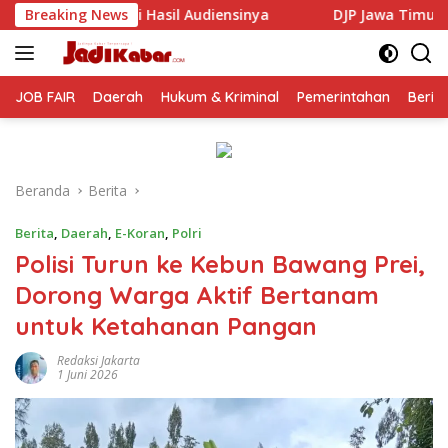
Langsung
udiensinya
Breaking News
DJP Jawa Timur Gandeng GP Ansor Tingkatk
ke
konten
JOB FAIR
Daerah
Hukum & Kriminal
Pemerintahan
Berit
Beranda
Berita
Berita
,
Daerah
,
E-Koran
,
Polri
Polisi Turun ke Kebun Bawang Prei,
Dorong Warga Aktif Bertanam
untuk Ketahanan Pangan
Redaksi Jakarta
1 Juni 2026