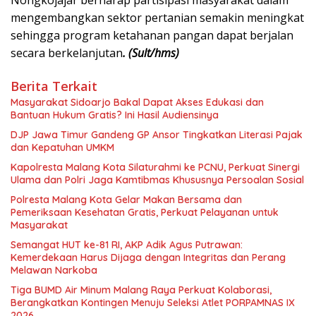
Nongkojajar berharap partisipasi masyarakat dalam
mengembangkan sektor pertanian semakin meningkat
sehingga program ketahanan pangan dapat berjalan
secara berkelanjutan
. (Sult/hms)
Berita Terkait
Masyarakat Sidoarjo Bakal Dapat Akses Edukasi dan
Bantuan Hukum Gratis? Ini Hasil Audiensinya
DJP Jawa Timur Gandeng GP Ansor Tingkatkan Literasi Pajak
dan Kepatuhan UMKM
Kapolresta Malang Kota Silaturahmi ke PCNU, Perkuat Sinergi
Ulama dan Polri Jaga Kamtibmas Khususnya Persoalan Sosial
Polresta Malang Kota Gelar Makan Bersama dan
Pemeriksaan Kesehatan Gratis, Perkuat Pelayanan untuk
Masyarakat
Semangat HUT ke-81 RI, AKP Adik Agus Putrawan:
Kemerdekaan Harus Dijaga dengan Integritas dan Perang
Melawan Narkoba
Tiga BUMD Air Minum Malang Raya Perkuat Kolaborasi,
Berangkatkan Kontingen Menuju Seleksi Atlet PORPAMNAS IX
2026