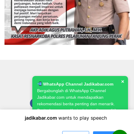
✕
WhatsApp Channel Jadikabar.com
Bergabunglah di WhatsApp Channel
Jadikabar.com untuk mendapatkan
rekomendasi berita penting dan menarik.
Berita Lowongan Kerja, kriminalitas, politik,
pemerintahan, pertanian & ketahanan
jadikabar.com
wants to play speech
Pedoman Media Siber
Kode Etik Jurnalistik
Redaksi
pangan.
Kebijakan Publikasi