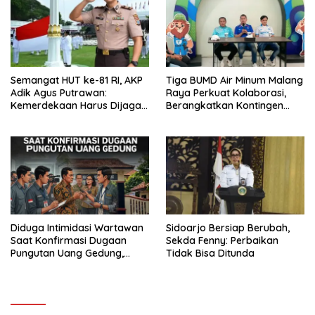
Semangat HUT ke-81 RI, AKP
Tiga BUMD Air Minum Malang
Adik Agus Putrawan:
Raya Perkuat Kolaborasi,
Kemerdekaan Harus Dijaga
Berangkatkan Kontingen
dengan Integritas dan
Menuju Seleksi Atlet
Perang Melawan Narkoba
PORPAMNAS IX 2026
Diduga Intimidasi Wartawan
Sidoarjo Bersiap Berubah,
Saat Konfirmasi Dugaan
Sekda Fenny: Perbaikan
Pungutan Uang Gedung,
Tidak Bisa Ditunda
Anggota Komite SMAN 1
Tumpang ,Ketua DPD IWOI
Buka suara