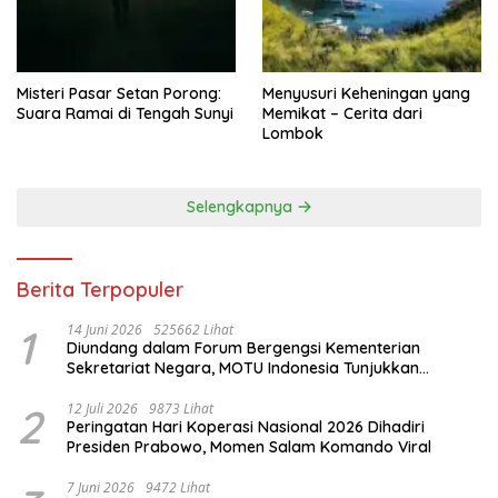
Misteri Pasar Setan Porong:
Menyusuri Keheningan yang
Suara Ramai di Tengah Sunyi
Memikat – Cerita dari
Lombok
Selengkapnya
Berita Terpopuler
1
14 Juni 2026
525662 Lihat
Diundang dalam Forum Bergengsi Kementerian
Sekretariat Negara, MOTU Indonesia Tunjukkan
Komitmen untuk Indonesia
2
12 Juli 2026
9873 Lihat
Peringatan Hari Koperasi Nasional 2026 Dihadiri
Presiden Prabowo, Momen Salam Komando Viral
7 Juni 2026
9472 Lihat