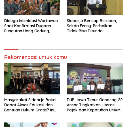
Diduga Intimidasi Wartawan
Sidoarjo Bersiap Berubah,
Saat Konfirmasi Dugaan
Sekda Fenny: Perbaikan
Pungutan Uang Gedung,
Tidak Bisa Ditunda
Anggota Komite SMAN 1
Tumpang ,Ketua DPD IWOI
Buka suara
Rekomendasi untuk kamu
Masyarakat Sidoarjo Bakal
DJP Jawa Timur Gandeng GP
Dapat Akses Edukasi dan
Ansor Tingkatkan Literasi
Bantuan Hukum Gratis? Ini
Pajak dan Kepatuhan UMKM
Hasil Audiensinya