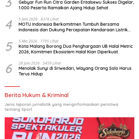
3
Gebyar Fun Run Citra Garden Entalsewu Sukses Digelar,
1.000 Peserta Ramaikan Ajang Hidup Sehat
4
5 Juni 2026
8376 Lihat
MOTU Indonesia Berkomitmen Tumbuh Bersama
Indonesia dan Dukung Percepatan Kendaraan Listrik
Nasional
5
5 Mei 2026
7795 Lihat
Kota Malang Borong Dua Penghargaan UB Halal Metric
2026, Komitmen Ekosistem Halal Kian Diperkuat
6
28 Juni 2026
5459 Lihat
Menolak Sunyi di Sriwedari, Wayang Orang Solo Harus
Terus Hidup
Berita Hukum & Kriminal
Jenis laporan jurnalistik yang menginformasikan peristiwa
tentang Sport