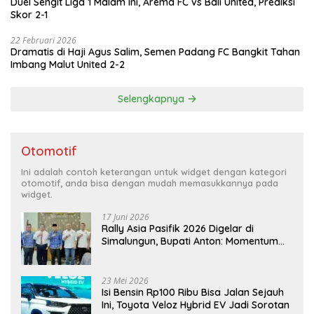
Duel Sengit Liga 1 Malam Ini, Arema FC vs Bali United, Prediksi
Skor 2-1
22 Februari 2026
Dramatis di Haji Agus Salim, Semen Padang FC Bangkit Tahan
Imbang Malut United 2-2
Selengkapnya
Otomotif
Ini adalah contoh keterangan untuk widget dengan kategori
otomotif, anda bisa dengan mudah memasukkannya pada
widget.
17 Juni 2026
Rally Asia Pasifik 2026 Digelar di
Simalungun, Bupati Anton: Momentum
Emas Dongkrak Pariwisata dan
Ekonomi Daerah
23 Mei 2026
Isi Bensin Rp100 Ribu Bisa Jalan Sejauh
Ini, Toyota Veloz Hybrid EV Jadi Sorotan