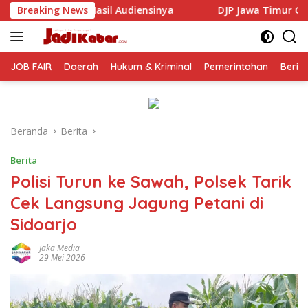
Langsung
ensinya
Breaking News
DJP Jawa Timur Gandeng GP Ansor Tingkatkan 
ke
konten
JOB FAIR
Daerah
Hukum & Kriminal
Pemerintahan
Berit
Beranda
Berita
Berita
Polisi Turun ke Sawah, Polsek Tarik
Cek Langsung Jagung Petani di
Sidoarjo
Jaka Media
29 Mei 2026