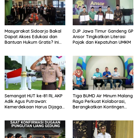
Masyarakat Sidoarjo Bakal
DJP Jawa Timur Gandeng GP
Dapat Akses Edukasi dan
Ansor Tingkatkan Literasi
Bantuan Hukum Gratis? Ini
Pajak dan Kepatuhan UMKM
Hasil Audiensinya
Semangat HUT ke-81 RI, AKP
Tiga BUMD Air Minum Malang
Adik Agus Putrawan:
Raya Perkuat Kolaborasi,
Kemerdekaan Harus Dijaga
Berangkatkan Kontingen
dengan Integritas dan
Menuju Seleksi Atlet
Perang Melawan Narkoba
PORPAMNAS IX 2026