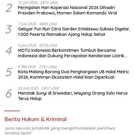
2
12 Juli 2026
9870 Lihat
Peringatan Hari Koperasi Nasional 2026 Dihadiri
Presiden Prabowo, Momen Salam Komando Viral
3
7 Juni 2026
9465 Lihat
Gebyar Fun Run Citra Garden Entalsewu Sukses Digelar,
1.000 Peserta Ramaikan Ajang Hidup Sehat
4
5 Juni 2026
8370 Lihat
MOTU Indonesia Berkomitmen Tumbuh Bersama
Indonesia dan Dukung Percepatan Kendaraan Listrik
Nasional
5
5 Mei 2026
7781 Lihat
Kota Malang Borong Dua Penghargaan UB Halal Metric
2026, Komitmen Ekosistem Halal Kian Diperkuat
6
28 Juni 2026
5457 Lihat
Menolak Sunyi di Sriwedari, Wayang Orang Solo Harus
Terus Hidup
Berita Hukum & Kriminal
Jenis laporan jurnalistik yang menginformasikan peristiwa
tentang Sport