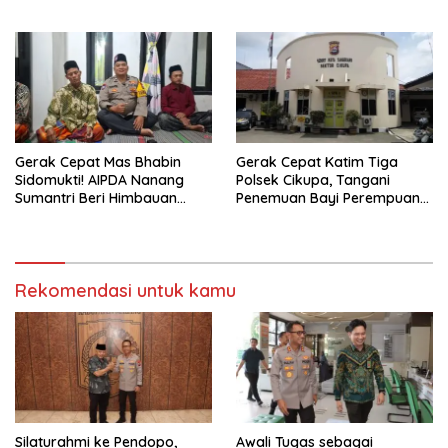
Terima Bantuan Tas Sekolah
Larang Segala Bentuk
Perjudian
Gerak Cepat Mas Bhabin
Gerak Cepat Katim Tiga
Sidomukti! AIPDA Nanang
Polsek Cikupa, Tangani
Sumantri Beri Himbauan
Penemuan Bayi Perempuan
Kewaspadaan Kebakaran
di Citra Raya Cikupa
dan Curanmor Lewat
PEDDAL Kamtibmas
Rekomendasi untuk kamu
Silaturahmi ke Pendopo,
Awali Tugas sebagai