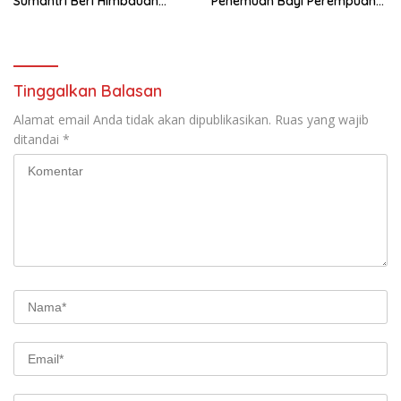
Sumantri Beri Himbauan
Penemuan Bayi Perempuan
Kewaspadaan Kebakaran
di Citra Raya Cikupa
dan Curanmor Lewat
PEDDAL Kamtibmas
Tinggalkan Balasan
Alamat email Anda tidak akan dipublikasikan.
Ruas yang wajib
ditandai
*