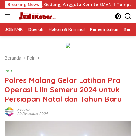
Langsung
dung, Anggota Komite SMAN 1 Tumpang ,Ketua DPD IWOI Buka 
Breaking News
ke
konten
JOB FAIR
Daerah
Hukum & Kriminal
Pemerintahan
Berit
Beranda
Polri
Polri
Polres Malang Gelar Latihan Pra
Operasi Lilin Semeru 2024 untuk
Persiapan Natal dan Tahun Baru
Redaksi
20 Desember 2024