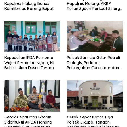
Kapolres Malang Bahas
Kapolres Malang, AKBP
Kamtibmas Bareng Bupati
Rulian Syauri Perkuat Sinergi
dengan Penegak Hukum
Kepedulian IPDA Purnomo
Polsek Sarirejo Gelar Patroli
Wujud Perhatian Nyata, MI
Dialogis, Perkuat
Bahrul Ulum Dusun Dermo
Pencegahan Curanmor dan
Terima Bantuan Tas Sekolah
Larang Segala Bentuk
Perjudian
Gerak Cepat Mas Bhabin
Gerak Cepat Katim Tiga
Sidomukti! AIPDA Nanang
Polsek Cikupa, Tangani