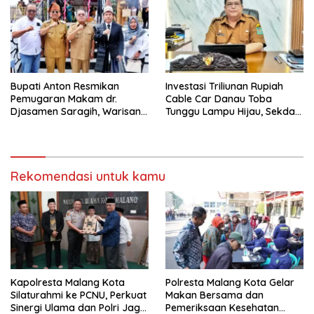
Bupati Anton Resmikan
Investasi Triliunan Rupiah
Pemugaran Makam dr.
Cable Car Danau Toba
Djasamen Saragih, Warisan
Tunggu Lampu Hijau, Sekda
Dokter Pertama Simalungun
Simalungun: Kami Dukung,
Diabadikan untuk Generasi
Tapi Harus Taat Aturan
Mendatang
Rekomendasi untuk kamu
Kapolresta Malang Kota
Polresta Malang Kota Gelar
Silaturahmi ke PCNU, Perkuat
Makan Bersama dan
Sinergi Ulama dan Polri Jaga
Pemeriksaan Kesehatan