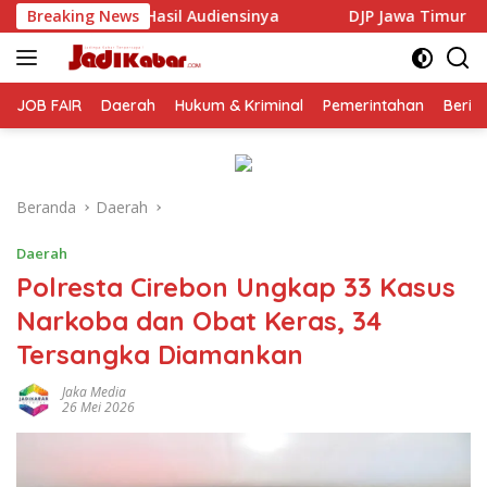
Langsung
iensinya
Breaking News
DJP Jawa Timur Gandeng GP Ansor Tingkatkan
ke
konten
JOB FAIR
Daerah
Hukum & Kriminal
Pemerintahan
Berit
Beranda
Daerah
Daerah
Polresta Cirebon Ungkap 33 Kasus
Narkoba dan Obat Keras, 34
Tersangka Diamankan
Jaka Media
26 Mei 2026