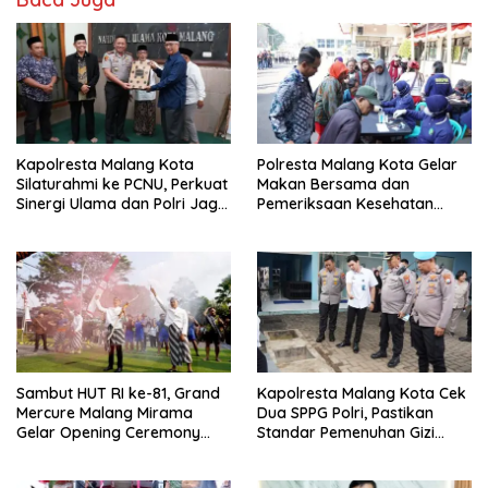
Kapolresta Malang Kota
Polresta Malang Kota Gelar
Silaturahmi ke PCNU, Perkuat
Makan Bersama dan
Sinergi Ulama dan Polri Jaga
Pemeriksaan Kesehatan
Kamtibmas Khususnya
Gratis, Perkuat Pelayanan
Persoalan Sosial
untuk Masyarakat
Sambut HUT RI ke-81, Grand
Kapolresta Malang Kota Cek
Mercure Malang Mirama
Dua SPPG Polri, Pastikan
Gelar Opening Ceremony
Standar Pemenuhan Gizi
Olimpiade Agustusan 2026
hingga Pengelolaan Limbah
Berjalan Optimal