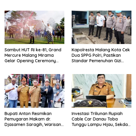
Kamtibmas Khususnya
Gratis, Perkuat Pelayanan
Persoalan Sosial
untuk Masyarakat
Sambut HUT RI ke-81, Grand
Kapolresta Malang Kota Cek
Mercure Malang Mirama
Dua SPPG Polri, Pastikan
Gelar Opening Ceremony
Standar Pemenuhan Gizi
Olimpiade Agustusan 2026
hingga Pengelolaan Limbah
Berjalan Optimal
Bupati Anton Resmikan
Investasi Triliunan Rupiah
Pemugaran Makam dr.
Cable Car Danau Toba
Djasamen Saragih, Warisan
Tunggu Lampu Hijau, Sekda
Dokter Pertama Simalungun
Simalungun: Kami Dukung,
Diabadikan untuk Generasi
Tapi Harus Taat Aturan