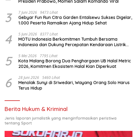
Presiden Prabowo, Momen Salam Komando Viral
3
7 Juni 2026
9473 Lihat
Gebyar Fun Run Citra Garden Entalsewu Sukses Digelar,
1.000 Peserta Ramaikan Ajang Hidup Sehat
4
5 Juni 2026
8377 Lihat
MOTU Indonesia Berkomitmen Tumbuh Bersama
Indonesia dan Dukung Percepatan Kendaraan Listrik
Nasional
5
5 Mei 2026
7795 Lihat
Kota Malang Borong Dua Penghargaan UB Halal Metric
2026, Komitmen Ekosistem Halal Kian Diperkuat
6
28 Juni 2026
5460 Lihat
Menolak Sunyi di Sriwedari, Wayang Orang Solo Harus
Terus Hidup
Berita Hukum & Kriminal
Jenis laporan jurnalistik yang menginformasikan peristiwa
tentang Sport