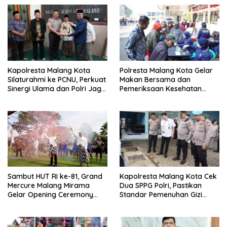
Kapolresta Malang Kota
Polresta Malang Kota Gelar
Silaturahmi ke PCNU, Perkuat
Makan Bersama dan
Sinergi Ulama dan Polri Jaga
Pemeriksaan Kesehatan
Kamtibmas Khususnya
Gratis, Perkuat Pelayanan
Persoalan Sosial
untuk Masyarakat
Sambut HUT RI ke-81, Grand
Kapolresta Malang Kota Cek
Mercure Malang Mirama
Dua SPPG Polri, Pastikan
Gelar Opening Ceremony
Standar Pemenuhan Gizi
Olimpiade Agustusan 2026
hingga Pengelolaan Limbah
Berjalan Optimal