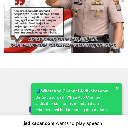
✕
WhatsApp Channel Jadikabar.com
Bergabunglah di WhatsApp Channel
Jadikabar.com untuk mendapatkan
rekomendasi berita penting dan menarik.
Berita Lowongan Kerja, kriminalitas, politik,
pemerintahan, pertanian & ketahanan
jadikabar.com
wants to play speech
Pedoman Media Siber
Kode Etik Jurnalistik
Redaksi