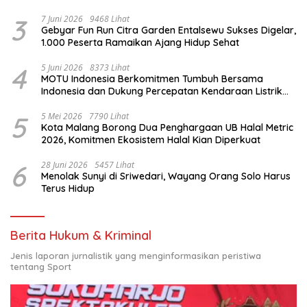
3
7 Juni 2026
9468 Lihat
Gebyar Fun Run Citra Garden Entalsewu Sukses Digelar,
1.000 Peserta Ramaikan Ajang Hidup Sehat
4
5 Juni 2026
8373 Lihat
MOTU Indonesia Berkomitmen Tumbuh Bersama
Indonesia dan Dukung Percepatan Kendaraan Listrik
Nasional
5
5 Mei 2026
7790 Lihat
Kota Malang Borong Dua Penghargaan UB Halal Metric
2026, Komitmen Ekosistem Halal Kian Diperkuat
6
28 Juni 2026
5457 Lihat
Menolak Sunyi di Sriwedari, Wayang Orang Solo Harus
Terus Hidup
Berita Hukum & Kriminal
Jenis laporan jurnalistik yang menginformasikan peristiwa
tentang Sport