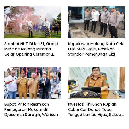
Persoalan Sosial
untuk Masyarakat
Sambut HUT RI ke-81, Grand
Kapolresta Malang Kota Cek
Mercure Malang Mirama
Dua SPPG Polri, Pastikan
Gelar Opening Ceremony
Standar Pemenuhan Gizi
Olimpiade Agustusan 2026
hingga Pengelolaan Limbah
Berjalan Optimal
Bupati Anton Resmikan
Investasi Triliunan Rupiah
Pemugaran Makam dr.
Cable Car Danau Toba
Djasamen Saragih, Warisan
Tunggu Lampu Hijau, Sekda
Dokter Pertama Simalungun
Simalungun: Kami Dukung,
Diabadikan untuk Generasi
Tapi Harus Taat Aturan