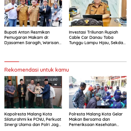
Bupati Anton Resmikan
Investasi Triliunan Rupiah
Pemugaran Makam dr.
Cable Car Danau Toba
Djasamen Saragih, Warisan
Tunggu Lampu Hijau, Sekda
Dokter Pertama Simalungun
Simalungun: Kami Dukung,
Diabadikan untuk Generasi
Tapi Harus Taat Aturan
Mendatang
Rekomendasi untuk kamu
Kapolresta Malang Kota
Polresta Malang Kota Gelar
Silaturahmi ke PCNU, Perkuat
Makan Bersama dan
Sinergi Ulama dan Polri Jaga
Pemeriksaan Kesehatan
Kamtibmas Khususnya
Gratis, Perkuat Pelayanan