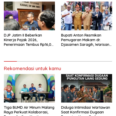
DJP Jatim II Beberkan
Bupati Anton Resmikan
Kinerja Pajak 2026,
Pemugaran Makam dr.
Penerimaan Tembus Rp16,08
Djasamen Saragih, Warisan
Triliun dan Tumbuh 25,04
Dokter Pertama Simalungun
Persen
Diabadikan untuk Generasi
Mendatang
Rekomendasi untuk kamu
Tiga BUMD Air Minum Malang
Diduga Intimidasi Wartawan
Raya Perkuat Kolaborasi,
Saat Konfirmasi Dugaan