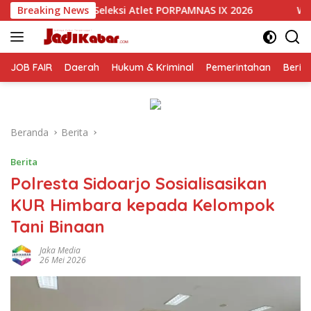
Langsung
et PORPAMNAS IX 2026
Breaking News
Wali Kota Malang Paparkan Mode
ke
konten
JOB FAIR
Daerah
Hukum & Kriminal
Pemerintahan
Berit
Beranda
Berita
Berita
Polresta Sidoarjo Sosialisasikan
KUR Himbara kepada Kelompok
Tani Binaan
Jaka Media
26 Mei 2026