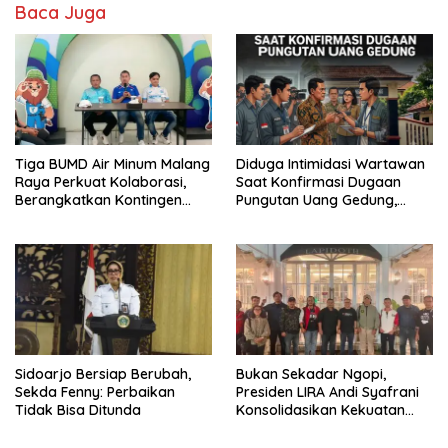
Baca Juga
Tiga BUMD Air Minum Malang
Diduga Intimidasi Wartawan
Raya Perkuat Kolaborasi,
Saat Konfirmasi Dugaan
Berangkatkan Kontingen
Pungutan Uang Gedung,
Menuju Seleksi Atlet
Anggota Komite SMAN 1
PORPAMNAS IX 2026
Tumpang ,Ketua DPD IWOI
Buka suara
Sidoarjo Bersiap Berubah,
Bukan Sekadar Ngopi,
Sekda Fenny: Perbaikan
Presiden LIRA Andi Syafrani
Tidak Bisa Ditunda
Konsolidasikan Kekuatan
Organisasi di Malang