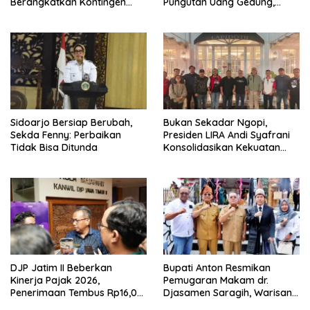
Berangkatkan Kontingen
Pungutan Uang Gedung,
Menuju Seleksi Atlet
Anggota Komite SMAN 1
PORPAMNAS IX 2026
Tumpang ,Ketua DPD IWOI
Buka suara
Sidoarjo Bersiap Berubah,
Bukan Sekadar Ngopi,
Sekda Fenny: Perbaikan
Presiden LIRA Andi Syafrani
Tidak Bisa Ditunda
Konsolidasikan Kekuatan
Organisasi di Malang
DJP Jatim II Beberkan
Bupati Anton Resmikan
Kinerja Pajak 2026,
Pemugaran Makam dr.
Penerimaan Tembus Rp16,08
Djasamen Saragih, Warisan
Triliun dan Tumbuh 25,04
Dokter Pertama Simalungun