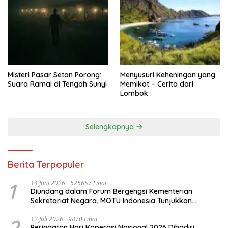
Misteri Pasar Setan Porong:
Menyusuri Keheningan yang
Suara Ramai di Tengah Sunyi
Memikat – Cerita dari
Lombok
Selengkapnya
Berita Terpopuler
1
14 Juni 2026
525657 Lihat
Diundang dalam Forum Bergengsi Kementerian
Sekretariat Negara, MOTU Indonesia Tunjukkan
Komitmen untuk Indonesia
2
12 Juli 2026
9870 Lihat
Peringatan Hari Koperasi Nasional 2026 Dihadiri