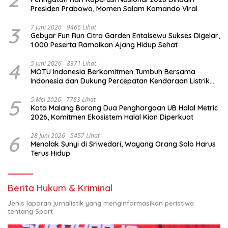
Presiden Prabowo, Momen Salam Komando Viral
3
7 Juni 2026
9466 Lihat
Gebyar Fun Run Citra Garden Entalsewu Sukses Digelar,
1.000 Peserta Ramaikan Ajang Hidup Sehat
4
5 Juni 2026
8371 Lihat
MOTU Indonesia Berkomitmen Tumbuh Bersama
Indonesia dan Dukung Percepatan Kendaraan Listrik
Nasional
5
5 Mei 2026
7783 Lihat
Kota Malang Borong Dua Penghargaan UB Halal Metric
2026, Komitmen Ekosistem Halal Kian Diperkuat
6
28 Juni 2026
5457 Lihat
Menolak Sunyi di Sriwedari, Wayang Orang Solo Harus
Terus Hidup
Berita Hukum & Kriminal
Jenis laporan jurnalistik yang menginformasikan peristiwa
tentang Sport