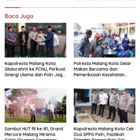
Baca Juga
Kapolresta Malang Kota
Polresta Malang Kota Gelar
Silaturahmi ke PCNU, Perkuat
Makan Bersama dan
Sinergi Ulama dan Polri Jaga
Pemeriksaan Kesehatan
Kamtibmas Khususnya
Gratis, Perkuat Pelayanan
Persoalan Sosial
untuk Masyarakat
Sambut HUT RI ke-81, Grand
Kapolresta Malang Kota Cek
Mercure Malang Mirama
Dua SPPG Polri, Pastikan