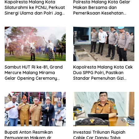
Kapolresta Malang Kota
Polresta Malang Kota Gelar
Silaturahmi ke PCNU, Perkuat
Makan Bersama dan
Sinergi Ulama dan Polri Jaga
Pemeriksaan Kesehatan
Kamtibmas Khususnya
Gratis, Perkuat Pelayanan
Persoalan Sosial
untuk Masyarakat
Sambut HUT RI ke-81, Grand
Kapolresta Malang Kota Cek
Mercure Malang Mirama
Dua SPPG Polri, Pastikan
Gelar Opening Ceremony
Standar Pemenuhan Gizi
Olimpiade Agustusan 2026
hingga Pengelolaan Limbah
Berjalan Optimal
Bupati Anton Resmikan
Investasi Triliunan Rupiah
Pemugaran Makam dr.
Cable Car Danau Toba