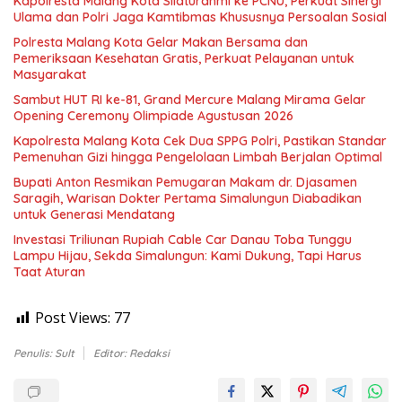
Kapolresta Malang Kota Silaturahmi ke PCNU, Perkuat Sinergi
Ulama dan Polri Jaga Kamtibmas Khususnya Persoalan Sosial
Polresta Malang Kota Gelar Makan Bersama dan
Pemeriksaan Kesehatan Gratis, Perkuat Pelayanan untuk
Masyarakat
Sambut HUT RI ke-81, Grand Mercure Malang Mirama Gelar
Opening Ceremony Olimpiade Agustusan 2026
Kapolresta Malang Kota Cek Dua SPPG Polri, Pastikan Standar
Pemenuhan Gizi hingga Pengelolaan Limbah Berjalan Optimal
Bupati Anton Resmikan Pemugaran Makam dr. Djasamen
Saragih, Warisan Dokter Pertama Simalungun Diabadikan
untuk Generasi Mendatang
Investasi Triliunan Rupiah Cable Car Danau Toba Tunggu
Lampu Hijau, Sekda Simalungun: Kami Dukung, Tapi Harus
Taat Aturan
Post Views:
77
Penulis: Sult
Editor: Redaksi