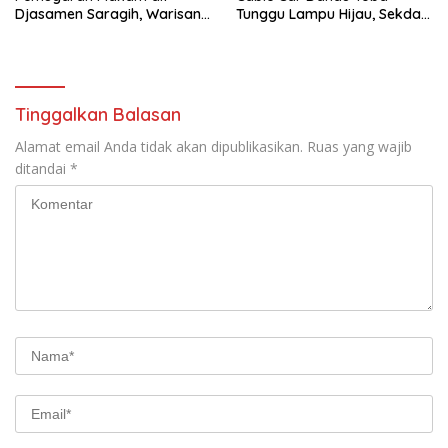
Djasamen Saragih, Warisan
Tunggu Lampu Hijau, Sekda
Dokter Pertama Simalungun
Simalungun: Kami Dukung,
Diabadikan untuk Generasi
Tapi Harus Taat Aturan
Mendatang
Tinggalkan Balasan
Alamat email Anda tidak akan dipublikasikan.
Ruas yang wajib
ditandai
*