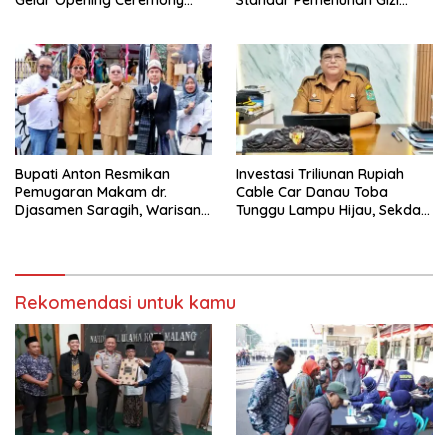
Gelar Opening Ceremony
Standar Pemenuhan Gizi
Olimpiade Agustusan 2026
hingga Pengelolaan Limbah
Berjalan Optimal
Bupati Anton Resmikan
Investasi Triliunan Rupiah
Pemugaran Makam dr.
Cable Car Danau Toba
Djasamen Saragih, Warisan
Tunggu Lampu Hijau, Sekda
Dokter Pertama Simalungun
Simalungun: Kami Dukung,
Diabadikan untuk Generasi
Tapi Harus Taat Aturan
Mendatang
Rekomendasi untuk kamu