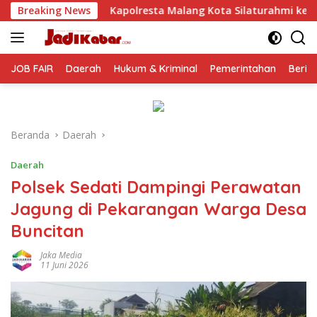
Langsung
Kapolresta Malang Kota Silaturahmi ke PCNU, Perkuat Sinergi 
Breaking News
ke
konten
JOB FAIR
Daerah
Hukum & Kriminal
Pemerintahan
Berit
Beranda
Daerah
Daerah
Polsek Sedati Dampingi Perawatan
Jagung di Pekarangan Warga Desa
Buncitan
Jaka Media
11 Juni 2026