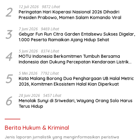
Komitmen untuk Indonesia
2
12 Juli 2026
9872 Lihat
Peringatan Hari Koperasi Nasional 2026 Dihadiri
Presiden Prabowo, Momen Salam Komando Viral
3
7 Juni 2026
9469 Lihat
Gebyar Fun Run Citra Garden Entalsewu Sukses Digelar,
1.000 Peserta Ramaikan Ajang Hidup Sehat
4
5 Juni 2026
8374 Lihat
MOTU Indonesia Berkomitmen Tumbuh Bersama
Indonesia dan Dukung Percepatan Kendaraan Listrik
Nasional
5
5 Mei 2026
7792 Lihat
Kota Malang Borong Dua Penghargaan UB Halal Metric
2026, Komitmen Ekosistem Halal Kian Diperkuat
6
28 Juni 2026
5457 Lihat
Menolak Sunyi di Sriwedari, Wayang Orang Solo Harus
Terus Hidup
Berita Hukum & Kriminal
Jenis laporan jurnalistik yang menginformasikan peristiwa