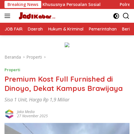
Langsung
ersoalan Sosial
Breaking News
Polresta Malang Kota Gelar Makan Be
ke
konten
JOB FAIR
Daerah
Hukum & Kriminal
Pemerintahan
Berit
Beranda
Properti
Properti
Premium Kost Full Furnished di
Dinoyo, Dekat Kampus Brawijaya
Sisa 1 Unit, Harga Rp 1,9 Miliar
Jaka Media
27 November 2025