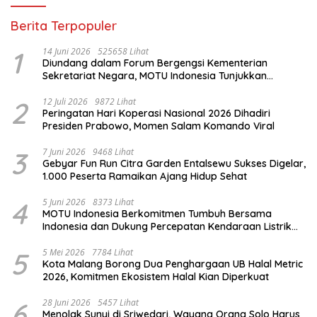
Berita Terpopuler
1
14 Juni 2026
525658 Lihat
Diundang dalam Forum Bergengsi Kementerian
Sekretariat Negara, MOTU Indonesia Tunjukkan
Komitmen untuk Indonesia
2
12 Juli 2026
9872 Lihat
Peringatan Hari Koperasi Nasional 2026 Dihadiri
Presiden Prabowo, Momen Salam Komando Viral
3
7 Juni 2026
9468 Lihat
Gebyar Fun Run Citra Garden Entalsewu Sukses Digelar,
1.000 Peserta Ramaikan Ajang Hidup Sehat
4
5 Juni 2026
8373 Lihat
MOTU Indonesia Berkomitmen Tumbuh Bersama
Indonesia dan Dukung Percepatan Kendaraan Listrik
Nasional
5
5 Mei 2026
7784 Lihat
Kota Malang Borong Dua Penghargaan UB Halal Metric
2026, Komitmen Ekosistem Halal Kian Diperkuat
6
28 Juni 2026
5457 Lihat
Menolak Sunyi di Sriwedari, Wayang Orang Solo Harus