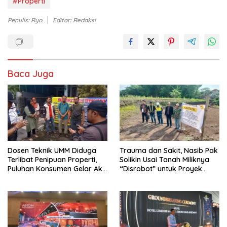
#Properti
Penulis: Ryo
Editor: Redaksi
Baca Juga
Dosen Teknik UMM Diduga
Trauma dan Sakit, Nasib Pak
Terlibat Penipuan Properti,
Solikin Usai Tanah Miliknya
Puluhan Konsumen Gelar Aksi
“Disrobot” untuk Proyek
Tuntutan
Pemkot