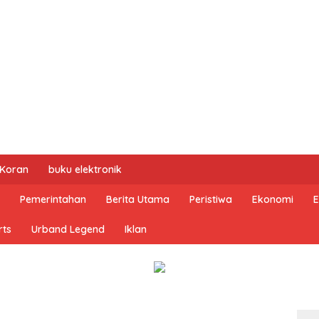
 Koran
buku elektronik
Pemerintahan
Berita Utama
Peristiwa
Ekonomi
E
rts
Urband Legend
Iklan