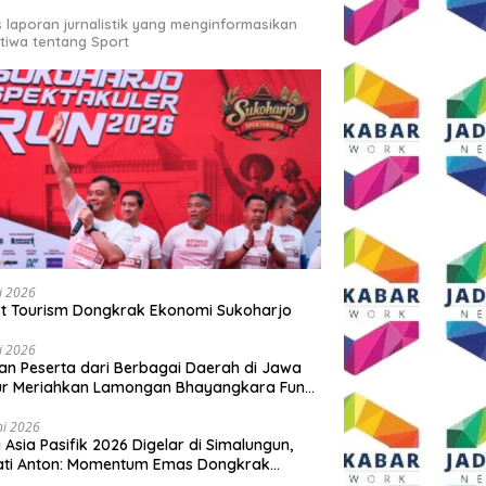
s laporan jurnalistik yang menginformasikan
stiwa tentang Sport
li 2026
t Tourism Dongkrak Ekonomi Sukoharjo
li 2026
an Peserta dari Berbagai Daerah di Jawa
ur Meriahkan Lamongan Bhayangkara Fun
 2026
ni 2026
y Asia Pasifik 2026 Digelar di Simalungun,
ati Anton: Momentum Emas Dongkrak
wisata dan Ekonomi Daerah