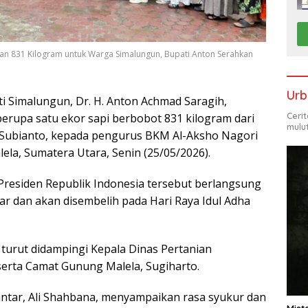
an 831 Kilogram untuk Warga Simalungun, Bupati Anton Serahkan
Urb
Simalungun, Dr. H. Anton Achmad Saragih,
Ceri
upa satu ekor sapi berbobot 831 kilogram dari
mulu
 Subianto, kepada pengurus BKM Al-Aksho Nagori
la, Sumatera Utara, Senin (25/05/2026).
residen Republik Indonesia tersebut berlangsung
ar dan akan disembelih pada Hari Raya Idul Adha
 turut didampingi Kepala Dinas Pertanian
serta Camat Gunung Malela, Sugiharto.
ntar, Ali Shahbana, menyampaikan rasa syukur dan