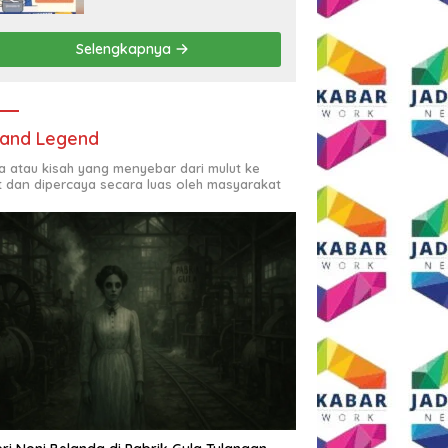
Rp2,5 Juta per Bulan
Selengkapnya
and Legend
ta atau kisah yang menyebar dari mulut ke
t dan dipercaya secara luas oleh masyarakat