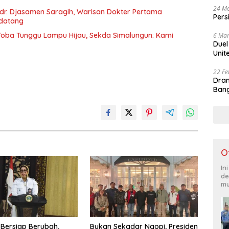
24 Me
r. Djasamen Saragih, Warisan Dokter Pertama
Pers
ndatang
u Toba Tunggu Lampu Hijau, Sekda Simalungun: Kami
6 Mar
Duel
Unit
22 Fe
Dram
Bang
O
In
de
mu
 Bersiap Berubah,
Bukan Sekadar Ngopi, Presiden