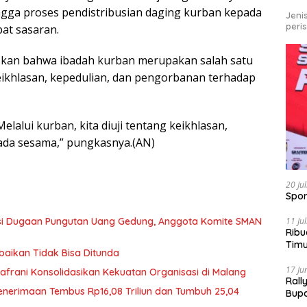
ingga proses pendistribusian daging kurban kepada
Jeni
peri
pat sasaran.
skan bahwa ibadah kurban merupakan salah satu
eikhlasan, kepedulian, dan pengorbanan terhadap
lalui kurban, kita diuji tentang keikhlasan,
ada sesama,” pungkasnya.(AN)
20 Ju
Spor
11 Ju
asi Dugaan Pungutan Uang Gedung, Anggota Komite SMAN
Ribu
Tim
baikan Tidak Bisa Ditunda
Bike
17 Ju
afrani Konsolidasikan Kekuatan Organisasi di Malang
Rall
Penerimaan Tembus Rp16,08 Triliun dan Tumbuh 25,04
Bup
Pari