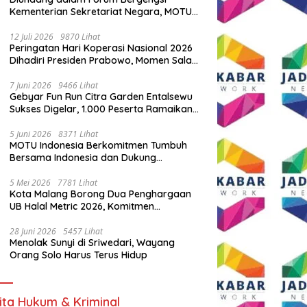
Kementerian Sekretariat Negara, MOTU
Indonesia Tunjukkan Komitmen untuk
Indonesia
12 Juli 2026
9870 Lihat
Peringatan Hari Koperasi Nasional 2026
Dihadiri Presiden Prabowo, Momen Salam
Komando Viral
7 Juni 2026
9466 Lihat
Gebyar Fun Run Citra Garden Entalsewu
Sukses Digelar, 1.000 Peserta Ramaikan
Ajang Hidup Sehat
5 Juni 2026
8371 Lihat
MOTU Indonesia Berkomitmen Tumbuh
Bersama Indonesia dan Dukung
Percepatan Kendaraan Listrik Nasional
5 Mei 2026
7781 Lihat
Kota Malang Borong Dua Penghargaan
UB Halal Metric 2026, Komitmen
Ekosistem Halal Kian Diperkuat
28 Juni 2026
5457 Lihat
Menolak Sunyi di Sriwedari, Wayang
Orang Solo Harus Terus Hidup
ita Hukum & Kriminal