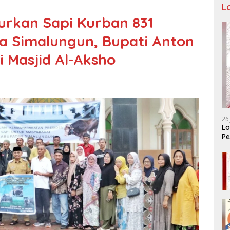
L
urkan Sapi Kurban 831
a Simalungun, Bupati Anton
 Masjid Al-Aksho
26
Lo
Pe
Ar