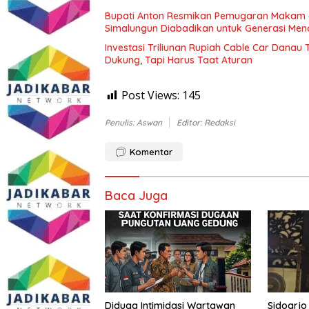
Bupati Anton Resmikan Pemugaran Makam d
Simalungun Diabadikan untuk Generasi Me
Investasi Triliunan Rupiah Cable Car Dana
Dukung, Tapi Harus Taat Aturan
Post Views:
145
Penulis: Aswan
Editor: Redaksi
Komentar
Baca Juga
Diduga Intimidasi Wartawan
Sidoarjo