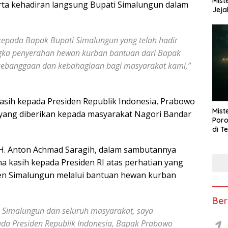
Mist
serta kehadiran langsung Bupati Simalungun dalam
Jeja
epada Bapak Bupati Simalungun yang telah hadir
ngka penyerahan hewan kurban bantuan dari Bapak
i kebanggaan dan kebahagiaan bagi masyarakat kami,”
asih kepada Presiden Republik Indonesia, Prabowo
Mist
yang diberikan kepada masyarakat Nagori Bandar
Poro
di T
. H. Anton Achmad Saragih, dalam sambutannya
a kasih kepada Presiden RI atas perhatian yang
en Simalungun melalui bantuan hewan kurban
Ber
 Simalungun dan seluruh masyarakat, saya
1
da Presiden Republik Indonesia, Bapak Prabowo