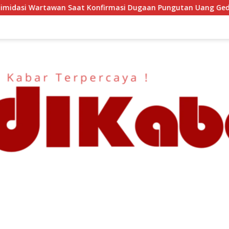
rmasi Dugaan Pungutan Uang Gedung, Anggota Komite SMAN 1 