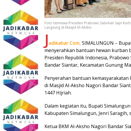
Foto Istimewa Presiden Prabowo Salurkan Sapi Kurb
Langsung di Masjid Al-Aksho
J
adikabar.Com,
SIMALUNGUN – Bupati 
menyerahkan bantuan hewan kurban ber
Presiden Republik Indonesia, Prabowo
Bandar Siantar, Kecamatan Gunung Male
Penyerahan bantuan kemasyarakatan P
di Masjid Al-Aksho Nagori Bandar Siant
1447 Hijriah.
Dalam kegiatan itu, Bupati Simalungun
Kabupaten Simalungun, Jenri Saragih, 
Ketua BKM Al-Aksho Nagori Bandar Sia