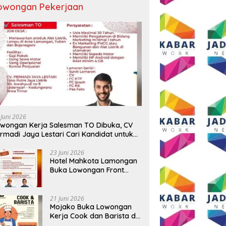
owongan Pekerjaan
 Juni 2026
wongan Kerja Salesman TO Dibuka, CV
rmadi Jaya Lestari Cari Kandidat untuk
ea Lamongan, Tuban, dan Bojonegoro
23 Juni 2026
Hotel Mahkota Lamongan
Buka Lowongan Front
Office dan Maintenance
Engineering, Simak
Syaratnya
21 Juni 2026
Mojako Buka Lowongan
Kerja Cook dan Barista di
Surabaya, Gaji Hingga