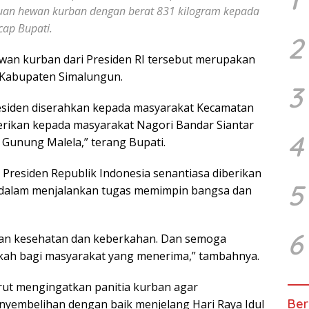
tuan hewan kurban dengan berat 831 kilogram kepada
ap Bupati.
2
an kurban dari Presiden RI tersebut merupakan
 Kabupaten Simalungun.
3
esiden diserahkan kepada masyarakat Kecamatan
erikan kepada masyarakat Nagori Bandar Siantar
4
 Gunung Malela,” terang Bupati.
 Presiden Republik Indonesia senantiasa diberikan
5
 dalam menjalankan tugas memimpin bangsa dan
6
kan kesehatan dan keberkahan. Dan semoga
kah bagi masyarakat yang menerima,” tambahnya.
rut mengingatkan panitia kurban agar
Ber
yembelihan dengan baik menjelang Hari Raya Idul