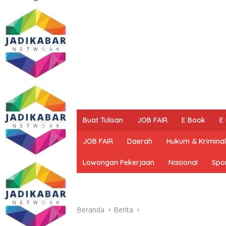
Buat Tulisan
JOB FAIR
E Book
E
JOB FAIR
Daerah
Hukum & Kriminal
Lowongan Pekerjaan
Nasional
Spo
Beranda
Berita