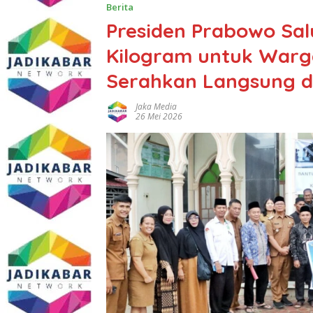
Berita
Presiden Prabowo Sal
Kilogram untuk Warg
Serahkan Langsung di
Jaka Media
26 Mei 2026