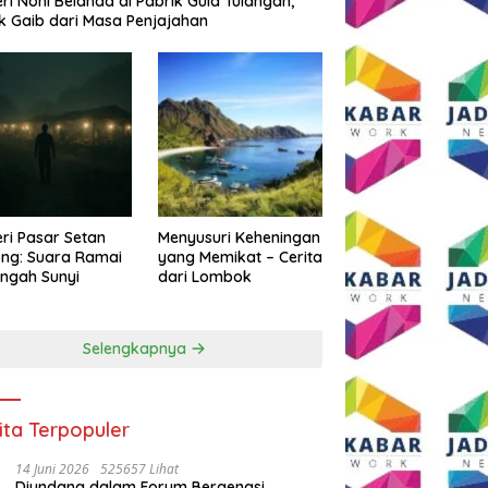
eri Noni Belanda di Pabrik Gula Tulangan,
k Gaib dari Masa Penjajahan
eri Pasar Setan
Menyusuri Keheningan
ng: Suara Ramai
yang Memikat – Cerita
engah Sunyi
dari Lombok
Selengkapnya
ita Terpopuler
14 Juni 2026
525657 Lihat
Diundang dalam Forum Bergengsi