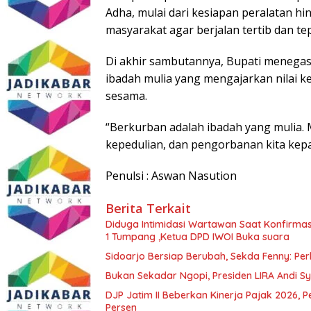
Adha, mulai dari kesiapan peralatan h
masyarakat agar berjalan tertib dan te
Di akhir sambutannya, Bupati menega
ibadah mulia yang mengajarkan nilai k
sesama.
“Berkurban adalah ibadah yang mulia. Me
kepedulian, dan pengorbanan kita kep
Penulsi : Aswan Nasution
Berita Terkait
Diduga Intimidasi Wartawan Saat Konfirm
1 Tumpang ,Ketua DPD IWOI Buka suara
Sidoarjo Bersiap Berubah, Sekda Fenny: Per
Bukan Sekadar Ngopi, Presiden LIRA Andi Sy
DJP Jatim II Beberkan Kinerja Pajak 2026, 
Persen