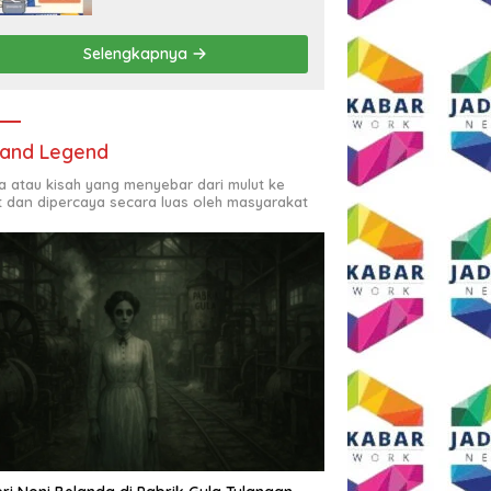
Rp2,5 Juta per Bulan
Selengkapnya
and Legend
ta atau kisah yang menyebar dari mulut ke
t dan dipercaya secara luas oleh masyarakat