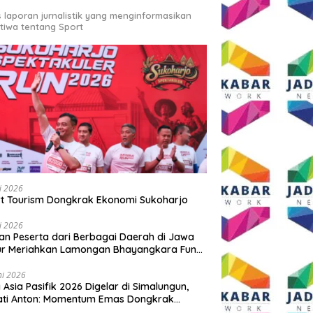
s laporan jurnalistik yang menginformasikan
stiwa tentang Sport
li 2026
t Tourism Dongkrak Ekonomi Sukoharjo
li 2026
an Peserta dari Berbagai Daerah di Jawa
ur Meriahkan Lamongan Bhayangkara Fun
 2026
ni 2026
y Asia Pasifik 2026 Digelar di Simalungun,
ati Anton: Momentum Emas Dongkrak
wisata dan Ekonomi Daerah