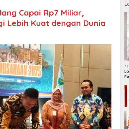
L
lang Capai Rp7 Miliar,
i Lebih Kuat dengan Dunia
26
Lo
Pe
Ar