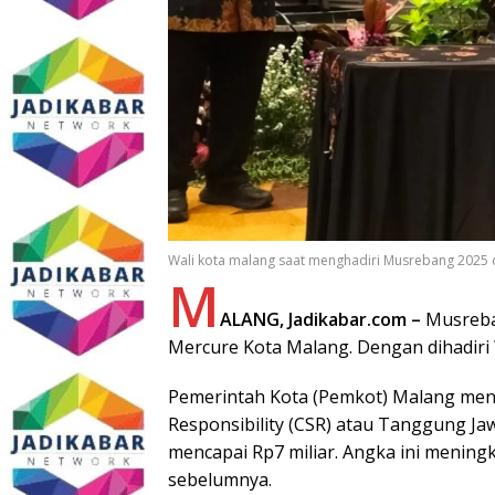
Wali kota malang saat menghadiri Musrebang 2025 
M
ALANG, Jadikabar.com –
Musreban
Mercure Kota Malang. Dengan dihadiri 
Pemerintah Kota (Pemkot) Malang menca
Responsibility (CSR) atau Tanggung Ja
mencapai Rp7 miliar. Angka ini meningk
sebelumnya.