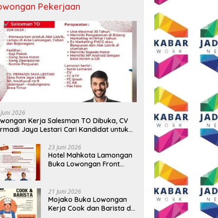
owongan Pekerjaan
 Juni 2026
wongan Kerja Salesman TO Dibuka, CV
rmadi Jaya Lestari Cari Kandidat untuk
ea Lamongan, Tuban, dan Bojonegoro
23 Juni 2026
Hotel Mahkota Lamongan
Buka Lowongan Front
Office dan Maintenance
Engineering, Simak
Syaratnya
21 Juni 2026
Mojako Buka Lowongan
Kerja Cook dan Barista di
Surabaya, Gaji Hingga