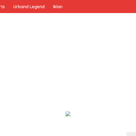
rts
Urband Legend
Iklan