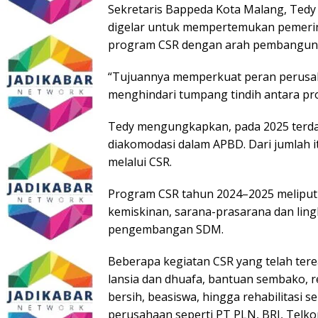
Sekretaris Bappeda Kota Malang, Ted
digelar untuk mempertemukan pemerin
program CSR dengan arah pembanguna
“Tujuannya memperkuat peran perusa
menghindari tumpang tindih antara pr
Tedy mengungkapkan, pada 2025 terda
diakomodasi dalam APBD. Dari jumlah it
melalui CSR.
Program CSR tahun 2024–2025 meliputi
kemiskinan, sarana-prasarana dan lin
pengembangan SDM.
Beberapa kegiatan CSR yang telah tere
lansia dan dhuafa, bantuan sembako, re
bersih, beasiswa, hingga rehabilitasi 
perusahaan seperti PT PLN, BRI, Telko