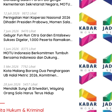
Kementerian Sekretariat Negara, MOTU
Indonesia Tunjukkan Komitmen untuk
Indonesia
12 Juli 2026
9872 Lihat
Peringatan Hari Koperasi Nasional 2026
Dihadiri Presiden Prabowo, Momen Salam
Komando Viral
7 Juni 2026
9470 Lihat
Gebyar Fun Run Citra Garden Entalsewu
Sukses Digelar, 1.000 Peserta Ramaikan
Ajang Hidup Sehat
5 Juni 2026
8375 Lihat
MOTU Indonesia Berkomitmen Tumbuh
Bersama Indonesia dan Dukung
Percepatan Kendaraan Listrik Nasional
5 Mei 2026
7792 Lihat
Kota Malang Borong Dua Penghargaan
UB Halal Metric 2026, Komitmen
Ekosistem Halal Kian Diperkuat
28 Juni 2026
5457 Lihat
Menolak Sunyi di Sriwedari, Wayang
Orang Solo Harus Terus Hidup
ita Hukum & Kriminal