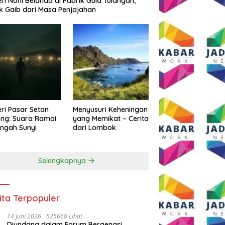
eri Noni Belanda di Pabrik Gula Tulangan,
k Gaib dari Masa Penjajahan
eri Pasar Setan
Menyusuri Keheningan
ng: Suara Ramai
yang Memikat – Cerita
engah Sunyi
dari Lombok
Selengkapnya
ita Terpopuler
14 Juni 2026
525660 Lihat
Diundang dalam Forum Bergengsi