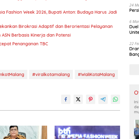
24 Me
Pers
sia Fashion Week 2026, Bupati Anton: Budaya Harus Jadi
6 Mar
ekankan Birokrasi Adaptif dan Berorientasi Pelayanan
Duel
Unit
 ASN Berbasis Kinerja dan Potensi
22 Fe
rcepat Penanganan TBC
Dram
Bang
mkotMalang
#viralkotamalang
#WaliKotaMalang
O
In
de
mu