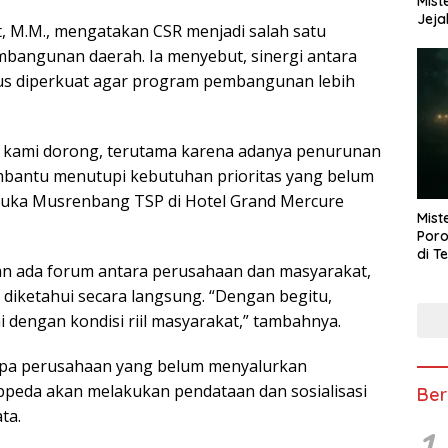
Mist
Jeja
t, M.M., mengatakan CSR menjadi salah satu
bangunan daerah. Ia menyebut, sinergi antara
rus diperkuat agar program pembangunan lebih
ng kami dorong, terutama karena adanya penurunan
mbantu menutupi kebutuhan prioritas yang belum
buka Musrenbang TSP di Hotel Grand Mercure
Mist
Poro
di T
n ada forum antara perusahaan dan masyarakat,
diketahui secara langsung. “Dengan begitu,
i dengan kondisi riil masyarakat,” tambahnya.
apa perusahaan yang belum menyalurkan
ppeda akan melakukan pendataan dan sosialisasi
Ber
ta.
1