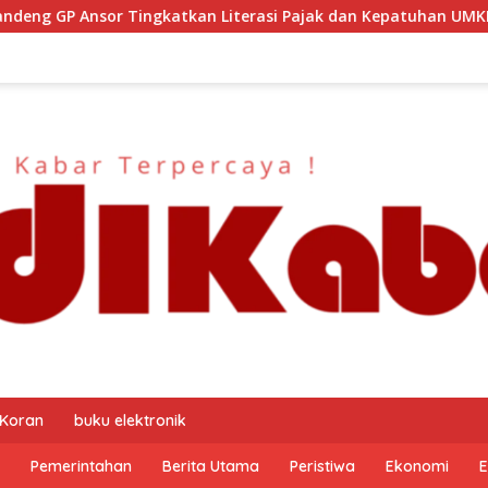
rasi Pajak dan Kepatuhan UMKM
Kapolresta Malang Kot
 Koran
buku elektronik
Pemerintahan
Berita Utama
Peristiwa
Ekonomi
E