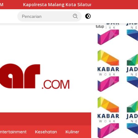
a Silaturahmi ke PCNU, Perkuat Sinergi Ulama dan Polri Jaga 
tutup
ntertainment
Kesehatan
Kuliner