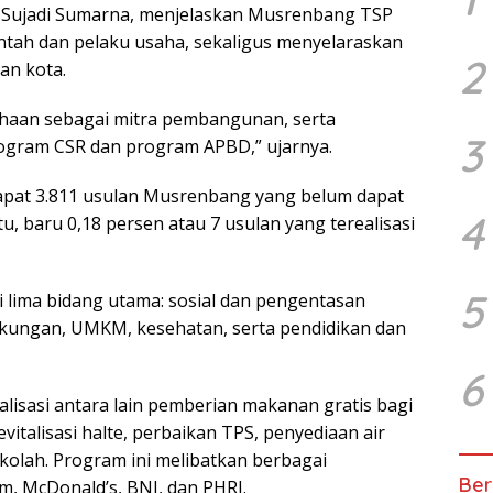
y Sujadi Sumarna, menjelaskan Musrenbang TSP
tah dan pelaku usaha, sekaligus menyelaraskan
2
n kota.
haan sebagai mitra pembangunan, serta
3
ogram CSR dan program APBD,” ujarnya.
pat 3.811 usulan Musrenbang yang belum dapat
4
u, baru 0,18 persen atau 7 usulan yang terealisasi
5
 lima bidang utama: sosial dan pengentasan
gkungan, UMKM, kesehatan, serta pendidikan dan
6
alisasi antara lain pemberian makanan gratis bagi
vitalisasi halte, perbaikan TPS, penyediaan air
sekolah. Program ini melibatkan berbagai
Ber
m, McDonald’s, BNI, dan PHRI.