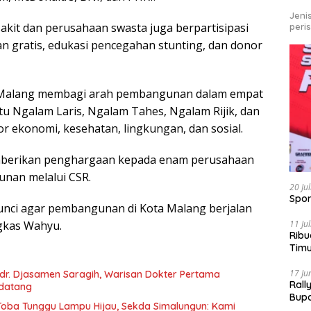
Jeni
akit dan perusahaan swasta juga berpartisipasi
peri
n gratis, edukasi pencegahan stunting, dan donor
 Malang membagi arah pembangunan dalam empat
itu Ngalam Laris, Ngalam Tahes, Ngalam Rijik, dan
 ekonomi, kesehatan, lingkungan, dan sosial.
emberikan penghargaan kepada enam perusahaan
unan melalui CSR.
20 Ju
Spor
unci agar pembangunan di Kota Malang berjalan
11 Ju
ngkas Wahyu.
Ribu
Tim
Bike
17 Ju
r. Djasamen Saragih, Warisan Dokter Pertama
Rall
ndatang
Bup
u Toba Tunggu Lampu Hijau, Sekda Simalungun: Kami
Pari