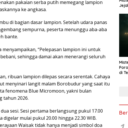
Mist
enakan pakaian serba putih memegang lampion
Jeja
paskannya ke angkasa.
bu di bagian dasar lampion. Setelah udara panas
engembang sempurna, peserta menunggu aba-aba
eh bante.
a menyampaikan, “Pelepasan lampion ini untuk
bebani, sehingga damai akan menerangi seluruh
Mist
Poro
di T
n, ribuan lampion dilepas secara serentak. Cahaya
t menyinari langit malam Borobudur yang saat itu
ta fenomena Blue Micromoon, yakni bulan
g tahun 2026.
dua sesi. Sesi pertama berlangsung pukul 17.00
Ber
 digelar mulai pukul 20.00 hingga 22.30 WIB.
1
erayaan Waisak tidak hanya menjadi simbol doa