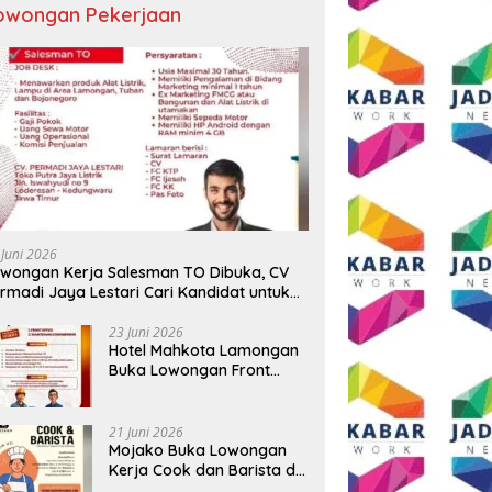
owongan Pekerjaan
 Juni 2026
wongan Kerja Salesman TO Dibuka, CV
rmadi Jaya Lestari Cari Kandidat untuk
ea Lamongan, Tuban, dan Bojonegoro
23 Juni 2026
Hotel Mahkota Lamongan
Buka Lowongan Front
Office dan Maintenance
Engineering, Simak
Syaratnya
21 Juni 2026
Mojako Buka Lowongan
Kerja Cook dan Barista di
Surabaya, Gaji Hingga