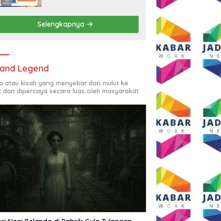
Rp2,5 Juta per Bulan
Selengkapnya
and Legend
ta atau kisah yang menyebar dari mulut ke
t dan dipercaya secara luas oleh masyarakat