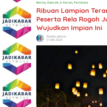
Berita
,
Daerah
,
E-Koran
,
Peristiwa
Ribuan Lampion Teran
Peserta Rela Rogoh J
Wujudkan Impian Ini
Redaksi Jakarta
31 Mei 2026