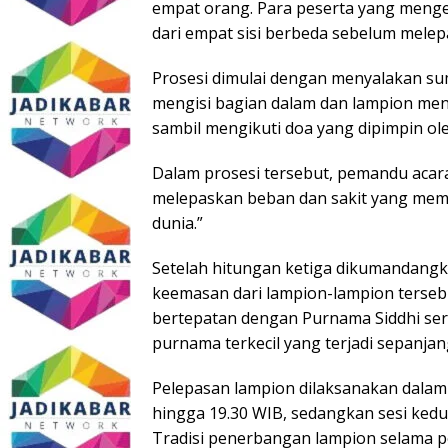
empat orang. Para peserta yang meng
dari empat sisi berbeda sebelum mele
Prosesi dimulai dengan menyalakan sum
mengisi bagian dalam dan lampion m
sambil mengikuti doa yang dipimpin ol
Dalam prosesi tersebut, pemandu acar
melepaskan beban dan sakit yang mem
dunia.”
Setelah hitungan ketiga dikumandangka
keemasan dari lampion-lampion tersebu
bertepatan dengan Purnama Siddhi ser
purnama terkecil yang terjadi sepanjan
Pelepasan lampion dilaksanakan dalam 
hingga 19.30 WIB, sedangkan sesi kedua
Tradisi penerbangan lampion selama p