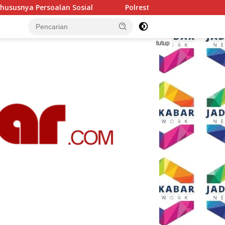
Polresta Malang Kota Gelar Makan Bersama dan Pemeriks
tutup