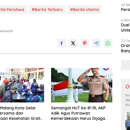
24 Me
ita Peristiwa
#Berita Terbaru
#Berita Utama
Pers
6 Mar
Duel
Unit
 Network
22 Fe
Dram
Bang
O
In
de
mu
 Malang Kota Gelar
Semangat HUT ke-81 RI, AKP
ersama dan
Adik Agus Putrawan:
aan Kesehatan Gratis,
Kemerdekaan Harus Dijaga
Pelayanan untuk
dengan Integritas dan Perang
kat
Melawan Narkoba