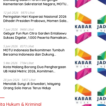
Kementerian Sekretariat Negara, MOTU
Indonesia Tunjukkan Komitmen untuk
Indonesia
12 Juli 2026
9870 Lihat
Peringatan Hari Koperasi Nasional 2026
Dihadiri Presiden Prabowo, Momen Salam
Komando Viral
7 Juni 2026
9466 Lihat
Gebyar Fun Run Citra Garden Entalsewu
Sukses Digelar, 1.000 Peserta Ramaikan
Ajang Hidup Sehat
5 Juni 2026
8373 Lihat
MOTU Indonesia Berkomitmen Tumbuh
Bersama Indonesia dan Dukung
Percepatan Kendaraan Listrik Nasional
5 Mei 2026
7784 Lihat
Kota Malang Borong Dua Penghargaan
UB Halal Metric 2026, Komitmen
Ekosistem Halal Kian Diperkuat
28 Juni 2026
5457 Lihat
Menolak Sunyi di Sriwedari, Wayang
Orang Solo Harus Terus Hidup
ita Hukum & Kriminal