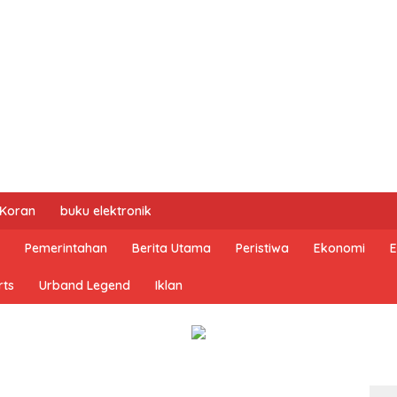
 Koran
buku elektronik
Pemerintahan
Berita Utama
Peristiwa
Ekonomi
E
rts
Urband Legend
Iklan