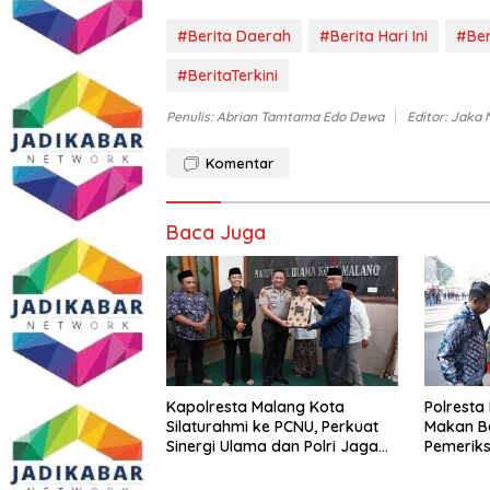
#Berita Daerah
#Berita Hari Ini
#Ber
#BeritaTerkini
Penulis: Abrian Tamtama Edo Dewa
Editor: Jaka
Komentar
Baca Juga
Kapolresta Malang Kota
Polresta
Silaturahmi ke PCNU, Perkuat
Makan B
Sinergi Ulama dan Polri Jaga
Pemeriks
Kamtibmas Khususnya
Perkuat 
Persoalan Sosial
Masyara