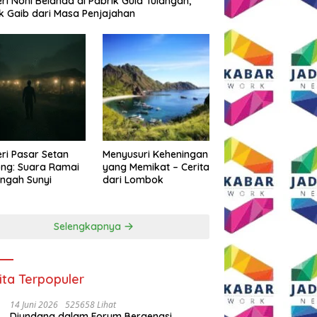
eri Noni Belanda di Pabrik Gula Tulangan,
k Gaib dari Masa Penjajahan
eri Pasar Setan
Menyusuri Keheningan
ng: Suara Ramai
yang Memikat – Cerita
engah Sunyi
dari Lombok
Selengkapnya
ita Terpopuler
14 Juni 2026
525658 Lihat
Diundang dalam Forum Bergengsi