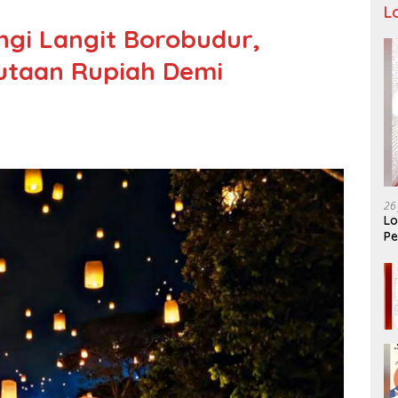
L
gi Langit Borobudur,
utaan Rupiah Demi
26
Lo
Pe
Ar