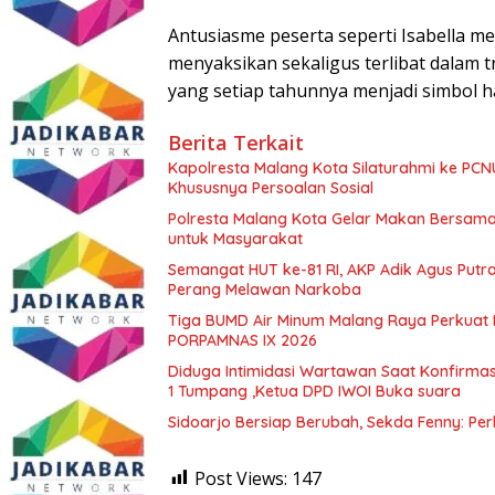
Antusiasme peserta seperti Isabella m
menyaksikan sekaligus terlibat dalam 
yang setiap tahunnya menjadi simbol h
Berita Terkait
Kapolresta Malang Kota Silaturahmi ke PCN
Khususnya Persoalan Sosial
Polresta Malang Kota Gelar Makan Bersama
untuk Masyarakat
Semangat HUT ke-81 RI, AKP Adik Agus Putr
Perang Melawan Narkoba
Tiga BUMD Air Minum Malang Raya Perkuat K
PORPAMNAS IX 2026
Diduga Intimidasi Wartawan Saat Konfirm
1 Tumpang ,Ketua DPD IWOI Buka suara
Sidoarjo Bersiap Berubah, Sekda Fenny: Per
Post Views:
147