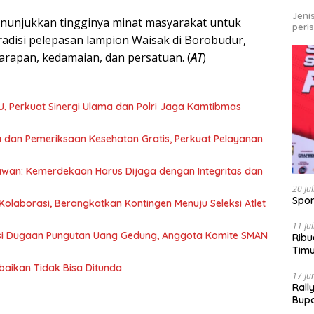
Jeni
enunjukkan tingginya minat masyarakat untuk
peri
tradisi pelepasan lampion Waisak di Borobudur,
arapan, kedamaian, dan persatuan. (
AT
)
U, Perkuat Sinergi Ulama dan Polri Jaga Kamtibmas
 dan Pemeriksaan Kesehatan Gratis, Perkuat Pelayanan
awan: Kemerdekaan Harus Dijaga dengan Integritas dan
20 Ju
Spor
olaborasi, Berangkatkan Kontingen Menuju Seleksi Atlet
11 Ju
asi Dugaan Pungutan Uang Gedung, Anggota Komite SMAN
Ribu
Tim
Bike
baikan Tidak Bisa Ditunda
17 Ju
Rall
Bup
Pari