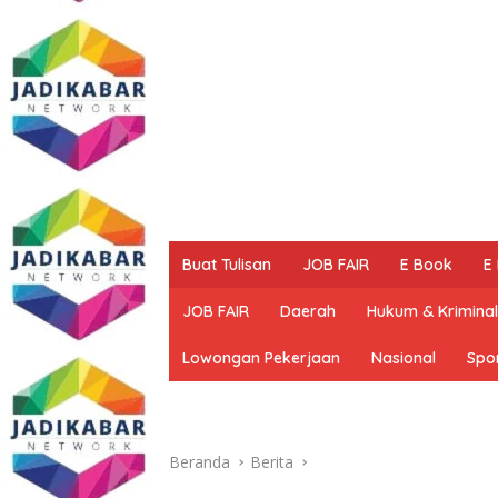
Buat Tulisan
JOB FAIR
E Book
E
JOB FAIR
Daerah
Hukum & Kriminal
Lowongan Pekerjaan
Nasional
Spo
Beranda
Berita