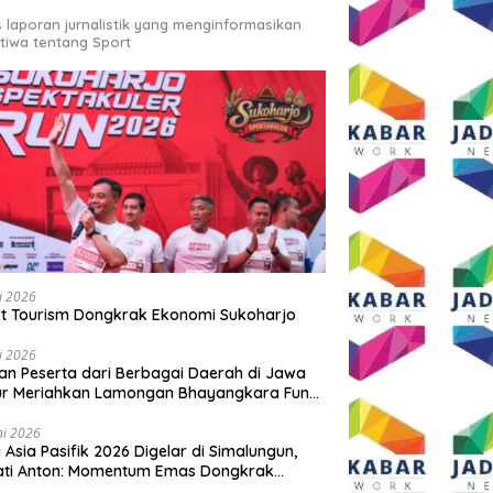
s laporan jurnalistik yang menginformasikan
stiwa tentang Sport
li 2026
t Tourism Dongkrak Ekonomi Sukoharjo
li 2026
an Peserta dari Berbagai Daerah di Jawa
ur Meriahkan Lamongan Bhayangkara Fun
 2026
ni 2026
y Asia Pasifik 2026 Digelar di Simalungun,
ati Anton: Momentum Emas Dongkrak
wisata dan Ekonomi Daerah