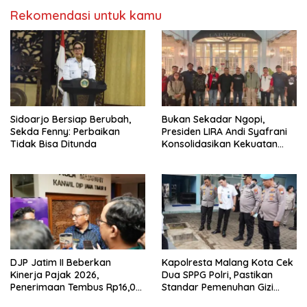
Rekomendasi untuk kamu
Sidoarjo Bersiap Berubah,
Bukan Sekadar Ngopi,
Sekda Fenny: Perbaikan
Presiden LIRA Andi Syafrani
Tidak Bisa Ditunda
Konsolidasikan Kekuatan
Organisasi di Malang
DJP Jatim II Beberkan
Kapolresta Malang Kota Cek
Kinerja Pajak 2026,
Dua SPPG Polri, Pastikan
Penerimaan Tembus Rp16,08
Standar Pemenuhan Gizi
Triliun dan Tumbuh 25,04
hingga Pengelolaan Limbah