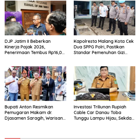
DJP Jatim II Beberkan
Kapolresta Malang Kota Cek
Kinerja Pajak 2026,
Dua SPPG Polri, Pastikan
Penerimaan Tembus Rp16,08
Standar Pemenuhan Gizi
Triliun dan Tumbuh 25,04
hingga Pengelolaan Limbah
Persen
Berjalan Optimal
Bupati Anton Resmikan
Investasi Triliunan Rupiah
Pemugaran Makam dr.
Cable Car Danau Toba
Djasamen Saragih, Warisan
Tunggu Lampu Hijau, Sekda
Dokter Pertama Simalungun
Simalungun: Kami Dukung,
Diabadikan untuk Generasi
Tapi Harus Taat Aturan
Mendatang