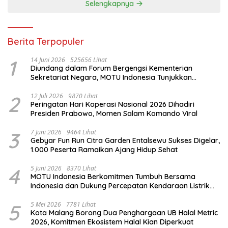
Selengkapnya
Berita Terpopuler
1
14 Juni 2026
525656 Lihat
Diundang dalam Forum Bergengsi Kementerian
Sekretariat Negara, MOTU Indonesia Tunjukkan
Komitmen untuk Indonesia
2
12 Juli 2026
9870 Lihat
Peringatan Hari Koperasi Nasional 2026 Dihadiri
Presiden Prabowo, Momen Salam Komando Viral
3
7 Juni 2026
9464 Lihat
Gebyar Fun Run Citra Garden Entalsewu Sukses Digelar,
1.000 Peserta Ramaikan Ajang Hidup Sehat
4
5 Juni 2026
8370 Lihat
MOTU Indonesia Berkomitmen Tumbuh Bersama
Indonesia dan Dukung Percepatan Kendaraan Listrik
Nasional
5
5 Mei 2026
7781 Lihat
Kota Malang Borong Dua Penghargaan UB Halal Metric
2026, Komitmen Ekosistem Halal Kian Diperkuat