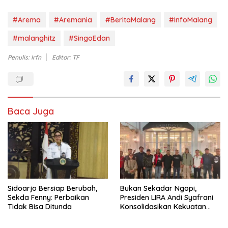
#Arema
#Aremania
#BeritaMalang
#InfoMalang
#malanghitz
#SingoEdan
Penulis: Irfn
Editor: TF
Baca Juga
Sidoarjo Bersiap Berubah,
Bukan Sekadar Ngopi,
Sekda Fenny: Perbaikan
Presiden LIRA Andi Syafrani
Tidak Bisa Ditunda
Konsolidasikan Kekuatan
Organisasi di Malang