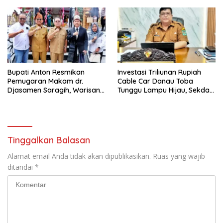
Persen
Berjalan Optimal
Bupati Anton Resmikan
Investasi Triliunan Rupiah
Pemugaran Makam dr.
Cable Car Danau Toba
Djasamen Saragih, Warisan
Tunggu Lampu Hijau, Sekda
Dokter Pertama Simalungun
Simalungun: Kami Dukung,
Diabadikan untuk Generasi
Tapi Harus Taat Aturan
Mendatang
Tinggalkan Balasan
Alamat email Anda tidak akan dipublikasikan.
Ruas yang wajib
ditandai
*