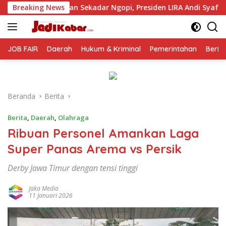
Langsung
ekadar Ngopi, Presiden LIRA Andi Syafrani Konsolidasikan Keku
Breaking News
ke
konten
JOB FAIR
Daerah
Hukum & Kriminal
Pemerintahan
Berit
Beranda
Berita
Berita
,
Daerah
,
Olahraga
Ribuan Personel Amankan Laga
Super Panas Arema vs Persik
Derby Jawa Timur dengan tensi tinggi
Jaka Media
11 Januari 2026