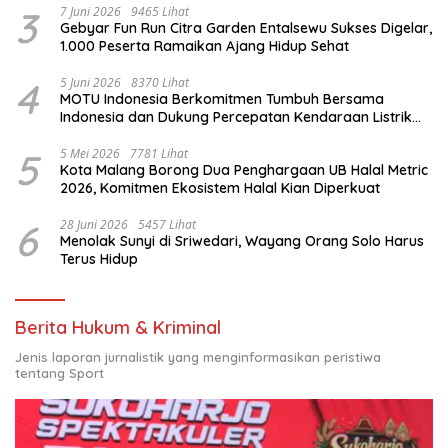
3
7 Juni 2026
9465 Lihat
Gebyar Fun Run Citra Garden Entalsewu Sukses Digelar,
1.000 Peserta Ramaikan Ajang Hidup Sehat
4
5 Juni 2026
8370 Lihat
MOTU Indonesia Berkomitmen Tumbuh Bersama
Indonesia dan Dukung Percepatan Kendaraan Listrik
Nasional
5
5 Mei 2026
7781 Lihat
Kota Malang Borong Dua Penghargaan UB Halal Metric
2026, Komitmen Ekosistem Halal Kian Diperkuat
6
28 Juni 2026
5457 Lihat
Menolak Sunyi di Sriwedari, Wayang Orang Solo Harus
Terus Hidup
Berita Hukum & Kriminal
Jenis laporan jurnalistik yang menginformasikan peristiwa
tentang Sport