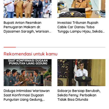
Bupati Anton Resmikan
Investasi Triliunan Rupiah
Pemugaran Makam dr.
Cable Car Danau Toba
Djasamen Saragih, Warisan
Tunggu Lampu Hijau, Sekda
Dokter Pertama Simalungun
Simalungun: Kami Dukung,
Diabadikan untuk Generasi
Tapi Harus Taat Aturan
Mendatang
Rekomendasi untuk kamu
Diduga Intimidasi Wartawan
Sidoarjo Bersiap Berubah,
Saat Konfirmasi Dugaan
Sekda Fenny: Perbaikan
Pungutan Uang Gedung,
Tidak Bisa Ditunda
Anggota Komite SMAN 1
Tumpang ,Ketua DPD IWOI