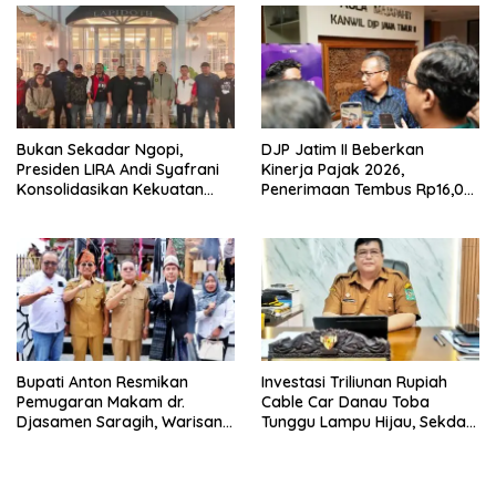
Buka suara
Bukan Sekadar Ngopi,
DJP Jatim II Beberkan
Presiden LIRA Andi Syafrani
Kinerja Pajak 2026,
Konsolidasikan Kekuatan
Penerimaan Tembus Rp16,08
Organisasi di Malang
Triliun dan Tumbuh 25,04
Persen
Bupati Anton Resmikan
Investasi Triliunan Rupiah
Pemugaran Makam dr.
Cable Car Danau Toba
Djasamen Saragih, Warisan
Tunggu Lampu Hijau, Sekda
Dokter Pertama Simalungun
Simalungun: Kami Dukung,
Diabadikan untuk Generasi
Tapi Harus Taat Aturan
Mendatang