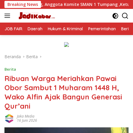
Langsung
ng, Anggota Komite SMAN 1 Tumpang ,Ketua DPD IWOI Buka su
Breaking News
ke
konten
JOB FAIR
Daerah
Hukum & Kriminal
Pemerintahan
Berit
Beranda
Berita
Berita
Ribuan Warga Meriahkan Pawai
Obor Sambut 1 Muharam 1448 H,
Wako Alfin Ajak Bangun Generasi
Qur’ani
Jaka Media
16 Juni 2026