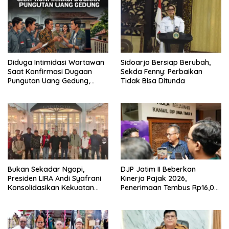
Diduga Intimidasi Wartawan
Sidoarjo Bersiap Berubah,
Saat Konfirmasi Dugaan
Sekda Fenny: Perbaikan
Pungutan Uang Gedung,
Tidak Bisa Ditunda
Anggota Komite SMAN 1
Tumpang ,Ketua DPD IWOI
Buka suara
Bukan Sekadar Ngopi,
DJP Jatim II Beberkan
Presiden LIRA Andi Syafrani
Kinerja Pajak 2026,
Konsolidasikan Kekuatan
Penerimaan Tembus Rp16,08
Organisasi di Malang
Triliun dan Tumbuh 25,04
Persen