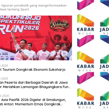
s laporan jurnalistik yang menginformasikan
stiwa tentang Sport
li 2026
t Tourism Dongkrak Ekonomi Sukoharjo
li 2026
an Peserta dari Berbagai Daerah di Jawa
ur Meriahkan Lamongan Bhayangkara Fun
 2026
ni 2026
y Asia Pasifik 2026 Digelar di Simalungun,
ati Anton: Momentum Emas Dongkrak
wisata dan Ekonomi Daerah