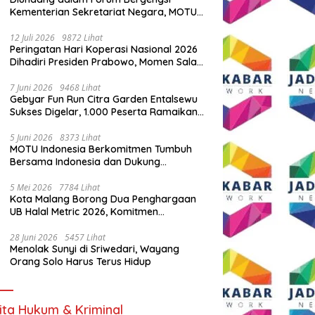
Kementerian Sekretariat Negara, MOTU
Indonesia Tunjukkan Komitmen untuk
Indonesia
12 Juli 2026
9872 Lihat
Peringatan Hari Koperasi Nasional 2026
Dihadiri Presiden Prabowo, Momen Salam
Komando Viral
7 Juni 2026
9468 Lihat
Gebyar Fun Run Citra Garden Entalsewu
Sukses Digelar, 1.000 Peserta Ramaikan
Ajang Hidup Sehat
5 Juni 2026
8373 Lihat
MOTU Indonesia Berkomitmen Tumbuh
Bersama Indonesia dan Dukung
Percepatan Kendaraan Listrik Nasional
5 Mei 2026
7784 Lihat
Kota Malang Borong Dua Penghargaan
UB Halal Metric 2026, Komitmen
Ekosistem Halal Kian Diperkuat
28 Juni 2026
5457 Lihat
Menolak Sunyi di Sriwedari, Wayang
Orang Solo Harus Terus Hidup
ita Hukum & Kriminal