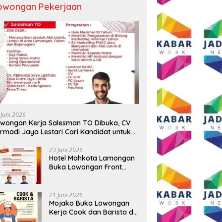
owongan Pekerjaan
 Juni 2026
wongan Kerja Salesman TO Dibuka, CV
rmadi Jaya Lestari Cari Kandidat untuk
ea Lamongan, Tuban, dan Bojonegoro
23 Juni 2026
Hotel Mahkota Lamongan
Buka Lowongan Front
Office dan Maintenance
Engineering, Simak
Syaratnya
21 Juni 2026
Mojako Buka Lowongan
Kerja Cook dan Barista di
Surabaya, Gaji Hingga