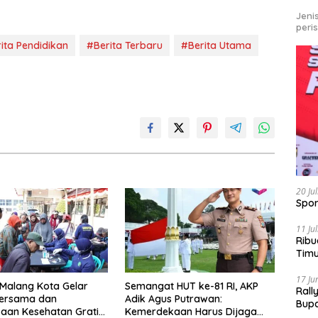
Jeni
peri
ita Pendidikan
#Berita Terbaru
#Berita Utama
20 Ju
Spor
11 Ju
Ribu
Tim
Bike
17 Ju
 Malang Kota Gelar
Semangat HUT ke-81 RI, AKP
Rall
ersama dan
Adik Agus Putrawan:
Bup
aan Kesehatan Gratis,
Kemerdekaan Harus Dijaga
Pari