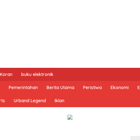
 Koran
buku elektronik
Pemerintahan
Berita Utama
Peristiwa
Ekonomi
E
rts
Urband Legend
Iklan