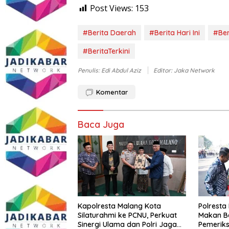
Post Views:
153
#Berita Daerah
#Berita Hari Ini
#Ber
#BeritaTerkini
Penulis: Edi Abdul Aziz
Editor: Jaka Network
Komentar
Baca Juga
Kapolresta Malang Kota
Polresta
Silaturahmi ke PCNU, Perkuat
Makan B
Sinergi Ulama dan Polri Jaga
Pemeriks