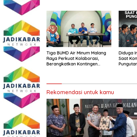
Kamtibmas Khususnya
Perkuat 
Persoalan Sosial
Masyara
Tiga BUMD Air Minum Malang
Diduga I
Raya Perkuat Kolaborasi,
Saat Kon
Berangkatkan Kontingen
Punguta
Menuju Seleksi Atlet
Anggota
PORPAMNAS IX 2026
Tumpang
Buka su
Rekomendasi untuk kamu