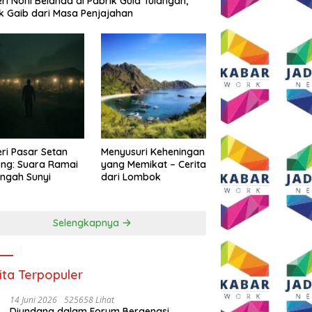
eri Noni Belanda di Pabrik Gula Tulangan,
k Gaib dari Masa Penjajahan
eri Pasar Setan
Menyusuri Keheningan
ng: Suara Ramai
yang Memikat – Cerita
engah Sunyi
dari Lombok
Selengkapnya
ita Terpopuler
14 Juni 2026
525658 Lihat
Diundang dalam Forum Bergengsi