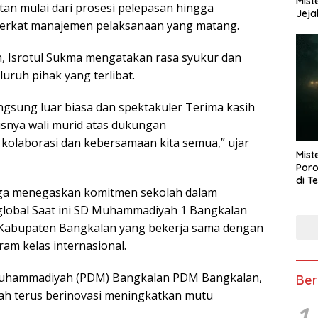
Mist
tan mulai dari prosesi pelepasan hingga
Jeja
b berkat manajemen pelaksanaan yang matang.
 Isrotul Sukma mengatakan rasa syukur dan
uruh pihak yang terlibat.
angsung luar biasa dan spektakuler Terima kasih
usnya wali murid atas dukungan
l kolaborasi dan kebersamaan kita semua,” ujar
Mist
Poro
di T
juga menegaskan komitmen sekolah dalam
global Saat ini SD Muhammadiyah 1 Bangkalan
i Kabupaten Bangkalan yang bekerja sama dengan
ram kelas internasional.
 Muhammadiyah (PDM) Bangkalan PDM Bangkalan,
Ber
lah terus berinovasi meningkatkan mutu
1