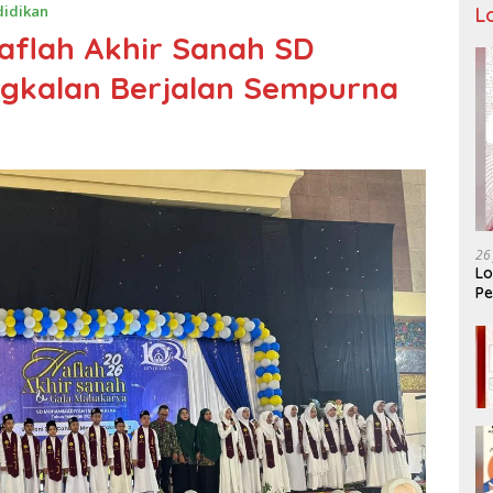
didikan
L
Haflah Akhir Sanah SD
gkalan Berjalan Sempurna
26
Lo
Pe
Ar