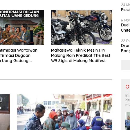
Pelayanan untuk
dengan Integritas dan Perang
24 Me
kat
Melawan Narkoba
Pers
6 Mar
Duel
Unit
22 Fe
Dram
ntimidasi Wartawan
Mahasiswa Teknik Mesin ITN
Bang
firmasi Dugaan
Malang Raih Predikat The Best
n Uang Gedung,
W9 Style di Malang Modifest
 Komite SMAN 1
 ,Ketua DPD IWOI
ara
O
In
de
mu