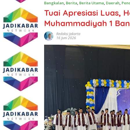
Bangkalan
,
Berita
,
Berita Utama
,
Daerah
,
Pen
Tuai Apresiasi Luas, 
Muhammadiyah 1 Ban
Redaksi Jakarta
16 Juni 2026