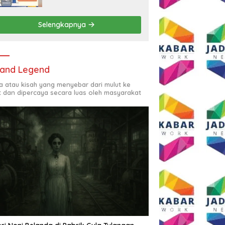
Rp2,5 Juta per Bulan
Selengkapnya
and Legend
ta atau kisah yang menyebar dari mulut ke
t dan dipercaya secara luas oleh masyarakat