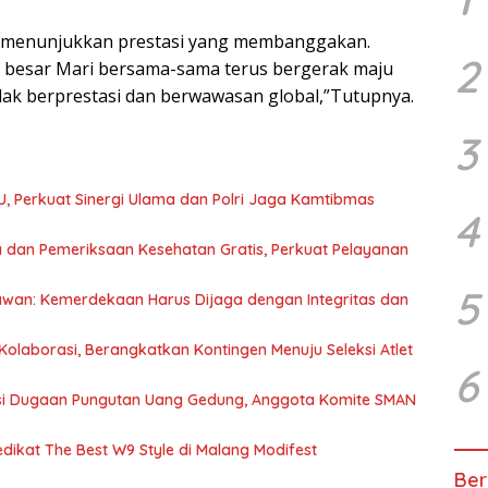
 menunjukkan prestasi yang membanggakan.
2
si besar Mari bersama-sama terus bergerak maju
lak berprestasi dan berwawasan global,”Tutupnya.
3
U, Perkuat Sinergi Ulama dan Polri Jaga Kamtibmas
4
 dan Pemeriksaan Kesehatan Gratis, Perkuat Pelayanan
5
awan: Kemerdekaan Harus Dijaga dengan Integritas dan
olaborasi, Berangkatkan Kontingen Menuju Seleksi Atlet
6
asi Dugaan Pungutan Uang Gedung, Anggota Komite SMAN
dikat The Best W9 Style di Malang Modifest
Ber