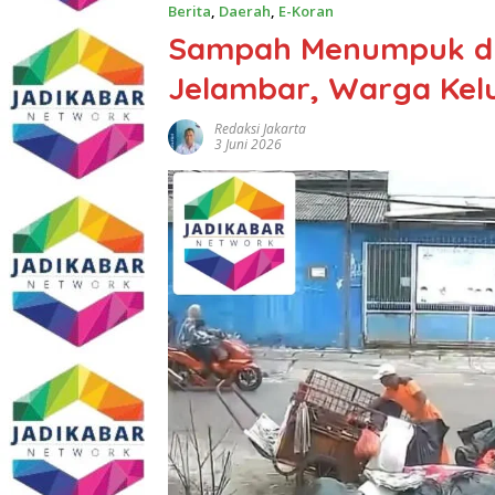
Berita
,
Daerah
,
E-Koran
Sampah Menumpuk di 
Jelambar, Warga Kel
Redaksi Jakarta
3 Juni 2026