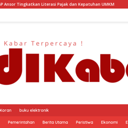
ak dan Kepatuhan UMKM
Kapolresta Malang Kota Silatur
 Koran
buku elektronik
Pemerintahan
Berita Utama
Peristiwa
Ekonomi
E