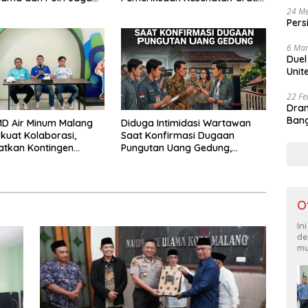
as Khususnya
Perkuat Pelayanan untuk
24 Me
Pers
n Sosial
Masyarakat
6 Mar
Duel
Unit
22 Fe
Dram
Bang
D Air Minum Malang
Diduga Intimidasi Wartawan
kuat Kolaborasi,
Saat Konfirmasi Dugaan
atkan Kontingen
Pungutan Uang Gedung,
leksi Atlet
Anggota Komite SMAN 1
AS IX 2026
Tumpang ,Ketua DPD IWOI
Buka suara
O
In
de
mu