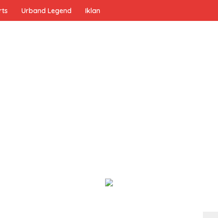
rts
Urband Legend
Iklan