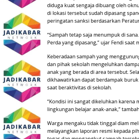
diduga kuat sengaja dibuang oleh okn
di lokasi tersebut sudah dipasang spa
peringatan sanksi berdasarkan Peratur
“Sampah tetap saja menumpuk di sana.
Perda yang dipasang,” ujar Fendi saat 
Keberadaan sampah yang menggunung 
dan pihak sekolah mengeluhkan dampa
anak yang berada di area tersebut. S
dikhawatirkan dapat berdampak buruk 
saat beraktivitas di sekolah.
“Kondisi ini sangat dikeluhkan karen
lingkungan belajar anak-anak,” tambah
Warga mengaku tidak tinggal diam meli
melayangkan laporan resmi kepada pih
tegas dan mengangkut sampah tersebut