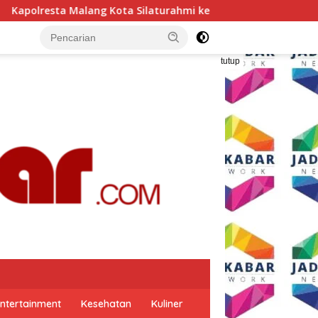
ahmi ke PCNU, Perkuat Sinergi Ulama dan Polri Jaga Kamtibmas
tutup
ntertainment
Kesehatan
Kuliner