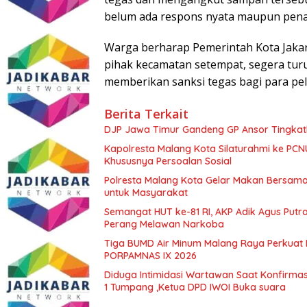
belum ada respons nyata maupun pena
Warga berharap Pemerintah Kota Jakar
pihak kecamatan setempat, segera tur
memberikan sanksi tegas bagi para pela
Berita Terkait
DJP Jawa Timur Gandeng GP Ansor Tingkat
Kapolresta Malang Kota Silaturahmi ke PCN
Khususnya Persoalan Sosial
Polresta Malang Kota Gelar Makan Bersama
untuk Masyarakat
Semangat HUT ke-81 RI, AKP Adik Agus Putr
Perang Melawan Narkoba
Tiga BUMD Air Minum Malang Raya Perkuat K
PORPAMNAS IX 2026
Diduga Intimidasi Wartawan Saat Konfirm
1 Tumpang ,Ketua DPD IWOI Buka suara