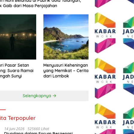
eri Noni Belanda di Pabrik Gula Tulangan,
k Gaib dari Masa Penjajahan
eri Pasar Setan
Menyusuri Keheningan
ng: Suara Ramai
yang Memikat – Cerita
engah Sunyi
dari Lombok
Selengkapnya
ita Terpopuler
14 Juni 2026
525660 Lihat
Diundang dalam Forum Bergengsi