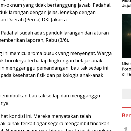
Mist
um-oknum yang tidak bertanggung jawab. Padahal,
Jeja
nduk larangan dengan jelas, lengkap dengan
an Daerah (Perda) DKI Jakarta.
 Padahal sudah ada spanduk larangan dan aturan
memberikan laporan, Rabu (3/6).
ini memicu aroma busuk yang menyengat. Warga
k buruknya terhadap lingkungan belajar anak-
Mist
elain mengganggu pemandangan, bau tak sedap ini
Poro
di T
pada kesehatan fisik dan psikologis anak-anak
a menimbulkan bau tak sedap dan mengganggu
nya.
Ber
hat kondisi ini. Mereka menyatakan telah
ak-pihak terkait agar segera mengambil tindakan
1
. Namun sayangnya, hingga berita ini diturunkan,