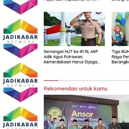
Kamtibm
Persoala
Semangat HUT ke-81 RI, AKP
Tiga BUM
Adik Agus Putrawan:
Raya Per
Kemerdekaan Harus Dijaga
Berangk
dengan Integritas dan Perang
Menuju Se
Melawan Narkoba
PORPAMN
Rekomendasi untuk kamu