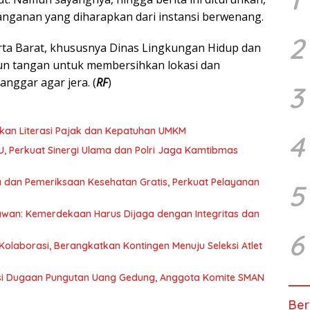
nganan yang diharapkan dari instansi berwenang.
2
ta Barat, khususnya Dinas Lingkungan Hidup dan
un tangan untuk membersihkan lokasi dan
nggar agar jera. (
RF
)
3
kan Literasi Pajak dan Kepatuhan UMKM
4
U, Perkuat Sinergi Ulama dan Polri Jaga Kamtibmas
 dan Pemeriksaan Kesehatan Gratis, Perkuat Pelayanan
5
awan: Kemerdekaan Harus Dijaga dengan Integritas dan
6
olaborasi, Berangkatkan Kontingen Menuju Seleksi Atlet
asi Dugaan Pungutan Uang Gedung, Anggota Komite SMAN
Ber