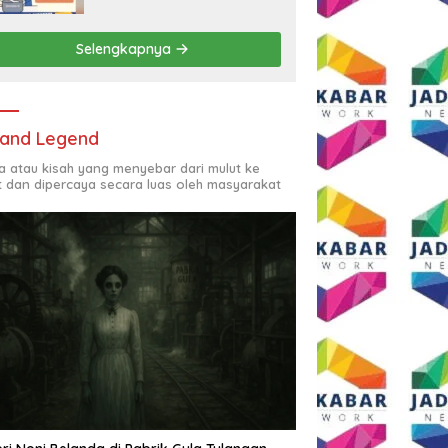
Rp2,5 Juta per Bulan
Selengkapnya
and Legend
ta atau kisah yang menyebar dari mulut ke
t dan dipercaya secara luas oleh masyarakat