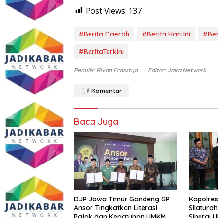
Post Views:
137
#Berita Daerah
#Berita Hari Ini
#Ber
#BeritaTerkini
Penulis: Rivan Frasstya
Editor: Jaka Network
Komentar
Baca Juga
DJP Jawa Timur Gandeng GP
Kapolres
Ansor Tingkatkan Literasi
Silatura
Pajak dan Kepatuhan UMKM
Sinergi 