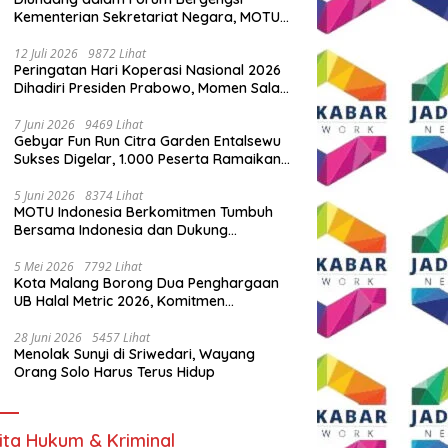
Kementerian Sekretariat Negara, MOTU
Indonesia Tunjukkan Komitmen untuk
Indonesia
12 Juli 2026
9872 Lihat
Peringatan Hari Koperasi Nasional 2026
Dihadiri Presiden Prabowo, Momen Salam
Komando Viral
7 Juni 2026
9469 Lihat
Gebyar Fun Run Citra Garden Entalsewu
Sukses Digelar, 1.000 Peserta Ramaikan
Ajang Hidup Sehat
5 Juni 2026
8374 Lihat
MOTU Indonesia Berkomitmen Tumbuh
Bersama Indonesia dan Dukung
Percepatan Kendaraan Listrik Nasional
5 Mei 2026
7792 Lihat
Kota Malang Borong Dua Penghargaan
UB Halal Metric 2026, Komitmen
Ekosistem Halal Kian Diperkuat
28 Juni 2026
5457 Lihat
Menolak Sunyi di Sriwedari, Wayang
Orang Solo Harus Terus Hidup
ita Hukum & Kriminal