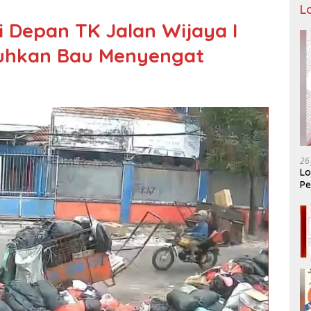
L
Depan TK Jalan Wijaya I
uhkan Bau Menyengat
26
Lo
Pe
Ar