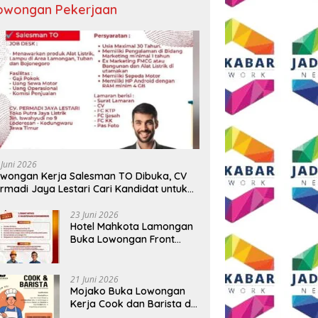
owongan Pekerjaan
 Juni 2026
wongan Kerja Salesman TO Dibuka, CV
rmadi Jaya Lestari Cari Kandidat untuk
ea Lamongan, Tuban, dan Bojonegoro
23 Juni 2026
Hotel Mahkota Lamongan
Buka Lowongan Front
Office dan Maintenance
Engineering, Simak
Syaratnya
21 Juni 2026
Mojako Buka Lowongan
Kerja Cook dan Barista di
Surabaya, Gaji Hingga