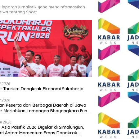
s laporan jurnalistik yang menginformasikan
stiwa tentang Sport
li 2026
t Tourism Dongkrak Ekonomi Sukoharjo
li 2026
an Peserta dari Berbagai Daerah di Jawa
ur Meriahkan Lamongan Bhayangkara Fun
 2026
ni 2026
y Asia Pasifik 2026 Digelar di Simalungun,
ati Anton: Momentum Emas Dongkrak
wisata dan Ekonomi Daerah