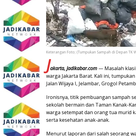
Keterangan Foto; (Tumpukan Sampah di Depan TK Wij
J
akarta, Jadikabar.com
— Masalah klasi
warga Jakarta Barat. Kali ini, tumpuk
Jalan Wijaya I, Jelambar, Grogol Petamb
Ironisnya, titik pembuangan sampah s
sekolah bermain dan Taman Kanak-Kana
warga setempat dan orang tua murid 
serta kesehatan anak-anak.
Menurut laporan dari salah seorang w