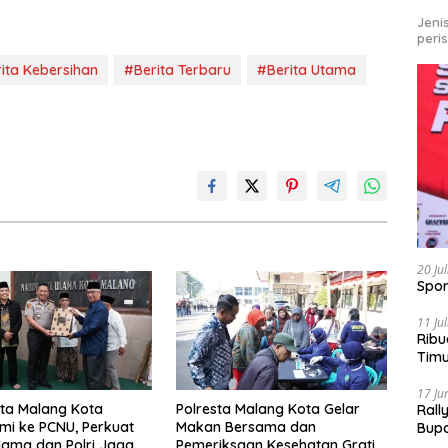
Jeni
peri
ita Kebersihan
#Berita Terbaru
#Berita Utama
20 Ju
Spor
11 Ju
Ribu
Tim
Bike
17 Ju
ta Malang Kota
Polresta Malang Kota Gelar
Rall
hmi ke PCNU, Perkuat
Makan Bersama dan
Bup
Ulama dan Polri Jaga
Pemeriksaan Kesehatan Gratis,
Pari