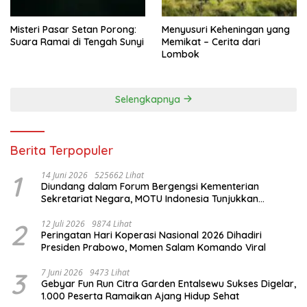
Misteri Pasar Setan Porong:
Menyusuri Keheningan yang
Suara Ramai di Tengah Sunyi
Memikat – Cerita dari
Lombok
Selengkapnya
Berita Terpopuler
1
14 Juni 2026
525662 Lihat
Diundang dalam Forum Bergengsi Kementerian
Sekretariat Negara, MOTU Indonesia Tunjukkan
Komitmen untuk Indonesia
2
12 Juli 2026
9874 Lihat
Peringatan Hari Koperasi Nasional 2026 Dihadiri
Presiden Prabowo, Momen Salam Komando Viral
3
7 Juni 2026
9473 Lihat
Gebyar Fun Run Citra Garden Entalsewu Sukses Digelar,
1.000 Peserta Ramaikan Ajang Hidup Sehat