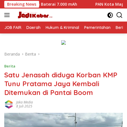
Langsung
terai 7.000 mAh
Breaking News
PAN Kota Magelang Mulai Panaskan Mesi
ke
konten
JOB FAIR
Daerah
Hukum & Kriminal
Pemerintahan
Berit
Beranda
Berita
Berita
Satu Jenasah diduga Korban KMP
Tunu Pratama Jaya Kembali
Ditemukan di Pantai Boom
Jaka Media
8 Juli 2025