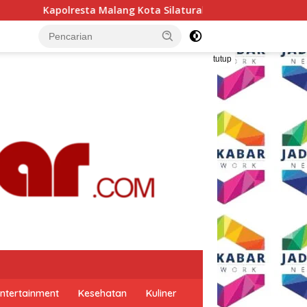
ilaturahmi ke PCNU, Perkuat Sinergi Ulama dan Polri Jaga Kam
tutup
ntertainment
Kesehatan
Kuliner