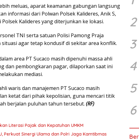
 lebih meluas, aparat keamanan gabungan langsung
kan informasi dari Polwan Polsek Kalideres, Anik S,
2
i Polsek Kalideres yang diterjunkan ke lokasi.
rsonel TNI serta satuan Polisi Pamong Praja
3
ituasi agar tetap kondusif di sekitar area konflik.
di dalam area PT Sucaco masih dipenuhi massa ahli
4
ong dan pembongkaran pagar, dilaporkan saat ini
melakukan mediasi.
5
ahli waris dan manajemen PT Sucaco masih
n ketat dari pihak kepolisian, guna mencari titik
dah berjalan puluhan tahun tersebut.
(RF)
6
kan Literasi Pajak dan Kepatuhan UMKM
U, Perkuat Sinergi Ulama dan Polri Jaga Kamtibmas
Ber