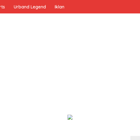
rts
Urband Legend
Iklan