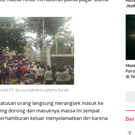
Mist
Jeja
Mist
Poro
di T
uki PT. Sucaco Kalideres Jakarta Barat)
l, ratusan orang langsung merangsek masuk ke
aling dorong dan masuknya massa ini sempat
erhamburan keluar menyelamatkan diri karena
Ber
1