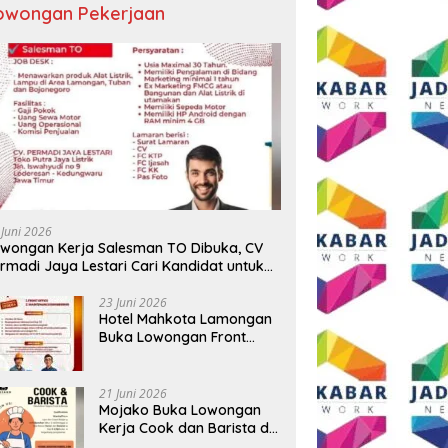
owongan Pekerjaan
 Juni 2026
wongan Kerja Salesman TO Dibuka, CV
rmadi Jaya Lestari Cari Kandidat untuk
ea Lamongan, Tuban, dan Bojonegoro
23 Juni 2026
Hotel Mahkota Lamongan
Buka Lowongan Front
Office dan Maintenance
Engineering, Simak
Syaratnya
21 Juni 2026
Mojako Buka Lowongan
Kerja Cook dan Barista di
Surabaya, Gaji Hingga