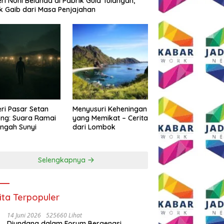
eri Noni Belanda di Pabrik Gula Tulangan,
k Gaib dari Masa Penjajahan
eri Pasar Setan
Menyusuri Keheningan
ng: Suara Ramai
yang Memikat – Cerita
engah Sunyi
dari Lombok
Selengkapnya
ita Terpopuler
14 Juni 2026
525660 Lihat
Diundang dalam Forum Bergengsi