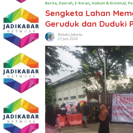
Berita
,
Daerah
,
E-Koran
,
Hukum & Kriminal
,
Pe
​Sengketa Lahan Mema
Geruduk dan Duduki PT
Redaksi Jakarta
23 Juni 2026