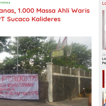
ristiwa
L
nas, 1.000 Massa Ahli Waris
 Sucaco Kalideres ​
26
Lo
Pe
Ar