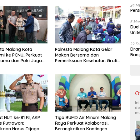
24 Me
Pers
6 Mar
Duel
Unit
22 Fe
Dram
ta Malang Kota
Polresta Malang Kota Gelar
Bang
hmi ke PCNU, Perkuat
Makan Bersama dan
Ulama dan Polri Jaga
Pemeriksaan Kesehatan Gratis,
as Khususnya
Perkuat Pelayanan untuk
n Sosial
Masyarakat
O
In
de
mu
 HUT ke-81 RI, AKP
Tiga BUMD Air Minum Malang
s Putrawan:
Raya Perkuat Kolaborasi,
kaan Harus Dijaga
Berangkatkan Kontingen
ntegritas dan Perang
Menuju Seleksi Atlet
 Narkoba
PORPAMNAS IX 2026