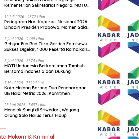
Kementerian Sekretariat Negara, MOTU
Indonesia Tunjukkan Komitmen untuk
Indonesia
12 Juli 2026
9872 Lihat
Peringatan Hari Koperasi Nasional 2026
Dihadiri Presiden Prabowo, Momen Salam
Komando Viral
7 Juni 2026
9469 Lihat
Gebyar Fun Run Citra Garden Entalsewu
Sukses Digelar, 1.000 Peserta Ramaikan
Ajang Hidup Sehat
5 Juni 2026
8374 Lihat
MOTU Indonesia Berkomitmen Tumbuh
Bersama Indonesia dan Dukung
Percepatan Kendaraan Listrik Nasional
5 Mei 2026
7792 Lihat
Kota Malang Borong Dua Penghargaan
UB Halal Metric 2026, Komitmen
Ekosistem Halal Kian Diperkuat
28 Juni 2026
5457 Lihat
Menolak Sunyi di Sriwedari, Wayang
Orang Solo Harus Terus Hidup
ita Hukum & Kriminal