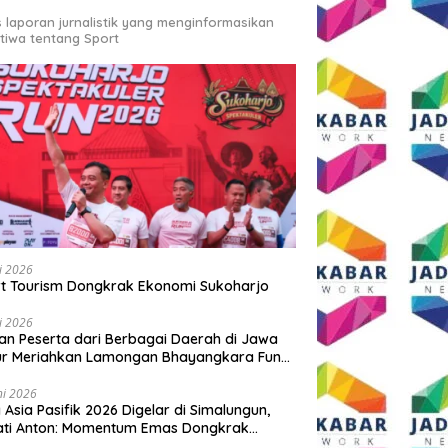
s laporan jurnalistik yang menginformasikan
stiwa tentang Sport
li 2026
t Tourism Dongkrak Ekonomi Sukoharjo
li 2026
an Peserta dari Berbagai Daerah di Jawa
ur Meriahkan Lamongan Bhayangkara Fun
 2026
ni 2026
y Asia Pasifik 2026 Digelar di Simalungun,
ati Anton: Momentum Emas Dongkrak
wisata dan Ekonomi Daerah