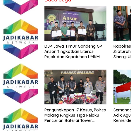
DJP Jawa Timur Gandeng GP
Kapolres
Ansor Tingkatkan Literasi
Silatura
Pajak dan Kepatuhan UMKM
Sinergi 
Kamtibm
Persoala
Pengungkapan 17 Kasus, Polres
Semangat
Malang Ringkus Tiga Pelaku
Adik Agu
Pencurian Baterai Tower
Kemerde
Telekomunikasi
dengan I
Melawan