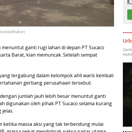
ivan/Jadikabar)
Urb
 menuntut ganti rugi lahan di depan PT Sucaco
Ceri
karta Barat, kian memuncak. Setelah sempat
mulu
si yang tergabung dalam kelompok ahli waris kembali
rtahanan gerbang perusahaan tersebut. ​
 dengan jumlah jauh lebih besar menuntut ganti
lah digunakan oleh pihak PT Sucaco selama kurang
jelas.
am ketika massa aksi yang tak terbendung mulai
WIB, massa nekat mendobrak paksa pagar utama