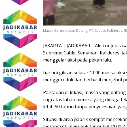
Massa Geruduk dan Datangi PT. Sucaco Kalideres. (R
JAKARTA | JADIKABAR – Aksi unjuk rasa
Supreme Cable, Semanan, Kalideres, Ja
menggelar aksi pada pekan lalu,
hari ini giliran sekitar 1.000 massa ak
menggeruduk dan berhasil menjebol pe
Pantauan di lokasi, massa yang datang
rugi atas lahan mereka yang diduga te
lebih 50 tahun tanpa penyelesaian yang 
​Situasi di area pabrik sempat mencek
merangsek maju. Sekitar pukul 11.00 