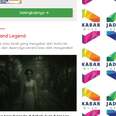
Rp2,5 Juta per Bulan
Selengkapnya
and Legend
ta atau kisah yang menyebar dari mulut ke
t dan dipercaya secara luas oleh masyarakat