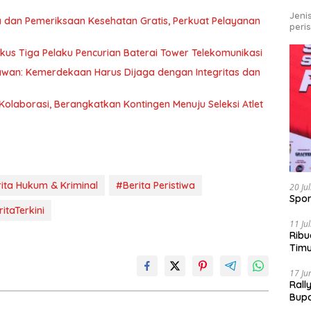
Jeni
 dan Pemeriksaan Kesehatan Gratis, Perkuat Pelayanan
peri
kus Tiga Pelaku Pencurian Baterai Tower Telekomunikasi
awan: Kemerdekaan Harus Dijaga dengan Integritas dan
olaborasi, Berangkatkan Kontingen Menuju Seleksi Atlet
ita Hukum & Kriminal
#Berita Peristiwa
20 Ju
Spor
itaTerkini
11 Ju
Ribu
Tim
Bike
17 Ju
Rall
Bup
Pari