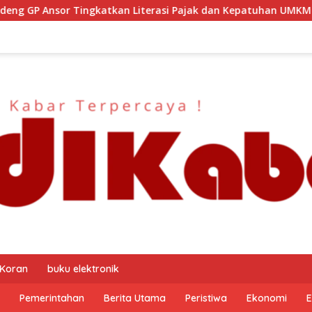
i Pajak dan Kepatuhan UMKM
Kapolresta Malang Kota S
 Koran
buku elektronik
Pemerintahan
Berita Utama
Peristiwa
Ekonomi
E