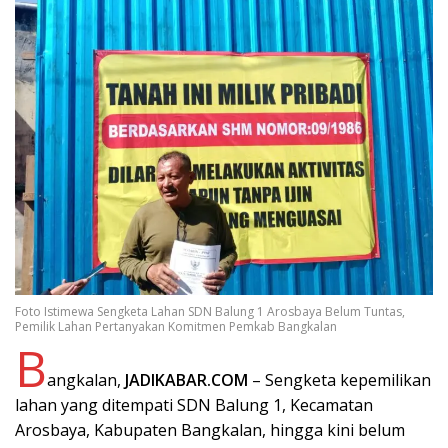
Foto Istimewa Sengketa Lahan SDN Balung 1 Arosbaya Belum Tuntas,
Pemilik Lahan Pertanyakan Komitmen Pemkab Bangkalan
B
angkalan,
JADIKABAR.COM
– Sengketa kepemilikan
lahan yang ditempati SDN Balung 1, Kecamatan
Arosbaya, Kabupaten Bangkalan, hingga kini belum