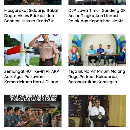
Masyarakat Sidoarjo Bakal
DJP Jawa Timur Gandeng GP
Dapat Akses Edukasi dan
Ansor Tingkatkan Literasi
Bantuan Hukum Gratis? Ini
Pajak dan Kepatuhan UMKM
Hasil Audiensinya
Semangat HUT ke-81 RI, AKP
Tiga BUMD Air Minum Malang
Adik Agus Putrawan:
Raya Perkuat Kolaborasi,
Kemerdekaan Harus Dijaga
Berangkatkan Kontingen
dengan Integritas dan
Menuju Seleksi Atlet
Perang Melawan Narkoba
PORPAMNAS IX 2026