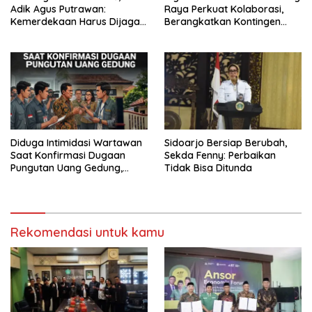
Adik Agus Putrawan:
Raya Perkuat Kolaborasi,
Kemerdekaan Harus Dijaga
Berangkatkan Kontingen
dengan Integritas dan
Menuju Seleksi Atlet
Perang Melawan Narkoba
PORPAMNAS IX 2026
Diduga Intimidasi Wartawan
Sidoarjo Bersiap Berubah,
Saat Konfirmasi Dugaan
Sekda Fenny: Perbaikan
Pungutan Uang Gedung,
Tidak Bisa Ditunda
Anggota Komite SMAN 1
Tumpang ,Ketua DPD IWOI
Buka suara
Rekomendasi untuk kamu