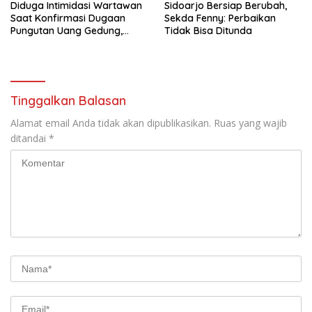
Diduga Intimidasi Wartawan
Sidoarjo Bersiap Berubah,
Saat Konfirmasi Dugaan
Sekda Fenny: Perbaikan
Pungutan Uang Gedung,
Tidak Bisa Ditunda
Anggota Komite SMAN 1
Tumpang ,Ketua DPD IWOI
Buka suara
Tinggalkan Balasan
Alamat email Anda tidak akan dipublikasikan.
Ruas yang wajib
ditandai
*