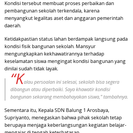
Kondisi tersebut membuat proses perbaikan dan
pembangunan sekolah terkendala, karena
menyangkut legalitas aset dan anggaran pemerintah
daerah.
Ketidakpastian status lahan berdampak langsung pada
kondisi fisik bangunan sekolah. Mansyur
mengungkapkan kekhawatirannya terhadap
keselamatan siswa mengingat kondisi bangunan yang
dinilai sudah tidak layak.
“K
alau persoalan ini selesai, sekolah bisa segera
dibangun atau diperbaiki. Saya khawatir kondisi
bangunan sekarang membahayakan siswa,” tambahnya.
Sementara itu, Kepala SDN Balung 1 Arosbaya,
Supriyanto, menegaskan bahwa pihak sekolah tetap
berupaya menjaga keberlangsungan kegiatan belajar-
mengajar di tengah keterbatasan.