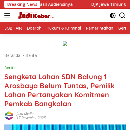
Langsung
nsinya
Breaking News
DJP Jawa Timur Gandeng GP Ansor Tingkatkan 
ke
konten
JOB FAIR
Daerah
Hukum & Kriminal
Pemerintahan
Berit
Beranda
Berita
Berita
Sengketa Lahan SDN Balung 1
Arosbaya Belum Tuntas, Pemilik
Lahan Pertanyakan Komitmen
Pemkab Bangkalan
Jaka Media
17 Desember 2025