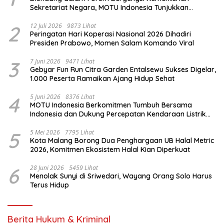
Sekretariat Negara, MOTU Indonesia Tunjukkan
Komitmen untuk Indonesia
2
12 Juli 2026
9873 Lihat
Peringatan Hari Koperasi Nasional 2026 Dihadiri
Presiden Prabowo, Momen Salam Komando Viral
3
7 Juni 2026
9471 Lihat
Gebyar Fun Run Citra Garden Entalsewu Sukses Digelar,
1.000 Peserta Ramaikan Ajang Hidup Sehat
4
5 Juni 2026
8376 Lihat
MOTU Indonesia Berkomitmen Tumbuh Bersama
Indonesia dan Dukung Percepatan Kendaraan Listrik
Nasional
5
5 Mei 2026
7795 Lihat
Kota Malang Borong Dua Penghargaan UB Halal Metric
2026, Komitmen Ekosistem Halal Kian Diperkuat
6
28 Juni 2026
5459 Lihat
Menolak Sunyi di Sriwedari, Wayang Orang Solo Harus
Terus Hidup
Berita Hukum & Kriminal