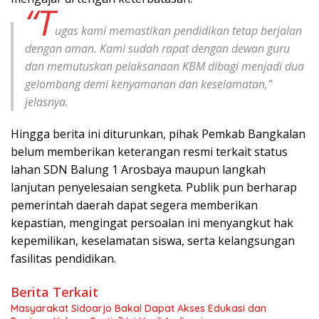
“T
ugas kami memastikan pendidikan tetap berjalan
dengan aman. Kami sudah rapat dengan dewan guru
dan memutuskan pelaksanaan KBM dibagi menjadi dua
gelombang demi kenyamanan dan keselamatan,”
jelasnya.
Hingga berita ini diturunkan, pihak Pemkab Bangkalan
belum memberikan keterangan resmi terkait status
lahan SDN Balung 1 Arosbaya maupun langkah
lanjutan penyelesaian sengketa. Publik pun berharap
pemerintah daerah dapat segera memberikan
kepastian, mengingat persoalan ini menyangkut hak
kepemilikan, keselamatan siswa, serta kelangsungan
fasilitas pendidikan.
Berita Terkait
Masyarakat Sidoarjo Bakal Dapat Akses Edukasi dan