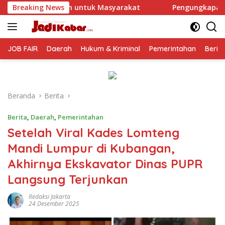
Langsung
arakat
Breaking News
Pengungkapan 17 Kasus, Polres Malang Ringkus
ke
konten
JOB FAIR
Daerah
Hukum & Kriminal
Pemerintahan
Berit
Beranda
Berita
Berita
,
Daerah
,
Pemerintahan
Setelah Viral Kades Lomteng
Mandi Lumpur di Kubangan,
Akhirnya Ekskavator Dinas PUPR
Langsung Terjunkan
Redaksi Jakarta
24 Desember 2025