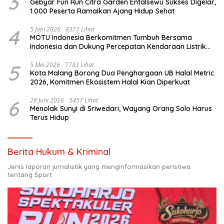
3
Gebyar Fun Run Citra Garden Entalsewu Sukses Digelar,
1.000 Peserta Ramaikan Ajang Hidup Sehat
4
5 Juni 2026
8371 Lihat
MOTU Indonesia Berkomitmen Tumbuh Bersama
Indonesia dan Dukung Percepatan Kendaraan Listrik
Nasional
5
5 Mei 2026
7783 Lihat
Kota Malang Borong Dua Penghargaan UB Halal Metric
2026, Komitmen Ekosistem Halal Kian Diperkuat
6
28 Juni 2026
5457 Lihat
Menolak Sunyi di Sriwedari, Wayang Orang Solo Harus
Terus Hidup
Berita Hukum & Kriminal
Jenis laporan jurnalistik yang menginformasikan peristiwa
tentang Sport