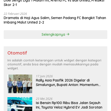
Duel Sengit Liga 1 Malam Ini, Arema FC vs Bali United, Prediksi
Skor 2-1
22 Februari 2026
Dramatis di Haji Agus Salim, Semen Padang FC Bangkit Tahan
Imbang Malut United 2-2
Selengkapnya
Otomotif
Ini adalah contoh keterangan untuk widget dengan kategori
otomotif, anda bisa dengan mudah memasukkannya pada
widget.
17 Juni 2026
Rally Asia Pasifik 2026 Digelar di
Simalungun, Bupati Anton: Momentum
Emas Dongkrak Pariwisata dan
Ekonomi Daerah
23 Mei 2026
Isi Bensin Rp100 Ribu Bisa Jalan Sejauh
Ini, Toyota Veloz Hybrid EV Jadi Sorotan