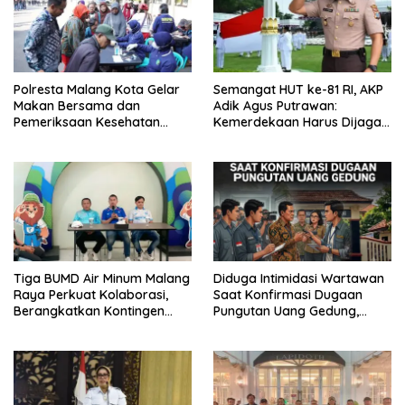
Polresta Malang Kota Gelar
Semangat HUT ke-81 RI, AKP
Makan Bersama dan
Adik Agus Putrawan:
Pemeriksaan Kesehatan
Kemerdekaan Harus Dijaga
Gratis, Perkuat Pelayanan
dengan Integritas dan
untuk Masyarakat
Perang Melawan Narkoba
Tiga BUMD Air Minum Malang
Diduga Intimidasi Wartawan
Raya Perkuat Kolaborasi,
Saat Konfirmasi Dugaan
Berangkatkan Kontingen
Pungutan Uang Gedung,
Menuju Seleksi Atlet
Anggota Komite SMAN 1
PORPAMNAS IX 2026
Tumpang ,Ketua DPD IWOI
Buka suara