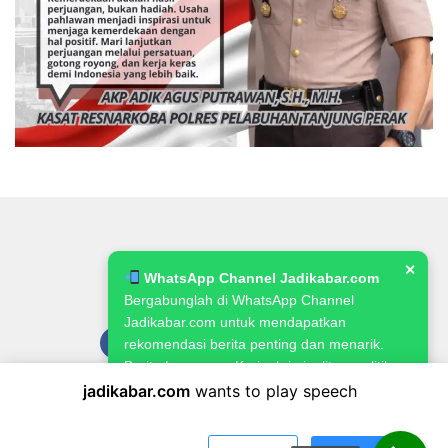
✕
WhatsApp Channel Jadikabar.com
Bergabunglah di WhatsApp Channel
Jadikabar.com untuk mendapatkan
rekomendasi berita penting dan menarik.
Berita Lowongan Kerja, kriminalitas, politik,
pemerintahan, pertanian & ketahanan
jadikabar.com
wants to play speech
Pedoman Media Siber
Kode Etik Jurnalistik
Redaksi
pangan.
Kebijakan Publikasi