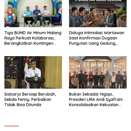
Tiga BUMD Air Minum Malang
Diduga Intimidasi Wartawan
Raya Perkuat Kolaborasi,
Saat Konfirmasi Dugaan
Berangkatkan Kontingen
Pungutan Uang Gedung,
Menuju Seleksi Atlet
Anggota Komite SMAN 1
PORPAMNAS IX 2026
Tumpang ,Ketua DPD IWOI
Buka suara
Sidoarjo Bersiap Berubah,
Bukan Sekadar Ngopi,
Sekda Fenny: Perbaikan
Presiden LIRA Andi Syafrani
Tidak Bisa Ditunda
Konsolidasikan Kekuatan
Organisasi di Malang