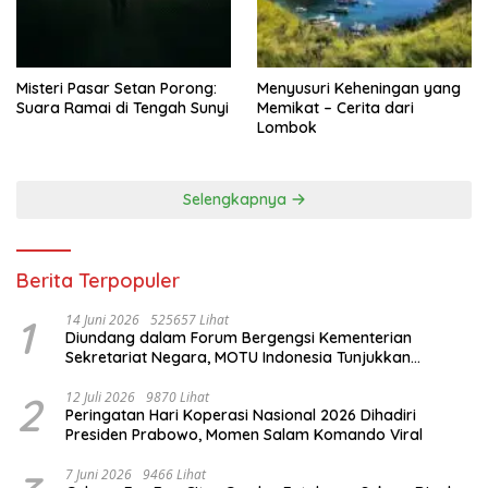
Misteri Pasar Setan Porong:
Menyusuri Keheningan yang
Suara Ramai di Tengah Sunyi
Memikat – Cerita dari
Lombok
Selengkapnya
Berita Terpopuler
1
14 Juni 2026
525657 Lihat
Diundang dalam Forum Bergengsi Kementerian
Sekretariat Negara, MOTU Indonesia Tunjukkan
Komitmen untuk Indonesia
2
12 Juli 2026
9870 Lihat
Peringatan Hari Koperasi Nasional 2026 Dihadiri
Presiden Prabowo, Momen Salam Komando Viral
7 Juni 2026
9466 Lihat