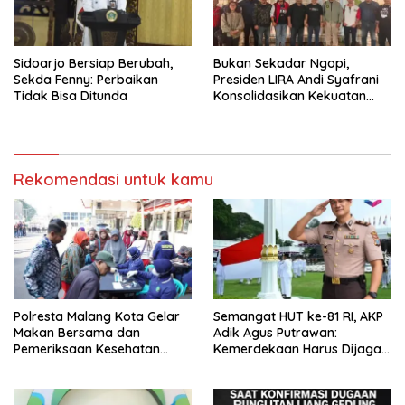
Sidoarjo Bersiap Berubah,
Bukan Sekadar Ngopi,
Sekda Fenny: Perbaikan
Presiden LIRA Andi Syafrani
Tidak Bisa Ditunda
Konsolidasikan Kekuatan
Organisasi di Malang
Rekomendasi untuk kamu
Polresta Malang Kota Gelar
Semangat HUT ke-81 RI, AKP
Makan Bersama dan
Adik Agus Putrawan:
Pemeriksaan Kesehatan
Kemerdekaan Harus Dijaga
Gratis, Perkuat Pelayanan
dengan Integritas dan
untuk Masyarakat
Perang Melawan Narkoba