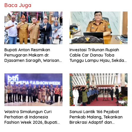
Baca Juga
Bupati Anton Resmikan
Investasi Triliunan Rupiah
Pemugaran Makam dr.
Cable Car Danau Toba
Djasamen Saragih, Warisan
Tunggu Lampu Hijau, Sekda
Dokter Pertama Simalungun
Simalungun: Kami Dukung,
Diabadikan untuk Generasi
Tapi Harus Taat Aturan
Mendatang
Wastra Simalungun Curi
Sanusi Lantik 166 Pejabat
Perhatian di Indonesia
Pemkab Malang, Tekankan
Fashion Week 2026, Bupati
Birokrasi Adaptif dan
Anton: Budaya Harus Jadi
Berorientasi Pelayanan