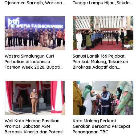
Djasamen Saragih, Warisan
Tunggu Lampu Hijau, Sekda
Dokter Pertama Simalungun
Simalungun: Kami Dukung,
Diabadikan untuk Generasi
Tapi Harus Taat Aturan
Mendatang
Wastra Simalungun Curi
Sanusi Lantik 166 Pejabat
Perhatian di Indonesia
Pemkab Malang, Tekankan
Fashion Week 2026, Bupati
Birokrasi Adaptif dan
Anton: Budaya Harus Jadi
Berorientasi Pelayanan
Kekuatan Ekonomi
Wali Kota Malang Pastikan
Kota Malang Perkuat
Promosi Jabatan ASN
Gerakan Bersama Percepat
Berbasis Kinerja dan Potensi
Penanganan TBC