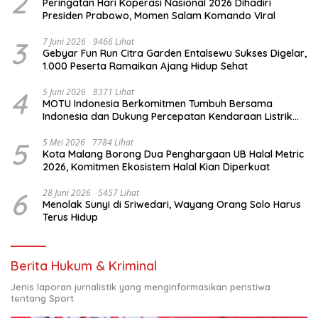
2
Peringatan Hari Koperasi Nasional 2026 Dihadiri
Presiden Prabowo, Momen Salam Komando Viral
3
7 Juni 2026
9466 Lihat
Gebyar Fun Run Citra Garden Entalsewu Sukses Digelar,
1.000 Peserta Ramaikan Ajang Hidup Sehat
4
5 Juni 2026
8371 Lihat
MOTU Indonesia Berkomitmen Tumbuh Bersama
Indonesia dan Dukung Percepatan Kendaraan Listrik
Nasional
5
5 Mei 2026
7784 Lihat
Kota Malang Borong Dua Penghargaan UB Halal Metric
2026, Komitmen Ekosistem Halal Kian Diperkuat
6
28 Juni 2026
5457 Lihat
Menolak Sunyi di Sriwedari, Wayang Orang Solo Harus
Terus Hidup
Berita Hukum & Kriminal
Jenis laporan jurnalistik yang menginformasikan peristiwa
tentang Sport