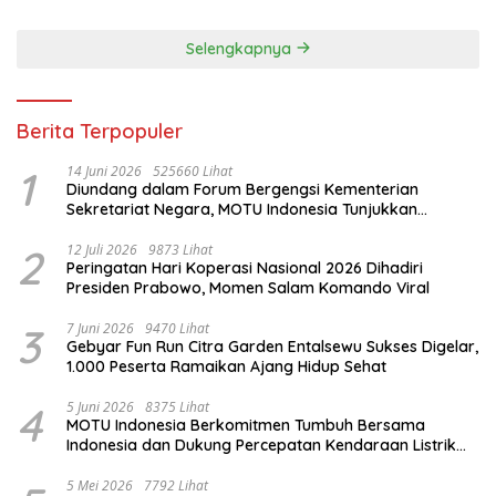
Selengkapnya
Berita Terpopuler
1
14 Juni 2026
525660 Lihat
Diundang dalam Forum Bergengsi Kementerian
Sekretariat Negara, MOTU Indonesia Tunjukkan
Komitmen untuk Indonesia
2
12 Juli 2026
9873 Lihat
Peringatan Hari Koperasi Nasional 2026 Dihadiri
Presiden Prabowo, Momen Salam Komando Viral
3
7 Juni 2026
9470 Lihat
Gebyar Fun Run Citra Garden Entalsewu Sukses Digelar,
1.000 Peserta Ramaikan Ajang Hidup Sehat
4
5 Juni 2026
8375 Lihat
MOTU Indonesia Berkomitmen Tumbuh Bersama
Indonesia dan Dukung Percepatan Kendaraan Listrik
Nasional
5 Mei 2026
7792 Lihat