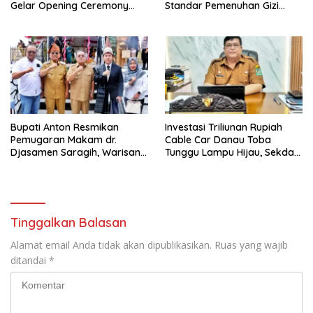
Gelar Opening Ceremony
Standar Pemenuhan Gizi
Olimpiade Agustusan 2026
hingga Pengelolaan Limbah
Berjalan Optimal
Bupati Anton Resmikan
Investasi Triliunan Rupiah
Pemugaran Makam dr.
Cable Car Danau Toba
Djasamen Saragih, Warisan
Tunggu Lampu Hijau, Sekda
Dokter Pertama Simalungun
Simalungun: Kami Dukung,
Diabadikan untuk Generasi
Tapi Harus Taat Aturan
Mendatang
Tinggalkan Balasan
Alamat email Anda tidak akan dipublikasikan.
Ruas yang wajib
ditandai
*