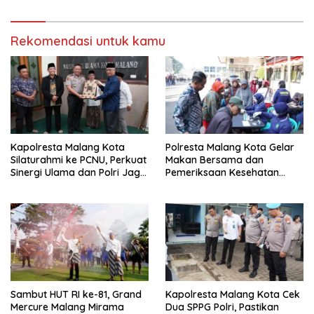
Diabadikan untuk Generasi
Tapi Harus Taat Aturan
Mendatang
Rekomendasi untuk kamu
Kapolresta Malang Kota
Polresta Malang Kota Gelar
Silaturahmi ke PCNU, Perkuat
Makan Bersama dan
Sinergi Ulama dan Polri Jaga
Pemeriksaan Kesehatan
Kamtibmas Khususnya
Gratis, Perkuat Pelayanan
Persoalan Sosial
untuk Masyarakat
Sambut HUT RI ke-81, Grand
Kapolresta Malang Kota Cek
Mercure Malang Mirama
Dua SPPG Polri, Pastikan