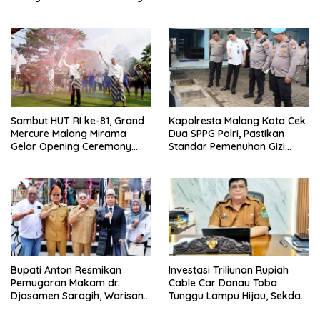
Kamtibmas Khususnya
Gratis, Perkuat Pelayanan
Persoalan Sosial
untuk Masyarakat
Sambut HUT RI ke-81, Grand
Kapolresta Malang Kota Cek
Mercure Malang Mirama
Dua SPPG Polri, Pastikan
Gelar Opening Ceremony
Standar Pemenuhan Gizi
Olimpiade Agustusan 2026
hingga Pengelolaan Limbah
Berjalan Optimal
Bupati Anton Resmikan
Investasi Triliunan Rupiah
Pemugaran Makam dr.
Cable Car Danau Toba
Djasamen Saragih, Warisan
Tunggu Lampu Hijau, Sekda
Dokter Pertama Simalungun
Simalungun: Kami Dukung,