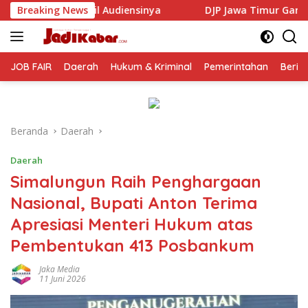
Langsung
nya
Breaking News
DJP Jawa Timur Gandeng GP Ansor Tingkatkan Lit
ke
konten
JOB FAIR
Daerah
Hukum & Kriminal
Pemerintahan
Berit
Beranda
Daerah
Daerah
Simalungun Raih Penghargaan
Nasional, Bupati Anton Terima
Apresiasi Menteri Hukum atas
Pembentukan 413 Posbankum
Jaka Media
11 Juni 2026