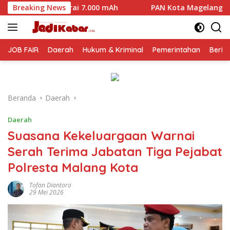
Langsung
.000 mAh
Breaking News
PAN Kota Magelang Mulai Panaskan Mesin Polit
ke
konten
JOB FAIR
Daerah
Hukum & Kriminal
Pemerintahan
Berit
Beranda
Daerah
Daerah
Suasana Kekeluargaan Warnai
Serah Terima Jabatan Tiga Pejabat
Polresta Malang Kota
Tofan Diantoro
29 Mei 2026