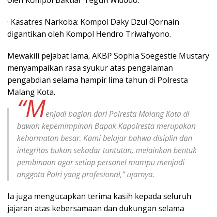
· Kasatres Narkoba: Kompol Daky Dzul Qornain
digantikan oleh Kompol Hendro Triwahyono.
Mewakili pejabat lama, AKBP Sophia Soegestie Mustary
menyampaikan rasa syukur atas pengalaman
pengabdian selama hampir lima tahun di Polresta
Malang Kota.
“M
enjadi bagian dari Polresta Malang Kota di
bawah kepemimpinan Bapak Kapolresta merupakan
kehormatan besar. Kami belajar bahwa disiplin dan
integritas bukan sekadar tuntutan, melainkan bentuk
pembinaan agar setiap personel mampu menjadi
anggota Polri yang profesional,” ujarnya.
Ia juga mengucapkan terima kasih kepada seluruh
jajaran atas kebersamaan dan dukungan selama