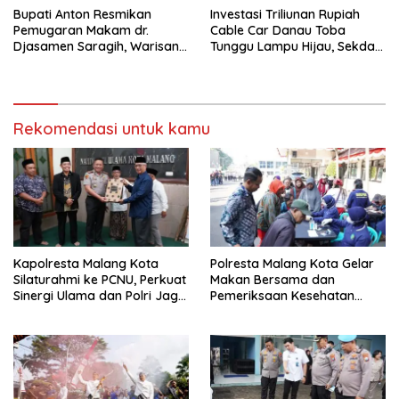
Bupati Anton Resmikan
Investasi Triliunan Rupiah
Pemugaran Makam dr.
Cable Car Danau Toba
Djasamen Saragih, Warisan
Tunggu Lampu Hijau, Sekda
Dokter Pertama Simalungun
Simalungun: Kami Dukung,
Diabadikan untuk Generasi
Tapi Harus Taat Aturan
Mendatang
Rekomendasi untuk kamu
Kapolresta Malang Kota
Polresta Malang Kota Gelar
Silaturahmi ke PCNU, Perkuat
Makan Bersama dan
Sinergi Ulama dan Polri Jaga
Pemeriksaan Kesehatan
Kamtibmas Khususnya
Gratis, Perkuat Pelayanan
Persoalan Sosial
untuk Masyarakat