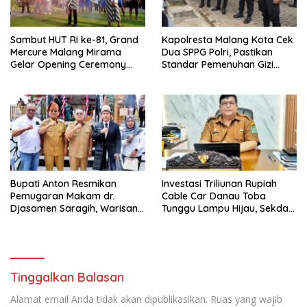
Sambut HUT RI ke-81, Grand
Kapolresta Malang Kota Cek
Mercure Malang Mirama
Dua SPPG Polri, Pastikan
Gelar Opening Ceremony
Standar Pemenuhan Gizi
Olimpiade Agustusan 2026
hingga Pengelolaan Limbah
Berjalan Optimal
Bupati Anton Resmikan
Investasi Triliunan Rupiah
Pemugaran Makam dr.
Cable Car Danau Toba
Djasamen Saragih, Warisan
Tunggu Lampu Hijau, Sekda
Dokter Pertama Simalungun
Simalungun: Kami Dukung,
Diabadikan untuk Generasi
Tapi Harus Taat Aturan
Mendatang
Tinggalkan Balasan
Alamat email Anda tidak akan dipublikasikan.
Ruas yang wajib