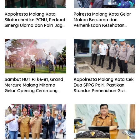
Kapolresta Malang Kota
Polresta Malang Kota Gelar
Silaturahmi ke PCNU, Perkuat
Makan Bersama dan
Sinergi Ulama dan Polri Jaga
Pemeriksaan Kesehatan
Kamtibmas Khususnya
Gratis, Perkuat Pelayanan
Persoalan Sosial
untuk Masyarakat
Sambut HUT RI ke-81, Grand
Kapolresta Malang Kota Cek
Mercure Malang Mirama
Dua SPPG Polri, Pastikan
Gelar Opening Ceremony
Standar Pemenuhan Gizi
Olimpiade Agustusan 2026
hingga Pengelolaan Limbah
Berjalan Optimal