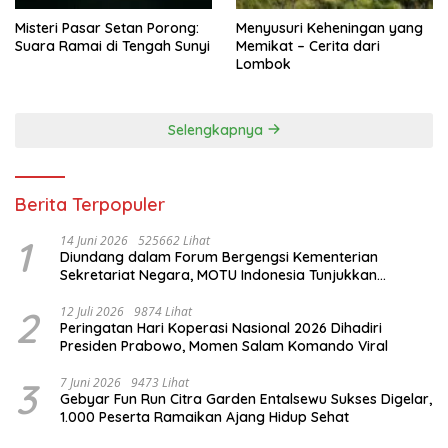
Misteri Pasar Setan Porong:
Menyusuri Keheningan yang
Suara Ramai di Tengah Sunyi
Memikat – Cerita dari
Lombok
Selengkapnya
Berita Terpopuler
1
14 Juni 2026
525662 Lihat
Diundang dalam Forum Bergengsi Kementerian
Sekretariat Negara, MOTU Indonesia Tunjukkan
Komitmen untuk Indonesia
2
12 Juli 2026
9874 Lihat
Peringatan Hari Koperasi Nasional 2026 Dihadiri
Presiden Prabowo, Momen Salam Komando Viral
3
7 Juni 2026
9473 Lihat
Gebyar Fun Run Citra Garden Entalsewu Sukses Digelar,
1.000 Peserta Ramaikan Ajang Hidup Sehat