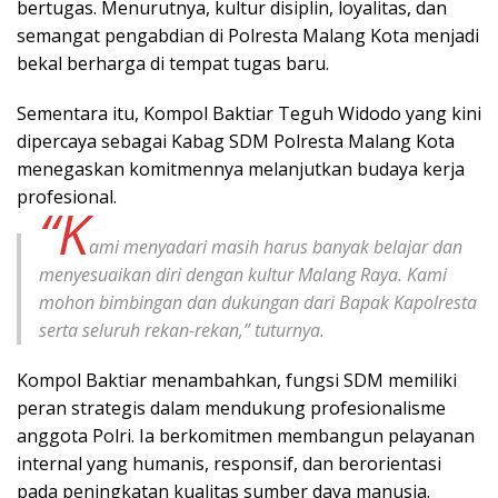
bertugas. Menurutnya, kultur disiplin, loyalitas, dan
semangat pengabdian di Polresta Malang Kota menjadi
bekal berharga di tempat tugas baru.
Sementara itu, Kompol Baktiar Teguh Widodo yang kini
dipercaya sebagai Kabag SDM Polresta Malang Kota
menegaskan komitmennya melanjutkan budaya kerja
profesional.
“K
ami menyadari masih harus banyak belajar dan
menyesuaikan diri dengan kultur Malang Raya. Kami
mohon bimbingan dan dukungan dari Bapak Kapolresta
serta seluruh rekan-rekan,” tuturnya.
Kompol Baktiar menambahkan, fungsi SDM memiliki
peran strategis dalam mendukung profesionalisme
anggota Polri. Ia berkomitmen membangun pelayanan
internal yang humanis, responsif, dan berorientasi
pada peningkatan kualitas sumber daya manusia.