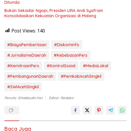
Ditunda
Bukan Sekadar Ngopi, Presiden LIRA Andi Syafrani
Konsolidasikan Kekuatan Organisasi di Malang
Post Views:
140
#BiayaPemberitaan
#Diskominfo
#JurnalismeDaerah
#KebebasanPers
#KemitraanPers
#KontrolSosial
#MediaLokal
#PembangunanDaerah
#PemkabAcehSingkil
#SWIAcehSingkil
Penulis: Sihabbudin.Nst
Editor: Redaksi
Baca Juga