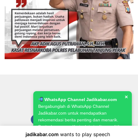
✕
WhatsApp Channel Jadikabar.com
Bergabunglah di WhatsApp Channel
Jadikabar.com untuk mendapatkan
rekomendasi berita penting dan menarik.
Berita Lowongan Kerja, kriminalitas, politik,
pemerintahan, pertanian & ketahanan
jadikabar.com
wants to play speech
Pedoman Media Siber
Kode Etik Jurnalistik
Redaksi