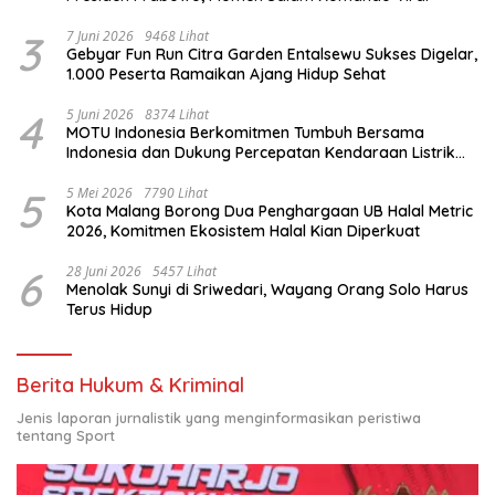
3
7 Juni 2026
9468 Lihat
Gebyar Fun Run Citra Garden Entalsewu Sukses Digelar,
1.000 Peserta Ramaikan Ajang Hidup Sehat
4
5 Juni 2026
8374 Lihat
MOTU Indonesia Berkomitmen Tumbuh Bersama
Indonesia dan Dukung Percepatan Kendaraan Listrik
Nasional
5
5 Mei 2026
7790 Lihat
Kota Malang Borong Dua Penghargaan UB Halal Metric
2026, Komitmen Ekosistem Halal Kian Diperkuat
6
28 Juni 2026
5457 Lihat
Menolak Sunyi di Sriwedari, Wayang Orang Solo Harus
Terus Hidup
Berita Hukum & Kriminal
Jenis laporan jurnalistik yang menginformasikan peristiwa
tentang Sport