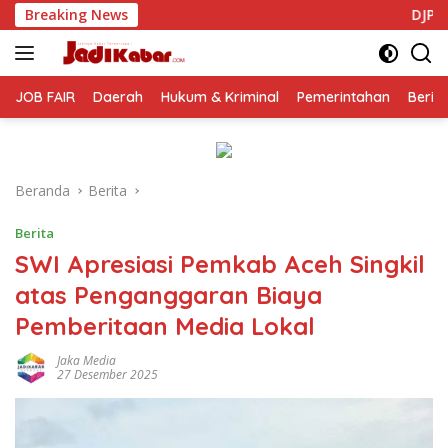
Langsung
Breaking News
DJP Jawa Timur Gandeng GP Ansor Ti
ke
konten
JOB FAIR
Daerah
Hukum & Kriminal
Pemerintahan
Berit
Beranda
Berita
Berita
SWI Apresiasi Pemkab Aceh Singkil
atas Penganggaran Biaya
Pemberitaan Media Lokal
Jaka Media
27 Desember 2025