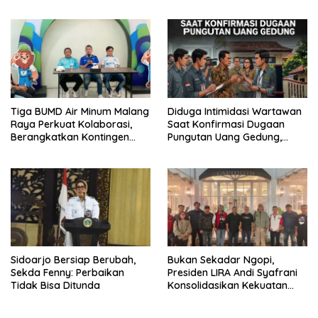
dengan Integritas dan
Perang Melawan Narkoba
Tiga BUMD Air Minum Malang
Diduga Intimidasi Wartawan
Raya Perkuat Kolaborasi,
Saat Konfirmasi Dugaan
Berangkatkan Kontingen
Pungutan Uang Gedung,
Menuju Seleksi Atlet
Anggota Komite SMAN 1
PORPAMNAS IX 2026
Tumpang ,Ketua DPD IWOI
Buka suara
Sidoarjo Bersiap Berubah,
Bukan Sekadar Ngopi,
Sekda Fenny: Perbaikan
Presiden LIRA Andi Syafrani
Tidak Bisa Ditunda
Konsolidasikan Kekuatan
Organisasi di Malang