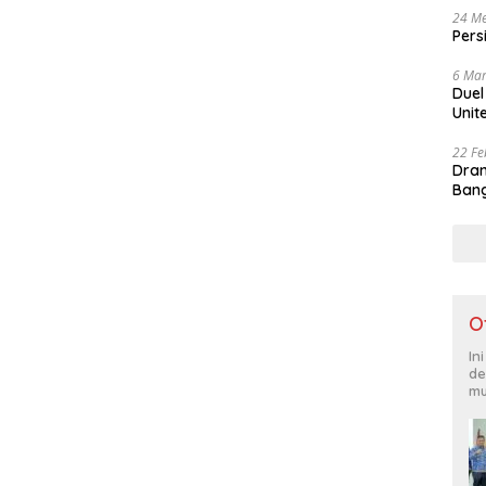
24 Me
Pers
6 Mar
Duel
Unit
22 Fe
Dram
Bang
O
In
de
mu