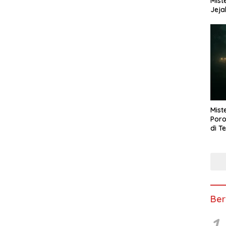
Mist
Jeja
Mist
Poro
di T
Ber
1