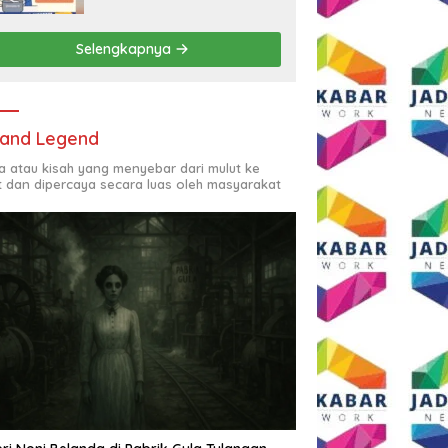
Rp2,5 Juta per Bulan
Selengkapnya
and Legend
ta atau kisah yang menyebar dari mulut ke
t dan dipercaya secara luas oleh masyarakat