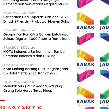
Kementerian Sekretariat Negara, MOTU
Indonesia Tunjukkan Komitmen untuk
Indonesia
12 Juli 2026
9870 Lihat
Peringatan Hari Koperasi Nasional 2026
Dihadiri Presiden Prabowo, Momen Salam
Komando Viral
7 Juni 2026
9464 Lihat
Gebyar Fun Run Citra Garden Entalsewu
Sukses Digelar, 1.000 Peserta Ramaikan
Ajang Hidup Sehat
5 Juni 2026
8370 Lihat
MOTU Indonesia Berkomitmen Tumbuh
Bersama Indonesia dan Dukung
Percepatan Kendaraan Listrik Nasional
5 Mei 2026
7781 Lihat
Kota Malang Borong Dua Penghargaan
UB Halal Metric 2026, Komitmen
Ekosistem Halal Kian Diperkuat
28 Juni 2026
5457 Lihat
Menolak Sunyi di Sriwedari, Wayang
Orang Solo Harus Terus Hidup
ita Hukum & Kriminal