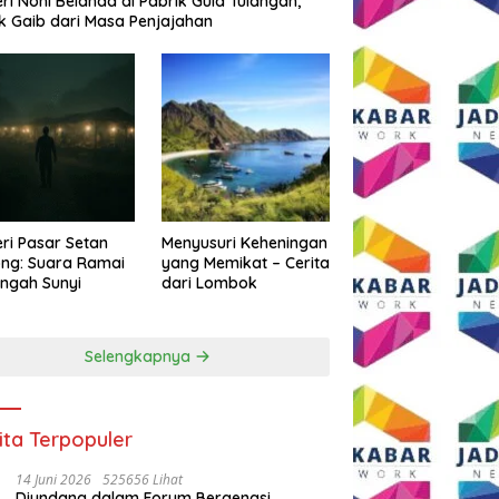
eri Noni Belanda di Pabrik Gula Tulangan,
k Gaib dari Masa Penjajahan
eri Pasar Setan
Menyusuri Keheningan
ng: Suara Ramai
yang Memikat – Cerita
engah Sunyi
dari Lombok
Selengkapnya
ita Terpopuler
14 Juni 2026
525656 Lihat
Diundang dalam Forum Bergengsi