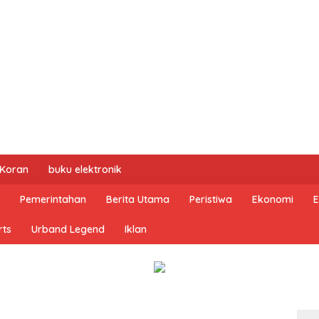
 Koran
buku elektronik
Pemerintahan
Berita Utama
Peristiwa
Ekonomi
E
rts
Urband Legend
Iklan