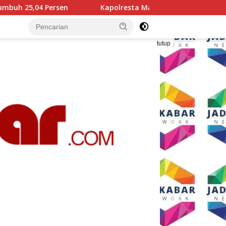
apolresta Malang Kota Cek Dua SPPG Polri, Pastikan Standar P
tutup