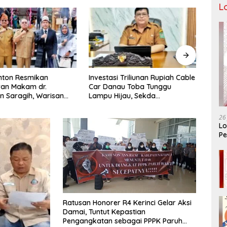
L
nton Resmikan
Investasi Triliunan Rupiah Cable
Pinja
an Makam dr.
Car Danau Toba Tunggu
Maka
 Saragih, Warisan
Lampu Hijau, Sekda
Mala
Pertama Simalungun
Simalungun: Kami Dukung, Tapi
an untuk Generasi
Harus Taat Aturan
26
ng
Lo
Pe
Ar
Ratusan Honorer R4 Kerinci Gelar Aksi
Damai, Tuntut Kepastian
Pengangkatan sebagai PPPK Paruh