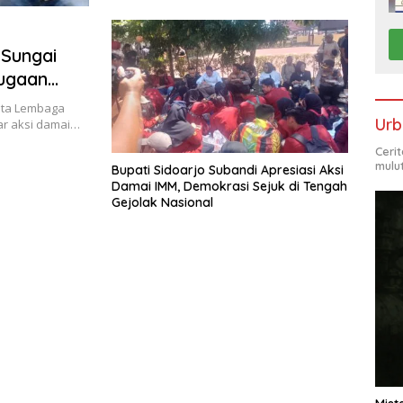
Waktu
 Sungai
Dugaan
ota Lembaga
Urb
ar aksi damai…
Ceri
mulu
Bupati Sidoarjo Subandi Apresiasi Aksi
Damai IMM, Demokrasi Sejuk di Tengah
Gejolak Nasional