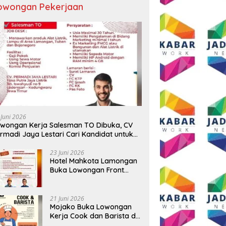
owongan Pekerjaan
m Motor Alasan Beli
Sabu dan Ganja Ratusan Gram
P
nan, Pemuda di Tajinan
Disita, Polisi Ringkus Pemuda di
T
ng Malah Bawa Kabur
Kepanjen Malang
T
 Juni 2026
wongan Kerja Salesman TO Dibuka, CV
rmadi Jaya Lestari Cari Kandidat untuk
ea Lamongan, Tuban, dan Bojonegoro
23 Juni 2026
Hotel Mahkota Lamongan
Buka Lowongan Front
Office dan Maintenance
Engineering, Simak
Syaratnya
21 Juni 2026
Mojako Buka Lowongan
Kerja Cook dan Barista di
Surabaya, Gaji Hingga