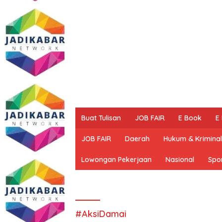
Buat Tulisan
JOB FAIR
E Book
E
JOB FAIR
Daerah
Hukum & Kriminal
Lowongan Pekerjaan
Nasional
Spo
#AksiDamai