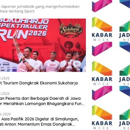
s laporan jurnalistik yang menginformasikan
stiwa tentang Sport
li 2026
t Tourism Dongkrak Ekonomi Sukoharjo
li 2026
an Peserta dari Berbagai Daerah di Jawa
ur Meriahkan Lamongan Bhayangkara Fun
 2026
ni 2026
y Asia Pasifik 2026 Digelar di Simalungun,
ati Anton: Momentum Emas Dongkrak
wisata dan Ekonomi Daerah