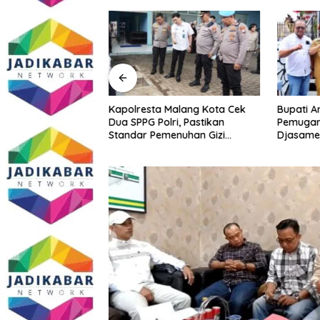
 Beberkan Kinerja
Kapolresta Malang Kota Cek
Bupati A
 Penerimaan
Dua SPPG Polri, Pastikan
Pemugar
08 Triliun dan
Standar Pemenuhan Gizi
Djasamen
4 Persen
hingga Pengelolaan Limbah
Dokter 
Berjalan Optimal
Diabadik
Mendata