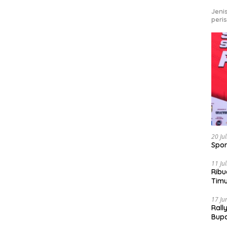
Jeni
peri
20 Ju
Spor
11 Ju
Ribu
Tim
Bike
17 Ju
Rall
Bup
Pari