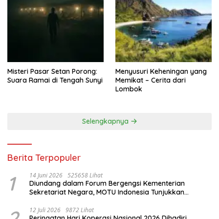
Misteri Pasar Setan Porong:
Menyusuri Keheningan yang
Suara Ramai di Tengah Sunyi
Memikat – Cerita dari
Lombok
Selengkapnya
Berita Terpopuler
1
14 Juni 2026
525658 Lihat
Diundang dalam Forum Bergengsi Kementerian
Sekretariat Negara, MOTU Indonesia Tunjukkan
Komitmen untuk Indonesia
2
12 Juli 2026
9872 Lihat
Peringatan Hari Koperasi Nasional 2026 Dihadiri