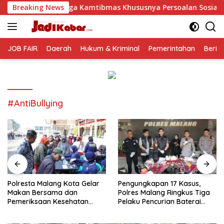
Langsung
Kamtibmas Khususnya Persoalan Sosial
Breaking News
Polresta Malang
ke
konten
JOB FAIR
Daerah
Hukum & Kriminal
Pemerintahan
Berit
#AntiBullying
Polresta Malang Kota Gelar
Pengungkapan 17 Kasus,
Makan Bersama dan
Polres Malang Ringkus Tiga
Pemeriksaan Kesehatan
Pelaku Pencurian Baterai
Gratis, Perkuat Pelayanan
Tower Telekomunikasi
untuk Masyarakat