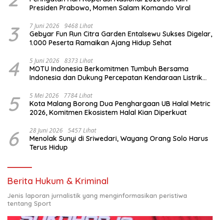
Presiden Prabowo, Momen Salam Komando Viral
3
7 Juni 2026
9468 Lihat
Gebyar Fun Run Citra Garden Entalsewu Sukses Digelar,
1.000 Peserta Ramaikan Ajang Hidup Sehat
4
5 Juni 2026
8373 Lihat
MOTU Indonesia Berkomitmen Tumbuh Bersama
Indonesia dan Dukung Percepatan Kendaraan Listrik
Nasional
5
5 Mei 2026
7784 Lihat
Kota Malang Borong Dua Penghargaan UB Halal Metric
2026, Komitmen Ekosistem Halal Kian Diperkuat
6
28 Juni 2026
5457 Lihat
Menolak Sunyi di Sriwedari, Wayang Orang Solo Harus
Terus Hidup
Berita Hukum & Kriminal
Jenis laporan jurnalistik yang menginformasikan peristiwa
tentang Sport