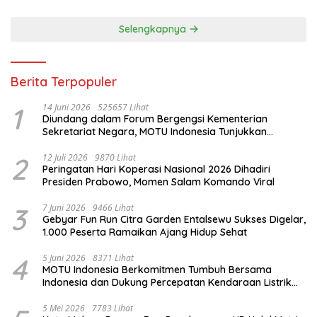
Selengkapnya
Berita Terpopuler
1
14 Juni 2026
525657 Lihat
Diundang dalam Forum Bergengsi Kementerian
Sekretariat Negara, MOTU Indonesia Tunjukkan
Komitmen untuk Indonesia
2
12 Juli 2026
9870 Lihat
Peringatan Hari Koperasi Nasional 2026 Dihadiri
Presiden Prabowo, Momen Salam Komando Viral
3
7 Juni 2026
9466 Lihat
Gebyar Fun Run Citra Garden Entalsewu Sukses Digelar,
1.000 Peserta Ramaikan Ajang Hidup Sehat
4
5 Juni 2026
8371 Lihat
MOTU Indonesia Berkomitmen Tumbuh Bersama
Indonesia dan Dukung Percepatan Kendaraan Listrik
Nasional
5 Mei 2026
7783 Lihat