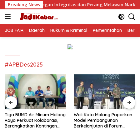
Langsung
n Integritas dan Perang Melawan Narkoba
Breaking News
Tiga BUMD A
ke
konten
JOB FAIR
Daerah
Hukum & Kriminal
Pemerintahan
Berit
#APBDes2025
Tiga BUMD Air Minum Malang
Wali Kota Malang Paparkan
Raya Perkuat Kolaborasi,
Model Pembangunan
Berangkatkan Kontingen
Berkelanjutan di Forum
Menuju Seleksi Atlet
Nasional Bangun Bangsa
PORPAMNAS IX 2026
Conference 2026