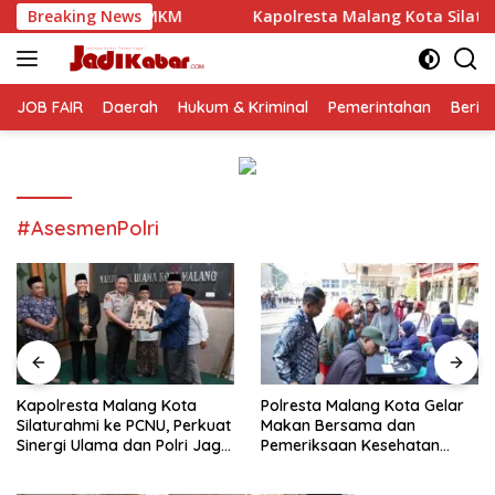
Langsung
n UMKM
Breaking News
Kapolresta Malang Kota Silaturahmi ke PCNU, Pe
ke
konten
JOB FAIR
Daerah
Hukum & Kriminal
Pemerintahan
Berit
#AsesmenPolri
Kapolresta Malang Kota
Polresta Malang Kota Gelar
Silaturahmi ke PCNU, Perkuat
Makan Bersama dan
Sinergi Ulama dan Polri Jaga
Pemeriksaan Kesehatan
Kamtibmas Khususnya
Gratis, Perkuat Pelayanan
Persoalan Sosial
untuk Masyarakat