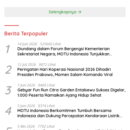
Selengkapnya
Berita Terpopuler
1
14 Juni 2026
525660 Lihat
Diundang dalam Forum Bergengsi Kementerian
Sekretariat Negara, MOTU Indonesia Tunjukkan
Komitmen untuk Indonesia
2
12 Juli 2026
9872 Lihat
Peringatan Hari Koperasi Nasional 2026 Dihadiri
Presiden Prabowo, Momen Salam Komando Viral
3
7 Juni 2026
9469 Lihat
Gebyar Fun Run Citra Garden Entalsewu Sukses Digelar,
1.000 Peserta Ramaikan Ajang Hidup Sehat
4
5 Juni 2026
8374 Lihat
MOTU Indonesia Berkomitmen Tumbuh Bersama
Indonesia dan Dukung Percepatan Kendaraan Listrik
Nasional
5 Mei 2026
7792 Lihat