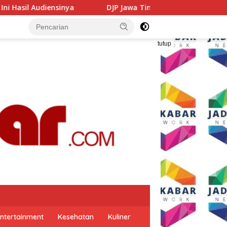
DJP Jawa Timur Gandeng GP Ansor Tingkatkan Literasi Pa
tutup
ntertainment
Kesehatan
Kuliner