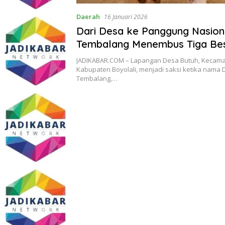
Daerah
16 Januari 2026
Dari Desa ke Panggung Nasion
Tembalang Menembus Tiga Be
Regional II
JADIKABAR.COM – Lapangan Desa Butuh, Kecama
Kabupaten Boyolali, menjadi saksi ketika nama
Tembalang,…