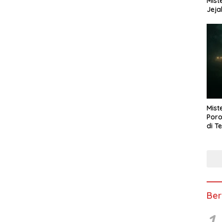
Mist
Jeja
Mist
Poro
di T
Ber
1