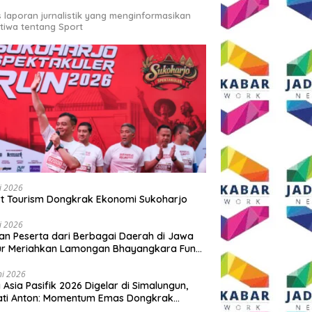
s laporan jurnalistik yang menginformasikan
stiwa tentang Sport
li 2026
t Tourism Dongkrak Ekonomi Sukoharjo
li 2026
an Peserta dari Berbagai Daerah di Jawa
ur Meriahkan Lamongan Bhayangkara Fun
 2026
ni 2026
y Asia Pasifik 2026 Digelar di Simalungun,
ati Anton: Momentum Emas Dongkrak
wisata dan Ekonomi Daerah