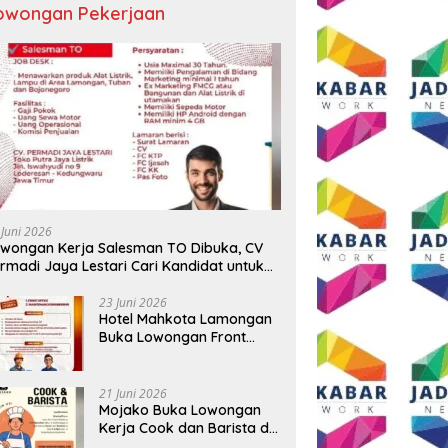
owongan Pekerjaan
ngkapan 17 Kasus, Polres
Semangat HUT ke-81 RI, AKP
T
g Ringkus Tiga Pelaku
Adik Agus Putrawan:
R
rian Baterai Tower
Kemerdekaan Harus Dijaga
B
omunikasi
dengan Integritas dan Perang
Me
Melawan Narkoba
P
 Juni 2026
wongan Kerja Salesman TO Dibuka, CV
rmadi Jaya Lestari Cari Kandidat untuk
ea Lamongan, Tuban, dan Bojonegoro
23 Juni 2026
Hotel Mahkota Lamongan
Buka Lowongan Front
Office dan Maintenance
Engineering, Simak
Syaratnya
21 Juni 2026
Mojako Buka Lowongan
Kerja Cook dan Barista di
Surabaya, Gaji Hingga