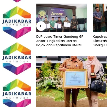
Sidoarjo Bakal
DJP Jawa Timur Gandeng GP
Kapolres
 Edukasi dan
Ansor Tingkatkan Literasi
Silatura
m Gratis? Ini Hasil
Pajak dan Kepatuhan UMKM
Sinergi 
Kamtibm
Persoala