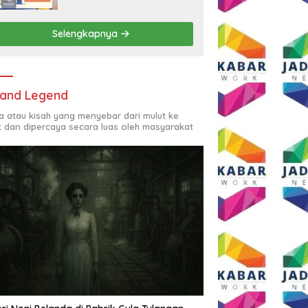
Rp2,5 Juta per Bulan
Selengkapnya
and Legend
ta atau kisah yang menyebar dari mulut ke
t dan dipercaya secara luas oleh masyarakat