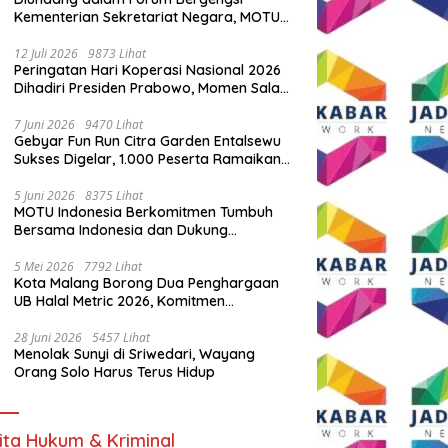
Kementerian Sekretariat Negara, MOTU
Indonesia Tunjukkan Komitmen untuk
Indonesia
12 Juli 2026
9873 Lihat
Peringatan Hari Koperasi Nasional 2026
Dihadiri Presiden Prabowo, Momen Salam
Komando Viral
7 Juni 2026
9470 Lihat
Gebyar Fun Run Citra Garden Entalsewu
Sukses Digelar, 1.000 Peserta Ramaikan
Ajang Hidup Sehat
5 Juni 2026
8375 Lihat
MOTU Indonesia Berkomitmen Tumbuh
Bersama Indonesia dan Dukung
Percepatan Kendaraan Listrik Nasional
5 Mei 2026
7792 Lihat
Kota Malang Borong Dua Penghargaan
UB Halal Metric 2026, Komitmen
Ekosistem Halal Kian Diperkuat
28 Juni 2026
5457 Lihat
Menolak Sunyi di Sriwedari, Wayang
Orang Solo Harus Terus Hidup
ita Hukum & Kriminal