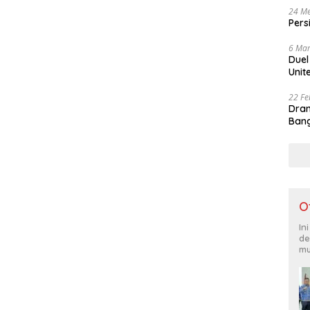
24 Me
Pers
6 Mar
Duel
Unit
22 Fe
Dram
Bang
O
In
de
mu