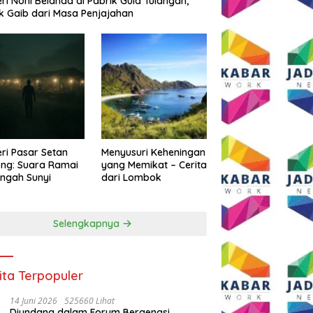
eri Noni Belanda di Pabrik Gula Tulangan,
k Gaib dari Masa Penjajahan
eri Pasar Setan
Menyusuri Keheningan
ng: Suara Ramai
yang Memikat – Cerita
engah Sunyi
dari Lombok
Selengkapnya
ita Terpopuler
14 Juni 2026
525660 Lihat
Diundang dalam Forum Bergengsi