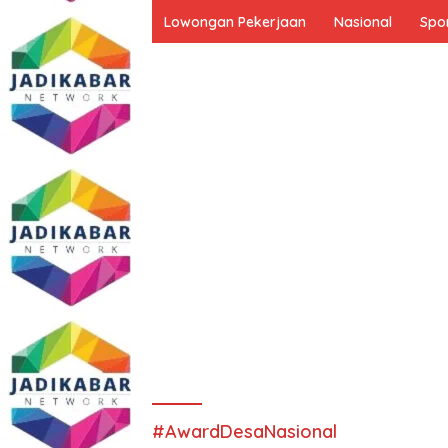
Lowongan Pekerjaan
Nasional
Spo
#AwardDesaNasional