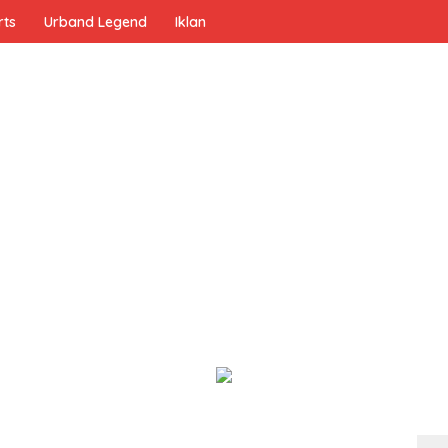
rts
Urband Legend
Iklan