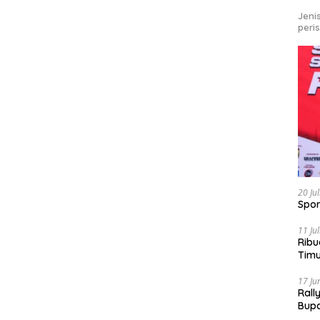
Jeni
peri
20 Ju
Spor
11 Ju
Ribu
Tim
Bike
17 Ju
Rall
Bup
Pari