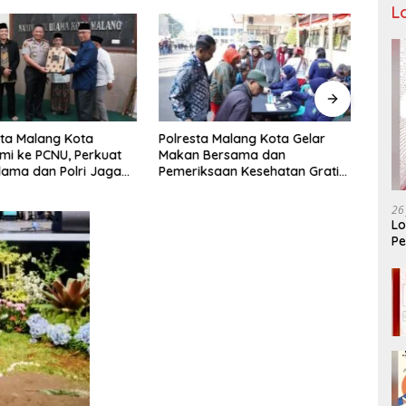
L
ta Malang Kota
Polresta Malang Kota Gelar
Pengu
hmi ke PCNU, Perkuat
Makan Bersama dan
Malan
Ulama dan Polri Jaga
Pemeriksaan Kesehatan Gratis,
Pencu
as Khususnya
Perkuat Pelayanan untuk
Telek
n Sosial
Masyarakat
26
Lo
Pe
Ar