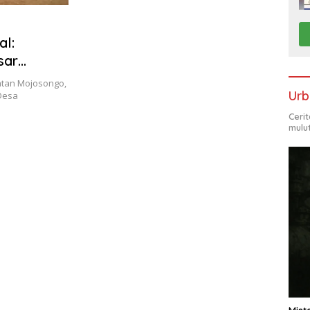
al:
sar
tan Mojosongo,
Urb
 Desa
Ceri
mulu