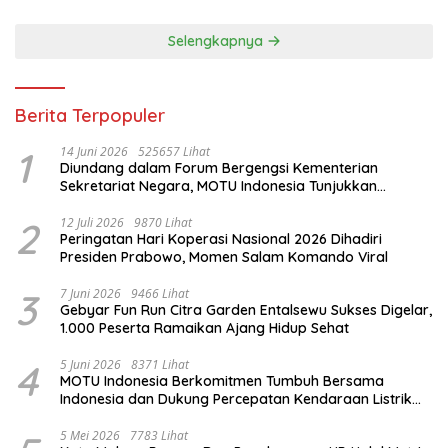
Selengkapnya
Berita Terpopuler
1
14 Juni 2026
525657 Lihat
Diundang dalam Forum Bergengsi Kementerian
Sekretariat Negara, MOTU Indonesia Tunjukkan
Komitmen untuk Indonesia
2
12 Juli 2026
9870 Lihat
Peringatan Hari Koperasi Nasional 2026 Dihadiri
Presiden Prabowo, Momen Salam Komando Viral
3
7 Juni 2026
9466 Lihat
Gebyar Fun Run Citra Garden Entalsewu Sukses Digelar,
1.000 Peserta Ramaikan Ajang Hidup Sehat
4
5 Juni 2026
8371 Lihat
MOTU Indonesia Berkomitmen Tumbuh Bersama
Indonesia dan Dukung Percepatan Kendaraan Listrik
Nasional
5 Mei 2026
7783 Lihat