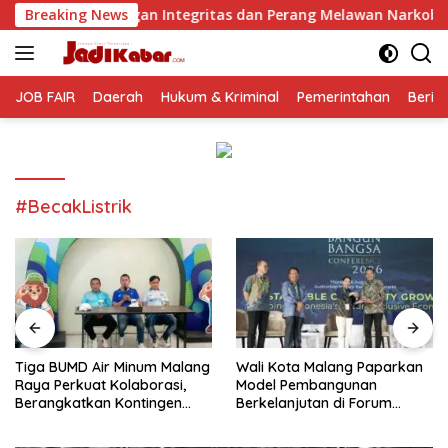
Langsung
Integritas dan Perang Melawan Narkoba
Breaking News
Tiga BUMD Air 
ke
konten
JOB FAIR
Daerah
Hukum & Kriminal
Pemerintahan
Berit
#BecakListrik
Tiga BUMD Air Minum Malang
Wali Kota Malang Paparkan
Raya Perkuat Kolaborasi,
Model Pembangunan
Berangkatkan Kontingen
Berkelanjutan di Forum
Menuju Seleksi Atlet
Nasional Bangun Bangsa
PORPAMNAS IX 2026
Conference 2026