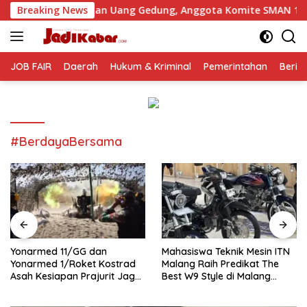
Langsung
utan Uang Gedung, Anggota Komite SMAN 1 Tumpang ,Ketua DP
Breaking News
ke
konten
JOB FAIR
Daerah
Hukum & Kriminal
Pemerintahan
Berit
#BerdayaBersama
Yonarmed 11/GG dan
Mahasiswa Teknik Mesin ITN
Yonarmed 1/Roket Kostrad
Malang Raih Predikat The
Asah Kesiapan Prajurit Jaga
Best W9 Style di Malang
Kedaulatan NKRI
Modifest