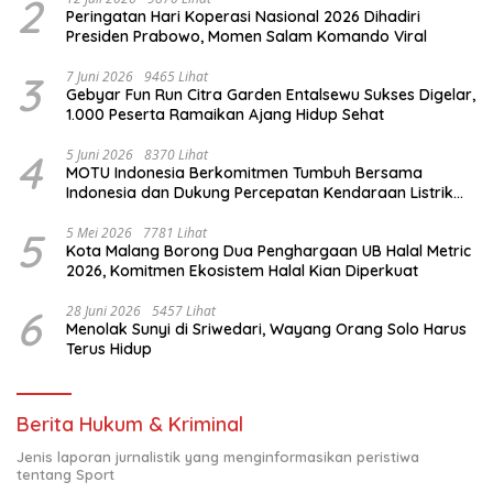
2
Peringatan Hari Koperasi Nasional 2026 Dihadiri
Presiden Prabowo, Momen Salam Komando Viral
3
7 Juni 2026
9465 Lihat
Gebyar Fun Run Citra Garden Entalsewu Sukses Digelar,
1.000 Peserta Ramaikan Ajang Hidup Sehat
4
5 Juni 2026
8370 Lihat
MOTU Indonesia Berkomitmen Tumbuh Bersama
Indonesia dan Dukung Percepatan Kendaraan Listrik
Nasional
5
5 Mei 2026
7781 Lihat
Kota Malang Borong Dua Penghargaan UB Halal Metric
2026, Komitmen Ekosistem Halal Kian Diperkuat
6
28 Juni 2026
5457 Lihat
Menolak Sunyi di Sriwedari, Wayang Orang Solo Harus
Terus Hidup
Berita Hukum & Kriminal
Jenis laporan jurnalistik yang menginformasikan peristiwa
tentang Sport