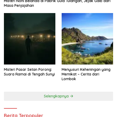
Misteri Noni Belanda di Pabrik Gula Tulangan, Jejak Gaib dari
Masa Penjajahan
Misteri Pasar Setan Porong:
Menyusuri Keheningan yang
Suara Ramai di Tengah Sunyi
Memikat – Cerita dari
Lombok
Selengkapnya
Berita Terpopuler