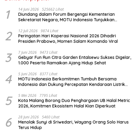
1
14 Juni 2026
525662 Lihat
Diundang dalam Forum Bergengsi Kementerian
Sekretariat Negara, MOTU Indonesia Tunjukkan
Komitmen untuk Indonesia
2
12 Juli 2026
9874 Lihat
Peringatan Hari Koperasi Nasional 2026 Dihadiri
Presiden Prabowo, Momen Salam Komando Viral
3
7 Juni 2026
9473 Lihat
Gebyar Fun Run Citra Garden Entalsewu Sukses Digelar,
1.000 Peserta Ramaikan Ajang Hidup Sehat
4
5 Juni 2026
8377 Lihat
MOTU Indonesia Berkomitmen Tumbuh Bersama
Indonesia dan Dukung Percepatan Kendaraan Listrik
Nasional
5
5 Mei 2026
7795 Lihat
Kota Malang Borong Dua Penghargaan UB Halal Metric
2026, Komitmen Ekosistem Halal Kian Diperkuat
6
28 Juni 2026
5460 Lihat
Menolak Sunyi di Sriwedari, Wayang Orang Solo Harus
Terus Hidup