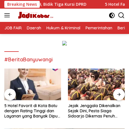
Langsung
, Bidik Tiga Kursi DPRD
Breaking News
5 Hotel Favorit di Kota Batu 
ke
konten
JOB FAIR
Daerah
Hukum & Kriminal
Pemerintahan
Berit
#BeritaBanyuwangi
5 Hotel Favorit di Kota Batu
Jejak Jenggala Dikenalkan
dengan Rating Tinggi dan
Sejak Dini, Pesta Siaga
Layanan yang Banyak Dipuji
Sidoarjo Dikemas Penuh
Pengunjung
Tantangan