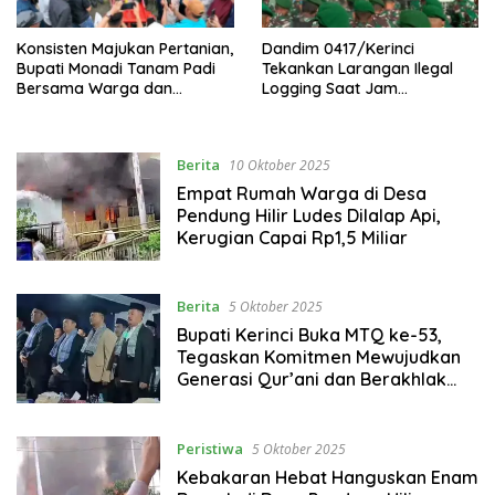
Konsisten Majukan Pertanian,
Dandim 0417/Kerinci
Bupati Monadi Tanam Padi
Tekankan Larangan Ilegal
Bersama Warga dan
Logging Saat Jam
Serahkan Alsintan di
Komandan Usai Upacara
Kemantan Raya
Bendera 17-an.
Berita
10 Oktober 2025
Empat Rumah Warga di Desa
Pendung Hilir Ludes Dilalap Api,
Kerugian Capai Rp1,5 Miliar
Berita
5 Oktober 2025
Bupati Kerinci Buka MTQ ke-53,
Tegaskan Komitmen Mewujudkan
Generasi Qur’ani dan Berakhlak
Mulia
Peristiwa
5 Oktober 2025
Kebakaran Hebat Hanguskan Enam