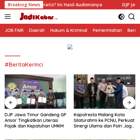
Langsung
 Ini Hasil Audiensinya
Breaking News
DJP Jawa Timur Gandeng GP An
ke
konten
JOB FAIR
Daerah
Hukum & Kriminal
Pemerintahan
Berit
#BeritaKerinci
DJP Jawa Timur Gandeng GP
Kapolresta Malang Kota
Ansor Tingkatkan Literasi
Silaturahmi ke PCNU, Perkuat
Pajak dan Kepatuhan UMKM
Sinergi Ulama dan Polri Jaga
Kamtibmas Khususnya
Persoalan Sosial