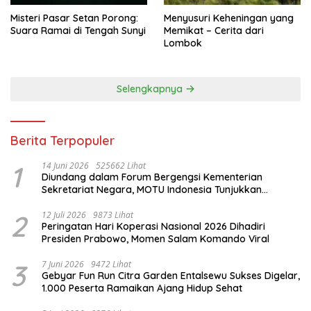
Misteri Pasar Setan Porong:
Menyusuri Keheningan yang
Suara Ramai di Tengah Sunyi
Memikat – Cerita dari
Lombok
Selengkapnya
Berita Terpopuler
1
14 Juni 2026
525662 Lihat
Diundang dalam Forum Bergengsi Kementerian
Sekretariat Negara, MOTU Indonesia Tunjukkan
Komitmen untuk Indonesia
2
12 Juli 2026
9873 Lihat
Peringatan Hari Koperasi Nasional 2026 Dihadiri
Presiden Prabowo, Momen Salam Komando Viral
3
7 Juni 2026
9472 Lihat
Gebyar Fun Run Citra Garden Entalsewu Sukses Digelar,
1.000 Peserta Ramaikan Ajang Hidup Sehat