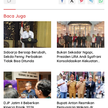
Baca Juga
Sidoarjo Bersiap Berubah,
Bukan Sekadar Ngopi,
Sekda Fenny: Perbaikan
Presiden LIRA Andi Syafrani
Tidak Bisa Ditunda
Konsolidasikan Kekuatan
Organisasi di Malang
DJP Jatim II Beberkan
Bupati Anton Resmikan
Kinerja Pajak 2026,
Pemugaran Makam dr.