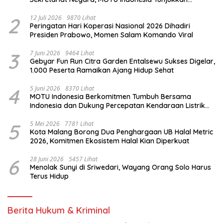
Komitmen untuk Indonesia
2
12 Juli 2026
9870 Lihat
Peringatan Hari Koperasi Nasional 2026 Dihadiri
Presiden Prabowo, Momen Salam Komando Viral
3
7 Juni 2026
9464 Lihat
Gebyar Fun Run Citra Garden Entalsewu Sukses Digelar,
1.000 Peserta Ramaikan Ajang Hidup Sehat
4
5 Juni 2026
8370 Lihat
MOTU Indonesia Berkomitmen Tumbuh Bersama
Indonesia dan Dukung Percepatan Kendaraan Listrik
Nasional
5
5 Mei 2026
7781 Lihat
Kota Malang Borong Dua Penghargaan UB Halal Metric
2026, Komitmen Ekosistem Halal Kian Diperkuat
6
28 Juni 2026
5457 Lihat
Menolak Sunyi di Sriwedari, Wayang Orang Solo Harus
Terus Hidup
Berita Hukum & Kriminal