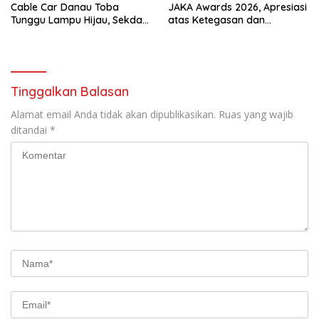
Cable Car Danau Toba
JAKA Awards 2026, Apresiasi
Tunggu Lampu Hijau, Sekda
atas Ketegasan dan
Simalungun: Kami Dukung,
Integritas dalam
Tapi Harus Taat Aturan
Pemberantasan Narkotika
Tinggalkan Balasan
Alamat email Anda tidak akan dipublikasikan.
Ruas yang wajib
ditandai
*