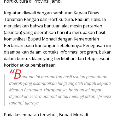
hortikultura di Provinsi Jambi.
Kegiatan diawali dengan sambutan Kepala Dinas
Tanaman Pangan dan Hortikultura, Radium Halis. Ia
menjelaskan bahwa bantuan alat mesin pertanian
(alsintan) yang diserahkan hari itu merupakan hasil
komunikasi Bupati Monadi dengan Kementerian
Pertanian pada kunjungan sebelumnya. Penegasan ini
disampaikan dalam konteks informasi program, bukan
dalam bentuk klaim yang berlebihan dan tetap sesuai
koridor etika pemberitaan.
“B
antuan ini merupakan hasil usulan pemerintah
daerah yang disampaikan langsung oleh Bupati kepada
Menteri Pertanian. Harapannya, bantuan ini dapat
digunakan secara optimal untuk meningkatkan efisiensi
tanam,” ujarnya.
Pada kesempatan tersebut, Bupati Monadi