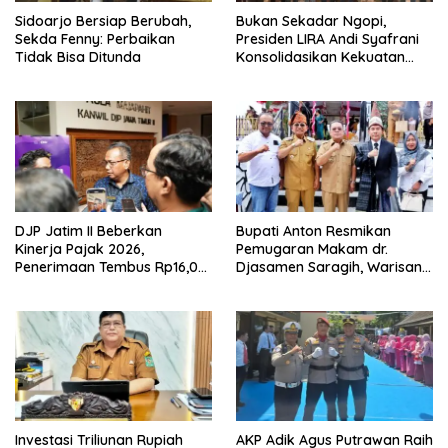
Sidoarjo Bersiap Berubah,
Bukan Sekadar Ngopi,
Sekda Fenny: Perbaikan
Presiden LIRA Andi Syafrani
Tidak Bisa Ditunda
Konsolidasikan Kekuatan
Organisasi di Malang
DJP Jatim II Beberkan
Bupati Anton Resmikan
Kinerja Pajak 2026,
Pemugaran Makam dr.
Penerimaan Tembus Rp16,08
Djasamen Saragih, Warisan
Triliun dan Tumbuh 25,04
Dokter Pertama Simalungun
Persen
Diabadikan untuk Generasi
Mendatang
Investasi Triliunan Rupiah
AKP Adik Agus Putrawan Raih