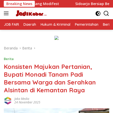
Langsung
odifest
Breaking News
Sidoarjo Bersiap Berubah, Sekda Fenny: Perbaik
ke
konten
JOB FAIR
Daerah
Hukum & Kriminal
Pemerintahan
Berit
Beranda
Berita
Berita
Konsisten Majukan Pertanian,
Bupati Monadi Tanam Padi
Bersama Warga dan Serahkan
Alsintan di Kemantan Raya
Jaka Media
24 November 2025