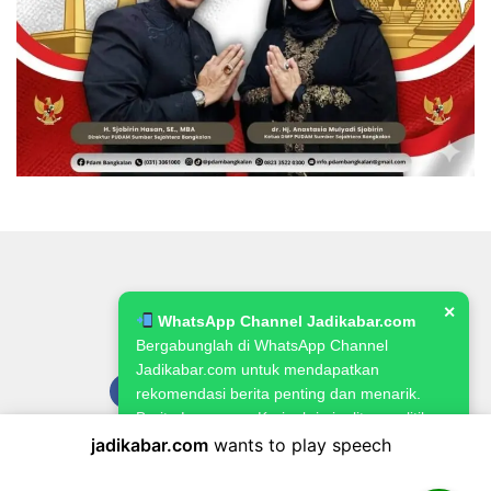
✕
WhatsApp Channel Jadikabar.com
Bergabunglah di WhatsApp Channel
Jadikabar.com untuk mendapatkan
rekomendasi berita penting dan menarik.
Berita Lowongan Kerja, kriminalitas, politik,
pemerintahan, pertanian & ketahanan
jadikabar.com
wants to play speech
Pedoman Media Siber
Kode Etik Jurnalistik
Redaksi
pangan.
Kebijakan Publikasi