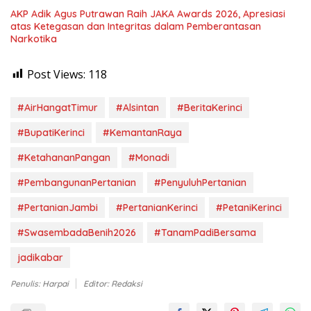
AKP Adik Agus Putrawan Raih JAKA Awards 2026, Apresiasi
atas Ketegasan dan Integritas dalam Pemberantasan
Narkotika
Post Views:
118
#AirHangatTimur
#Alsintan
#BeritaKerinci
#BupatiKerinci
#KemantanRaya
#KetahananPangan
#Monadi
#PembangunanPertanian
#PenyuluhPertanian
#PertanianJambi
#PertanianKerinci
#PetaniKerinci
#SwasembadaBenih2026
#TanamPadiBersama
jadikabar
Penulis: Harpai
Editor: Redaksi