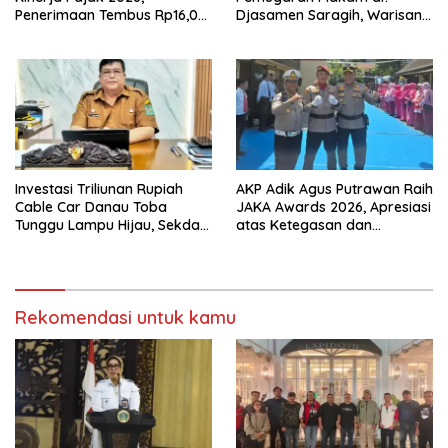
Penerimaan Tembus Rp16,08
Djasamen Saragih, Warisan
Triliun dan Tumbuh 25,04
Dokter Pertama Simalungun
Persen
Diabadikan untuk Generasi
Mendatang
Investasi Triliunan Rupiah
AKP Adik Agus Putrawan Raih
Cable Car Danau Toba
JAKA Awards 2026, Apresiasi
Tunggu Lampu Hijau, Sekda
atas Ketegasan dan
Simalungun: Kami Dukung,
Integritas dalam
Tapi Harus Taat Aturan
Pemberantasan Narkotika
Rekomendasi untuk kamu