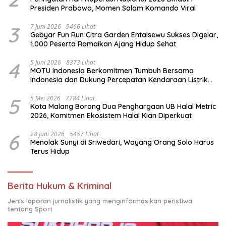
Presiden Prabowo, Momen Salam Komando Viral
3
7 Juni 2026
9466 Lihat
Gebyar Fun Run Citra Garden Entalsewu Sukses Digelar,
1.000 Peserta Ramaikan Ajang Hidup Sehat
4
5 Juni 2026
8373 Lihat
MOTU Indonesia Berkomitmen Tumbuh Bersama
Indonesia dan Dukung Percepatan Kendaraan Listrik
Nasional
5
5 Mei 2026
7784 Lihat
Kota Malang Borong Dua Penghargaan UB Halal Metric
2026, Komitmen Ekosistem Halal Kian Diperkuat
6
28 Juni 2026
5457 Lihat
Menolak Sunyi di Sriwedari, Wayang Orang Solo Harus
Terus Hidup
Berita Hukum & Kriminal
Jenis laporan jurnalistik yang menginformasikan peristiwa
tentang Sport