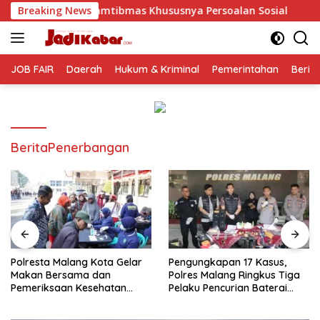
Langsung
ibmas Khususnya Persoalan Sosial
Breaking News
Polresta Malang Kot
ke
konten
JOB FAIR
Daerah
Hukum & Kriminal
Pemerintahan
Berit
BeritaPenerbangan
Polresta Malang Kota Gelar
Pengungkapan 17 Kasus,
Makan Bersama dan
Polres Malang Ringkus Tiga
Pemeriksaan Kesehatan
Pelaku Pencurian Baterai
Gratis, Perkuat Pelayanan
Tower Telekomunikasi
untuk Masyarakat