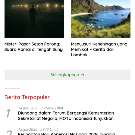
Misteri Pasar Setan Porong:
Menyusuri Keheningan yang
Suara Ramai di Tengah Sunyi
Memikat – Cerita dari
Lombok
Selengkapnya
Berita Terpopuler
1
14 Juni 2026
525658 Lihat
Diundang dalam Forum Bergengsi Kementerian
Sekretariat Negara, MOTU Indonesia Tunjukkan
Komitmen untuk Indonesia
2
12 Juli 2026
9872 Lihat
Peringatan Hari Koperasi Nasional 2026 Dihadiri