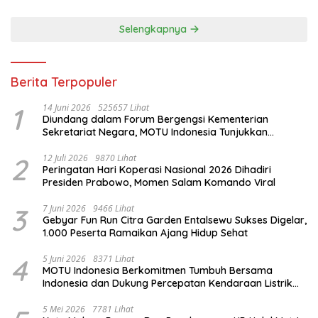
Selengkapnya
Berita Terpopuler
1
14 Juni 2026
525657 Lihat
Diundang dalam Forum Bergengsi Kementerian
Sekretariat Negara, MOTU Indonesia Tunjukkan
Komitmen untuk Indonesia
2
12 Juli 2026
9870 Lihat
Peringatan Hari Koperasi Nasional 2026 Dihadiri
Presiden Prabowo, Momen Salam Komando Viral
3
7 Juni 2026
9466 Lihat
Gebyar Fun Run Citra Garden Entalsewu Sukses Digelar,
1.000 Peserta Ramaikan Ajang Hidup Sehat
4
5 Juni 2026
8371 Lihat
MOTU Indonesia Berkomitmen Tumbuh Bersama
Indonesia dan Dukung Percepatan Kendaraan Listrik
Nasional
5 Mei 2026
7781 Lihat