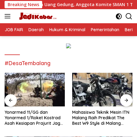
Langsung
tan Uang Gedung, Anggota Komite SMAN 1 Tumpang ,Ketua DPD
Breaking News
ke
konten
JOB FAIR
Daerah
Hukum & Kriminal
Pemerintahan
Berit
#DesaTembalang
Yonarmed 11/GG dan
Mahasiswa Teknik Mesin ITN
Yonarmed 1/Roket Kostrad
Malang Raih Predikat The
Asah Kesiapan Prajurit Jaga
Best W9 Style di Malang
Kedaulatan NKRI
Modifest