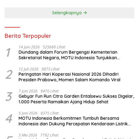
Selengkapnya
Berita Terpopuler
1
14 Juni 2026
525660 Lihat
Diundang dalam Forum Bergengsi Kementerian
Sekretariat Negara, MOTU Indonesia Tunjukkan
Komitmen untuk Indonesia
2
12 Juli 2026
9873 Lihat
Peringatan Hari Koperasi Nasional 2026 Dihadiri
Presiden Prabowo, Momen Salam Komando Viral
3
7 Juni 2026
9470 Lihat
Gebyar Fun Run Citra Garden Entalsewu Sukses Digelar,
1.000 Peserta Ramaikan Ajang Hidup Sehat
4
5 Juni 2026
8375 Lihat
MOTU Indonesia Berkomitmen Tumbuh Bersama
Indonesia dan Dukung Percepatan Kendaraan Listrik
Nasional
5 Mei 2026
7792 Lihat