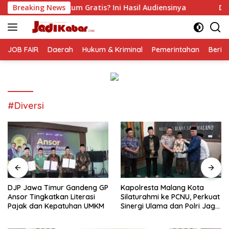
Langsung
 Gratis? Ini Hasil Audiensinya
Breaking News
DJP Jawa Timur Ganden
ke
konten
JOB FAIR
Daerah
Hukum & Kriminal
Pemerintahan
Berit
#Diversi
DJP Jawa Timur Gandeng GP
Kapolresta Malang Kota
Ansor Tingkatkan Literasi
Silaturahmi ke PCNU, Perkuat
Pajak dan Kepatuhan UMKM
Sinergi Ulama dan Polri Jaga
Kamtibmas Khususnya
Persoalan Sosial