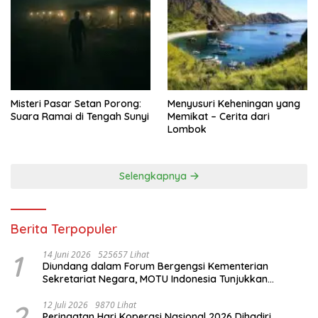
Misteri Pasar Setan Porong:
Menyusuri Keheningan yang
Suara Ramai di Tengah Sunyi
Memikat – Cerita dari
Lombok
Selengkapnya
Berita Terpopuler
1
14 Juni 2026
525657 Lihat
Diundang dalam Forum Bergengsi Kementerian
Sekretariat Negara, MOTU Indonesia Tunjukkan
Komitmen untuk Indonesia
2
12 Juli 2026
9870 Lihat
Peringatan Hari Koperasi Nasional 2026 Dihadiri