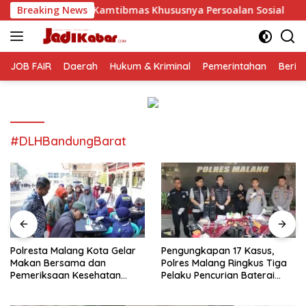
Langsung
tibmas Khususnya Persoalan Sosial
Breaking News
Polresta Malang Ko
ke
konten
JOB FAIR
Daerah
Hukum & Kriminal
Pemerintahan
Berit
#DLHBandungBarat
Polresta Malang Kota Gelar
Pengungkapan 17 Kasus,
Makan Bersama dan
Polres Malang Ringkus Tiga
Pemeriksaan Kesehatan
Pelaku Pencurian Baterai
Gratis, Perkuat Pelayanan
Tower Telekomunikasi
untuk Masyarakat