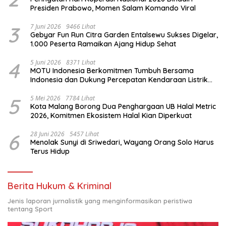
Presiden Prabowo, Momen Salam Komando Viral
3
7 Juni 2026
9466 Lihat
Gebyar Fun Run Citra Garden Entalsewu Sukses Digelar,
1.000 Peserta Ramaikan Ajang Hidup Sehat
4
5 Juni 2026
8371 Lihat
MOTU Indonesia Berkomitmen Tumbuh Bersama
Indonesia dan Dukung Percepatan Kendaraan Listrik
Nasional
5
5 Mei 2026
7784 Lihat
Kota Malang Borong Dua Penghargaan UB Halal Metric
2026, Komitmen Ekosistem Halal Kian Diperkuat
6
28 Juni 2026
5457 Lihat
Menolak Sunyi di Sriwedari, Wayang Orang Solo Harus
Terus Hidup
Berita Hukum & Kriminal
Jenis laporan jurnalistik yang menginformasikan peristiwa
tentang Sport