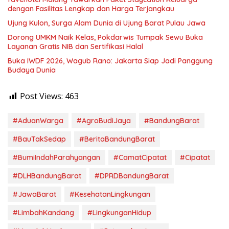
dengan Fasilitas Lengkap dan Harga Terjangkau
Ujung Kulon, Surga Alam Dunia di Ujung Barat Pulau Jawa
Dorong UMKM Naik Kelas, Pokdarwis Tumpak Sewu Buka
Layanan Gratis NIB dan Sertifikasi Halal
Buka IWDF 2026, Wagub Rano: Jakarta Siap Jadi Panggung
Budaya Dunia
Post Views:
463
#AduanWarga
#AgroBudiJaya
#BandungBarat
#BauTakSedap
#BeritaBandungBarat
#BumiIndahParahyangan
#CamatCipatat
#Cipatat
#DLHBandungBarat
#DPRDBandungBarat
#JawaBarat
#KesehatanLingkungan
#LimbahKandang
#LingkunganHidup