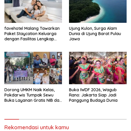
favehotel Malang Tawarkan
Ujung Kulon, Surga Alam
Paket Staycation Keluarga
Dunia di Ujung Barat Pulau
dengan Fasilitas Lengkap
Jawa
dan Harga Terjangkau
Dorong UMKM Naik Kelas,
Buka IWDF 2026, Wagub
Pokdarwis Tumpak Sewu
Rano: Jakarta Siap Jadi
Buka Layanan Gratis NIB dan
Panggung Budaya Dunia
Sertifikasi Halal
Rekomendasi untuk kamu