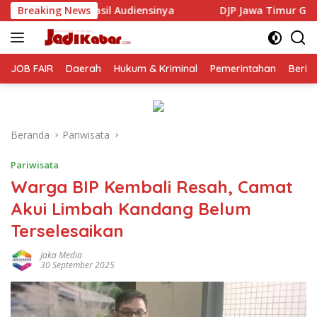
Langsung
ensinya
Breaking News
DJP Jawa Timur Gandeng GP Ansor Tingkatkan 
ke
konten
JOB FAIR
Daerah
Hukum & Kriminal
Pemerintahan
Berit
Beranda
Pariwisata
Pariwisata
Warga BIP Kembali Resah, Camat
Akui Limbah Kandang Belum
Terselesaikan
Jaka Media
30 September 2025