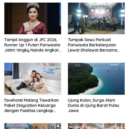
Tampil Anggun di JFC 2026,
Tumpak Sewu Perkuat
Runner Up 1 Puteri Pariwisata
Pariwisata Berkelanjutan
Jatim Vingky Nanda Angkat
Lewat Sholawat Bersama
Kejayaan Majapahit
dan Santunan untuk Anak
Yatim
favehotel Malang Tawarkan
Ujung Kulon, Surga Alam
Paket Staycation Keluarga
Dunia di Ujung Barat Pulau
dengan Fasilitas Lengkap
Jawa
dan Harga Terjangkau