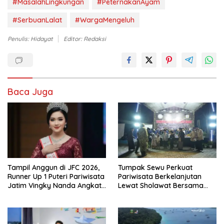
#MasalahLingkungan
#PeternakanAyam
#SerbuanLalat
#WargaMengeluh
Penulis: Hidayat
Editor: Redaksi
Baca Juga
Tampil Anggun di JFC 2026,
Tumpak Sewu Perkuat
Runner Up 1 Puteri Pariwisata
Pariwisata Berkelanjutan
Jatim Vingky Nanda Angkat
Lewat Sholawat Bersama
Kejayaan Majapahit
dan Santunan untuk Anak
Yatim