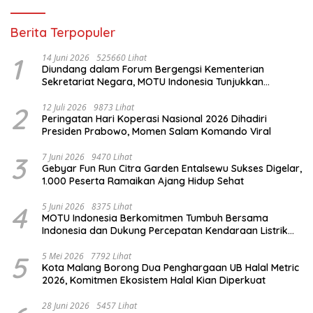
Berita Terpopuler
1
14 Juni 2026
525660 Lihat
Diundang dalam Forum Bergengsi Kementerian
Sekretariat Negara, MOTU Indonesia Tunjukkan
Komitmen untuk Indonesia
2
12 Juli 2026
9873 Lihat
Peringatan Hari Koperasi Nasional 2026 Dihadiri
Presiden Prabowo, Momen Salam Komando Viral
3
7 Juni 2026
9470 Lihat
Gebyar Fun Run Citra Garden Entalsewu Sukses Digelar,
1.000 Peserta Ramaikan Ajang Hidup Sehat
4
5 Juni 2026
8375 Lihat
MOTU Indonesia Berkomitmen Tumbuh Bersama
Indonesia dan Dukung Percepatan Kendaraan Listrik
Nasional
5
5 Mei 2026
7792 Lihat
Kota Malang Borong Dua Penghargaan UB Halal Metric
2026, Komitmen Ekosistem Halal Kian Diperkuat
28 Juni 2026
5457 Lihat