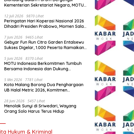
Kementerian Sekretariat Negara, MOTU
Indonesia Tunjukkan Komitmen untuk
Indonesia
12 Juli 2026
9870 Lihat
Peringatan Hari Koperasi Nasional 2026
Dihadiri Presiden Prabowo, Momen Salam
Komando Viral
7 Juni 2026
9465 Lihat
Gebyar Fun Run Citra Garden Entalsewu
Sukses Digelar, 1.000 Peserta Ramaikan
Ajang Hidup Sehat
5 Juni 2026
8370 Lihat
MOTU Indonesia Berkomitmen Tumbuh
Bersama Indonesia dan Dukung
Percepatan Kendaraan Listrik Nasional
5 Mei 2026
7781 Lihat
Kota Malang Borong Dua Penghargaan
UB Halal Metric 2026, Komitmen
Ekosistem Halal Kian Diperkuat
28 Juni 2026
5457 Lihat
Menolak Sunyi di Sriwedari, Wayang
Orang Solo Harus Terus Hidup
ita Hukum & Kriminal