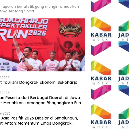
s laporan jurnalistik yang menginformasikan
stiwa tentang Sport
li 2026
t Tourism Dongkrak Ekonomi Sukoharjo
li 2026
an Peserta dari Berbagai Daerah di Jawa
ur Meriahkan Lamongan Bhayangkara Fun
 2026
ni 2026
y Asia Pasifik 2026 Digelar di Simalungun,
ati Anton: Momentum Emas Dongkrak
wisata dan Ekonomi Daerah