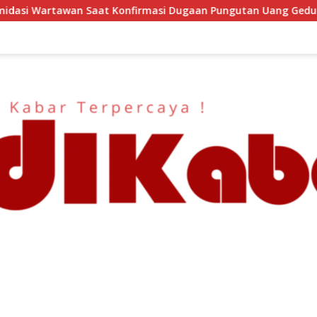
asi Dugaan Pungutan Uang Gedung, Anggota Komite SMAN 1 Tu