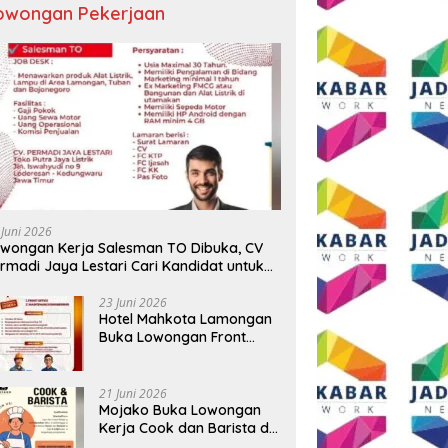
owongan Pekerjaan
 Juni 2026
wongan Kerja Salesman TO Dibuka, CV
rmadi Jaya Lestari Cari Kandidat untuk
ea Lamongan, Tuban, dan Bojonegoro
23 Juni 2026
Hotel Mahkota Lamongan
Buka Lowongan Front
Office dan Maintenance
Engineering, Simak
Syaratnya
21 Juni 2026
Mojako Buka Lowongan
Kerja Cook dan Barista di
Surabaya, Gaji Hingga