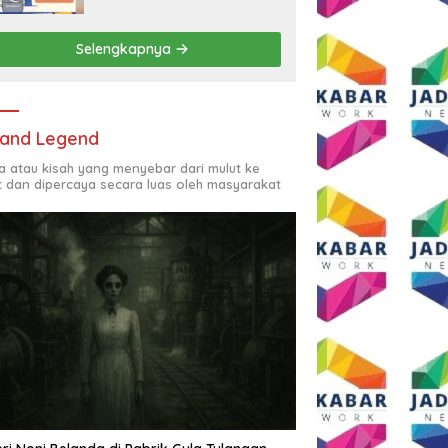
Rp2,5 Juta per Bulan
Selengkapnya
and Legend
ta atau kisah yang menyebar dari mulut ke
t dan dipercaya secara luas oleh masyarakat