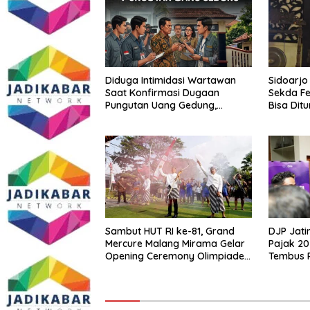
Diduga Intimidasi Wartawan
Sidoarjo
Saat Konfirmasi Dugaan
Sekda Fe
Pungutan Uang Gedung,
Bisa Dit
Anggota Komite SMAN 1
Tumpang ,Ketua DPD IWOI
Buka suara
Sambut HUT RI ke-81, Grand
DJP Jati
Mercure Malang Mirama Gelar
Pajak 20
Opening Ceremony Olimpiade
Tembus R
Agustusan 2026
Tumbuh 2