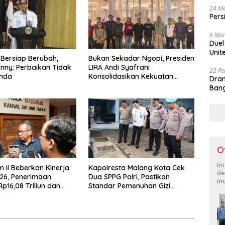
24 Me
Pers
6 Mar
Duel
Unit
 Bersiap Berubah,
Bukan Sekadar Ngopi, Presiden
nny: Perbaikan Tidak
LIRA Andi Syafrani
22 Fe
unda
Konsolidasikan Kekuatan
Dram
Organisasi di Malang
Bang
O
In
m II Beberkan Kinerja
Kapolresta Malang Kota Cek
de
26, Penerimaan
Dua SPPG Polri, Pastikan
mu
p16,08 Triliun dan
Standar Pemenuhan Gizi
5,04 Persen
hingga Pengelolaan Limbah
Berjalan Optimal