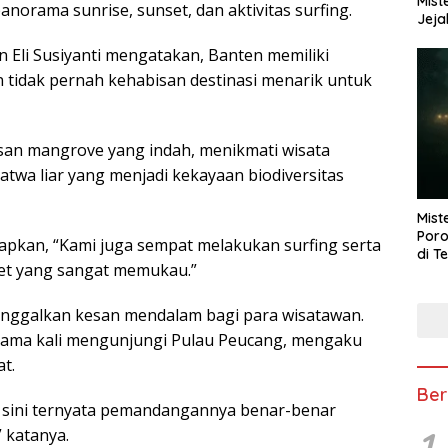
Mist
norama sunrise, sunset, dan aktivitas surfing.
Jeja
n Eli Susiyanti mengatakan, Banten memiliki
n tidak pernah kehabisan destinasi menarik untuk
san mangrove yang indah, menikmati wisata
atwa liar yang menjadi kekayaan biodiversitas
Mist
Poro
apkan, “Kami juga sempat melakukan surfing serta
di T
et yang sangat memukau.”
inggalkan kesan mendalam bagi para wisatawan.
rtama kali mengunjungi Pulau Peucang, mengaku
t.
Ber
i sini ternyata pemandangannya benar-benar
1
” katanya.