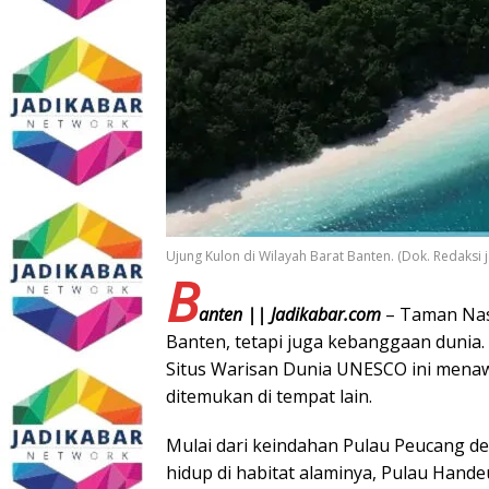
Ujung Kulon di Wilayah Barat Banten. (Dok. Redaksi 
B
anten || Jadikabar.com
– Taman Nas
Banten, tetapi juga kebanggaan dunia.
Situs Warisan Dunia UNESCO ini menaw
ditemukan di tempat lain.
Mulai dari keindahan Pulau Peucang de
hidup di habitat alaminya, Pulau Hand