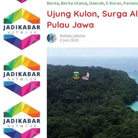
Berita
,
Berita Utama
,
Daerah
,
E-Koran
,
Pariwi
Ujung Kulon, Surga A
Pulau Jawa
Redaksi Jakarta
8 Juni 2026