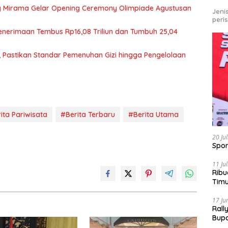
g Mirama Gelar Opening Ceremony Olimpiade Agustusan
Jeni
peri
Penerimaan Tembus Rp16,08 Triliun dan Tumbuh 25,04
, Pastikan Standar Pemenuhan Gizi hingga Pengelolaan
ita Pariwisata
#Berita Terbaru
#Berita Utama
20 Ju
Spor
11 Ju
Ribu
Tim
Bike
17 Ju
Rall
Bup
Pari