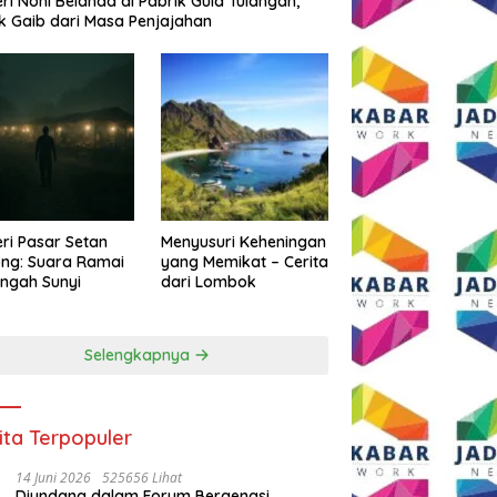
eri Noni Belanda di Pabrik Gula Tulangan,
k Gaib dari Masa Penjajahan
eri Pasar Setan
Menyusuri Keheningan
ng: Suara Ramai
yang Memikat – Cerita
engah Sunyi
dari Lombok
Selengkapnya
ita Terpopuler
14 Juni 2026
525656 Lihat
Diundang dalam Forum Bergengsi