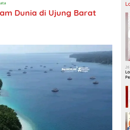
sata
L
lam Dunia di Ujung Barat
26
Lo
Pe
Ar