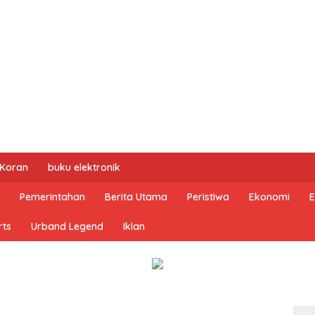
 Koran
buku elektronik
Pemerintahan
Berita Utama
Peristiwa
Ekonomi
E
rts
Urband Legend
Iklan