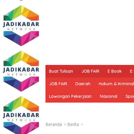
Buat Tulisan
JOB FAIR
E Book
E
JOB FAIR
Daerah
Hukum & Kriminal
Lowongan Pekerjaan
Nasional
Spo
Beranda
Berita