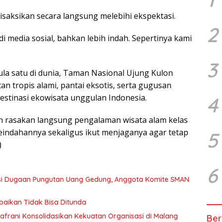
saksikan secara langsung melebihi ekspektasi.
2
i media sosial, bahkan lebih indah. Sepertinya kami
3
cula satu di dunia, Taman Nasional Ujung Kulon
n tropis alami, pantai eksotis, serta gugusan
estinasi ekowisata unggulan Indonesia.
4
an rasakan langsung pengalaman wisata alam kelas
keindahannya sekaligus ikut menjaganya agar tetap
5
)
6
asi Dugaan Pungutan Uang Gedung, Anggota Komite SMAN
baikan Tidak Bisa Ditunda
afrani Konsolidasikan Kekuatan Organisasi di Malang
Ber