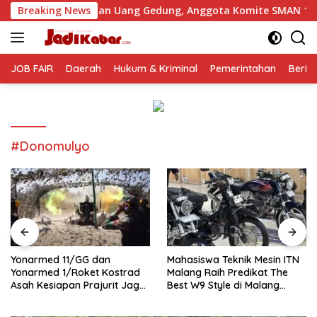
Langsung
gutan Uang Gedung, Anggota Komite SMAN 1 Tumpang ,Ketua D
Breaking News
ke
konten
JOB FAIR
Daerah
Hukum & Kriminal
Pemerintahan
Berit
#Donomulyo
Yonarmed 11/GG dan
Mahasiswa Teknik Mesin ITN
Yonarmed 1/Roket Kostrad
Malang Raih Predikat The
Asah Kesiapan Prajurit Jaga
Best W9 Style di Malang
Kedaulatan NKRI
Modifest