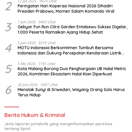
2
12 Juli 2026
9870 Lihat
Peringatan Hari Koperasi Nasional 2026 Dihadiri
Presiden Prabowo, Momen Salam Komando Viral
3
7 Juni 2026
9465 Lihat
Gebyar Fun Run Citra Garden Entalsewu Sukses Digelar,
1.000 Peserta Ramaikan Ajang Hidup Sehat
4
5 Juni 2026
8370 Lihat
MOTU Indonesia Berkomitmen Tumbuh Bersama
Indonesia dan Dukung Percepatan Kendaraan Listrik
Nasional
5
5 Mei 2026
7781 Lihat
Kota Malang Borong Dua Penghargaan UB Halal Metric
2026, Komitmen Ekosistem Halal Kian Diperkuat
6
28 Juni 2026
5457 Lihat
Menolak Sunyi di Sriwedari, Wayang Orang Solo Harus
Terus Hidup
Berita Hukum & Kriminal
Jenis laporan jurnalistik yang menginformasikan peristiwa
tentang Sport