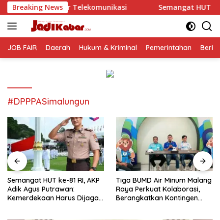
Langsung
lekomunikasi
Breaking News
Semangat HUT ke-81 RI, AKP Adik Agus P
ke
konten
JOB FAIR
Daerah
Hukum & Kriminal
Pemerintahan
Berit
#DPPPASimalungun
Semangat HUT ke-81 RI, AKP
Tiga BUMD Air Minum Malang
Adik Agus Putrawan:
Raya Perkuat Kolaborasi,
Kemerdekaan Harus Dijaga
Berangkatkan Kontingen
dengan Integritas dan
Menuju Seleksi Atlet
Perang Melawan Narkoba
PORPAMNAS IX 2026