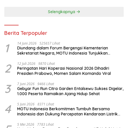
Selengkapnya
Berita Terpopuler
1
14 Juni 2026
525657 Lihat
Diundang dalam Forum Bergengsi Kementerian
Sekretariat Negara, MOTU Indonesia Tunjukkan
Komitmen untuk Indonesia
2
12 Juli 2026
9870 Lihat
Peringatan Hari Koperasi Nasional 2026 Dihadiri
Presiden Prabowo, Momen Salam Komando Viral
3
7 Juni 2026
9466 Lihat
Gebyar Fun Run Citra Garden Entalsewu Sukses Digelar,
1.000 Peserta Ramaikan Ajang Hidup Sehat
4
5 Juni 2026
8371 Lihat
MOTU Indonesia Berkomitmen Tumbuh Bersama
Indonesia dan Dukung Percepatan Kendaraan Listrik
Nasional
5 Mei 2026
7783 Lihat