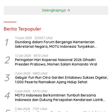
Selengkapnya
Berita Terpopuler
1
14 Juni 2026
525657 Lihat
Diundang dalam Forum Bergengsi Kementerian
Sekretariat Negara, MOTU Indonesia Tunjukkan
Komitmen untuk Indonesia
2
12 Juli 2026
9870 Lihat
Peringatan Hari Koperasi Nasional 2026 Dihadiri
Presiden Prabowo, Momen Salam Komando Viral
3
7 Juni 2026
9465 Lihat
Gebyar Fun Run Citra Garden Entalsewu Sukses Digelar,
1.000 Peserta Ramaikan Ajang Hidup Sehat
4
5 Juni 2026
8370 Lihat
MOTU Indonesia Berkomitmen Tumbuh Bersama
Indonesia dan Dukung Percepatan Kendaraan Listrik
Nasional
5 Mei 2026
7781 Lihat