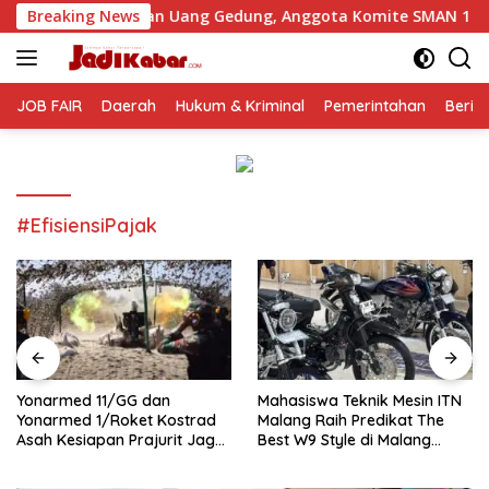
Langsung
utan Uang Gedung, Anggota Komite SMAN 1 Tumpang ,Ketua DP
Breaking News
ke
konten
JOB FAIR
Daerah
Hukum & Kriminal
Pemerintahan
Berit
#EfisiensiPajak
Yonarmed 11/GG dan
Mahasiswa Teknik Mesin ITN
Yonarmed 1/Roket Kostrad
Malang Raih Predikat The
Asah Kesiapan Prajurit Jaga
Best W9 Style di Malang
Kedaulatan NKRI
Modifest