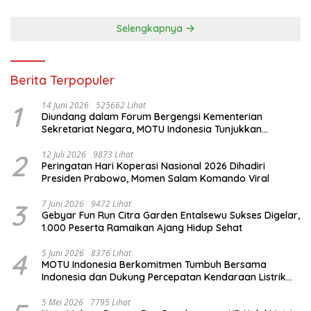
Selengkapnya
Berita Terpopuler
1
14 Juni 2026
525662 Lihat
Diundang dalam Forum Bergengsi Kementerian
Sekretariat Negara, MOTU Indonesia Tunjukkan
Komitmen untuk Indonesia
2
12 Juli 2026
9873 Lihat
Peringatan Hari Koperasi Nasional 2026 Dihadiri
Presiden Prabowo, Momen Salam Komando Viral
3
7 Juni 2026
9472 Lihat
Gebyar Fun Run Citra Garden Entalsewu Sukses Digelar,
1.000 Peserta Ramaikan Ajang Hidup Sehat
4
5 Juni 2026
8376 Lihat
MOTU Indonesia Berkomitmen Tumbuh Bersama
Indonesia dan Dukung Percepatan Kendaraan Listrik
Nasional
5 Mei 2026
7795 Lihat