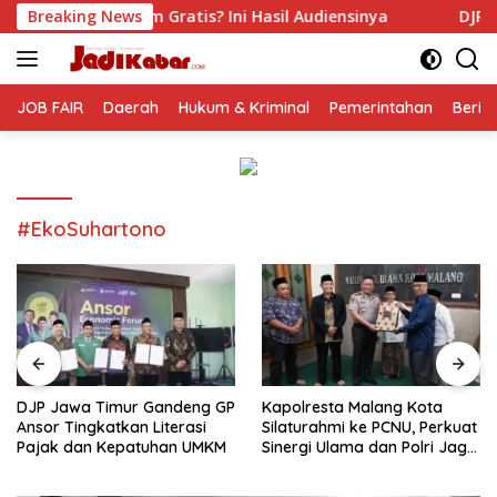
Langsung
ratis? Ini Hasil Audiensinya
Breaking News
DJP Jawa Timur Gandeng 
ke
konten
JOB FAIR
Daerah
Hukum & Kriminal
Pemerintahan
Berit
#EkoSuhartono
DJP Jawa Timur Gandeng GP
Kapolresta Malang Kota
Ansor Tingkatkan Literasi
Silaturahmi ke PCNU, Perkuat
Pajak dan Kepatuhan UMKM
Sinergi Ulama dan Polri Jaga
Kamtibmas Khususnya
Persoalan Sosial