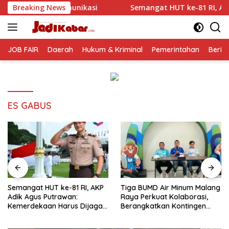
Langsung
asi
Breaking News
Semangat HUT ke-81 RI, AKP Adik Agus Putrawan: 
ke
konten
JOB FAIR
Daerah
Hukum & Kriminal
Pemerintahan
Berit
ES GABUS
Semangat HUT ke-81 RI, AKP
Tiga BUMD Air Minum Malang
Adik Agus Putrawan:
Raya Perkuat Kolaborasi,
Kemerdekaan Harus Dijaga
Berangkatkan Kontingen
dengan Integritas dan
Menuju Seleksi Atlet
Perang Melawan Narkoba
PORPAMNAS IX 2026