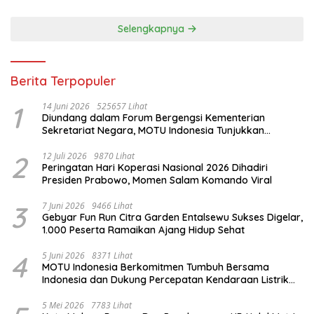
Selengkapnya
Berita Terpopuler
1
14 Juni 2026
525657 Lihat
Diundang dalam Forum Bergengsi Kementerian
Sekretariat Negara, MOTU Indonesia Tunjukkan
Komitmen untuk Indonesia
2
12 Juli 2026
9870 Lihat
Peringatan Hari Koperasi Nasional 2026 Dihadiri
Presiden Prabowo, Momen Salam Komando Viral
3
7 Juni 2026
9466 Lihat
Gebyar Fun Run Citra Garden Entalsewu Sukses Digelar,
1.000 Peserta Ramaikan Ajang Hidup Sehat
4
5 Juni 2026
8371 Lihat
MOTU Indonesia Berkomitmen Tumbuh Bersama
Indonesia dan Dukung Percepatan Kendaraan Listrik
Nasional
5 Mei 2026
7783 Lihat