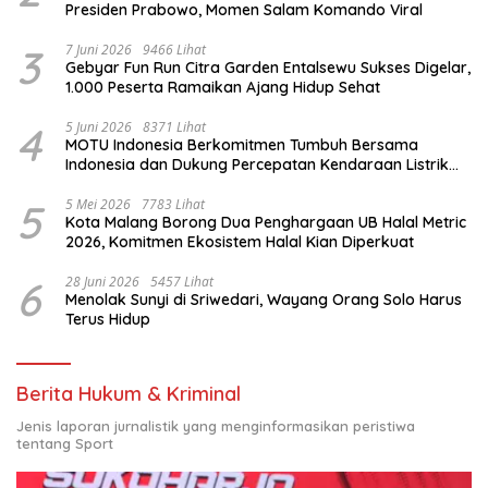
Presiden Prabowo, Momen Salam Komando Viral
3
7 Juni 2026
9466 Lihat
Gebyar Fun Run Citra Garden Entalsewu Sukses Digelar,
1.000 Peserta Ramaikan Ajang Hidup Sehat
4
5 Juni 2026
8371 Lihat
MOTU Indonesia Berkomitmen Tumbuh Bersama
Indonesia dan Dukung Percepatan Kendaraan Listrik
Nasional
5
5 Mei 2026
7783 Lihat
Kota Malang Borong Dua Penghargaan UB Halal Metric
2026, Komitmen Ekosistem Halal Kian Diperkuat
6
28 Juni 2026
5457 Lihat
Menolak Sunyi di Sriwedari, Wayang Orang Solo Harus
Terus Hidup
Berita Hukum & Kriminal
Jenis laporan jurnalistik yang menginformasikan peristiwa
tentang Sport