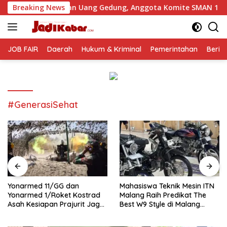
Langsung
utan Uang Gedung, Anggota Komite SMAN 1 Tumpang ,Ketua DP
Breaking News
ke
konten
JOB FAIR
Daerah
Hukum & Kriminal
Pemerintahan
Berit
#GenerasiSehat
Yonarmed 11/GG dan
Mahasiswa Teknik Mesin ITN
Yonarmed 1/Roket Kostrad
Malang Raih Predikat The
Asah Kesiapan Prajurit Jaga
Best W9 Style di Malang
Kedaulatan NKRI
Modifest