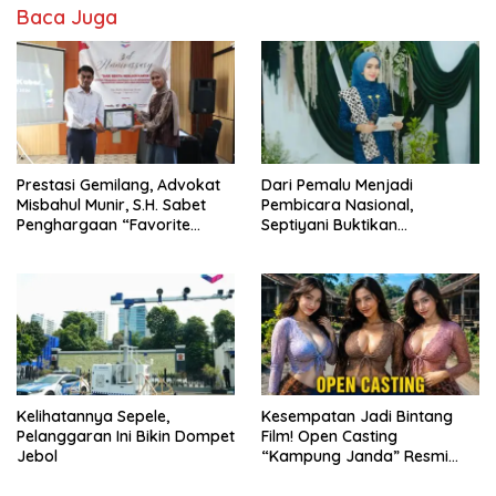
Baca Juga
Prestasi Gemilang, Advokat
Dari Pemalu Menjadi
Misbahul Munir, S.H. Sabet
Pembicara Nasional,
Penghargaan “Favorite
Septiyani Buktikan
Young Legal Practitioner” di
Keberanian Bisa Dilatih
Jaka Awards 2026
Kelihatannya Sepele,
Kesempatan Jadi Bintang
Pelanggaran Ini Bikin Dompet
Film! Open Casting
Jebol
“Kampung Janda” Resmi
Dibuka