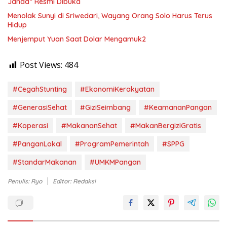
Janda” Resmi Dibuka
Menolak Sunyi di Sriwedari, Wayang Orang Solo Harus Terus
Hidup
Menjemput Yuan Saat Dolar Mengamuk2
Post Views:
484
#CegahStunting
#EkonomiKerakyatan
#GenerasiSehat
#GiziSeimbang
#KeamananPangan
#Koperasi
#MakananSehat
#MakanBergiziGratis
#PanganLokal
#ProgramPemerintah
#SPPG
#StandarMakanan
#UMKMPangan
Penulis: Ryo
Editor: Redaksi