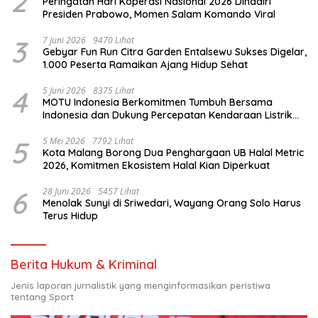
2
Peringatan Hari Koperasi Nasional 2026 Dihadiri
Presiden Prabowo, Momen Salam Komando Viral
3
7 Juni 2026
9470 Lihat
Gebyar Fun Run Citra Garden Entalsewu Sukses Digelar,
1.000 Peserta Ramaikan Ajang Hidup Sehat
4
5 Juni 2026
8375 Lihat
MOTU Indonesia Berkomitmen Tumbuh Bersama
Indonesia dan Dukung Percepatan Kendaraan Listrik
Nasional
5
5 Mei 2026
7792 Lihat
Kota Malang Borong Dua Penghargaan UB Halal Metric
2026, Komitmen Ekosistem Halal Kian Diperkuat
6
28 Juni 2026
5457 Lihat
Menolak Sunyi di Sriwedari, Wayang Orang Solo Harus
Terus Hidup
Berita Hukum & Kriminal
Jenis laporan jurnalistik yang menginformasikan peristiwa
tentang Sport