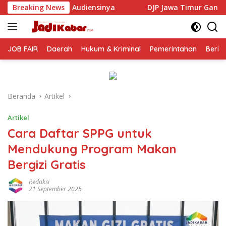
Langsung
inya
Breaking News
DJP Jawa Timur Gandeng GP Ansor Tingkatkan Lit
ke
konten
JOB FAIR
Daerah
Hukum & Kriminal
Pemerintahan
Berit
Beranda
Artikel
Artikel
Cara Daftar SPPG untuk
Mendukung Program Makan
Bergizi Gratis
Redaksi
21 September 2025