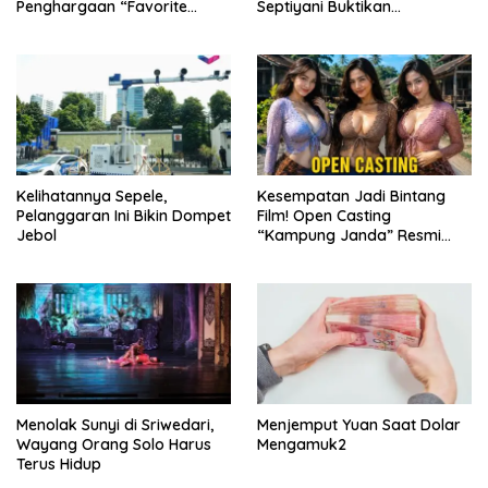
Penghargaan “Favorite
Septiyani Buktikan
Young Legal Practitioner” di
Keberanian Bisa Dilatih
Jaka Awards 2026
Kelihatannya Sepele,
Kesempatan Jadi Bintang
Pelanggaran Ini Bikin Dompet
Film! Open Casting
Jebol
“Kampung Janda” Resmi
Dibuka
Menolak Sunyi di Sriwedari,
Menjemput Yuan Saat Dolar
Wayang Orang Solo Harus
Mengamuk2
Terus Hidup