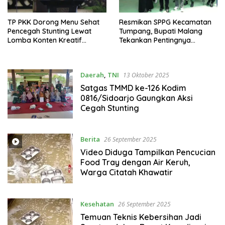
TP PKK Dorong Menu Sehat
Resmikan SPPG Kecamatan
Pencegah Stunting Lewat
Tumpang, Bupati Malang
Lomba Konten Kreatif
Tekankan Pentingnya
DASHAT
Kualitas Makanan untuk
Keberlangsungan Program
MBG
Daerah
,
TNI
13 Oktober 2025
Satgas TMMD ke-126 Kodim
0816/Sidoarjo Gaungkan Aksi
Cegah Stunting
Berita
26 September 2025
Video Diduga Tampilkan Pencucian
Food Tray dengan Air Keruh,
Warga Citatah Khawatir
Kesehatan
26 September 2025
Temuan Teknis Kebersihan Jadi