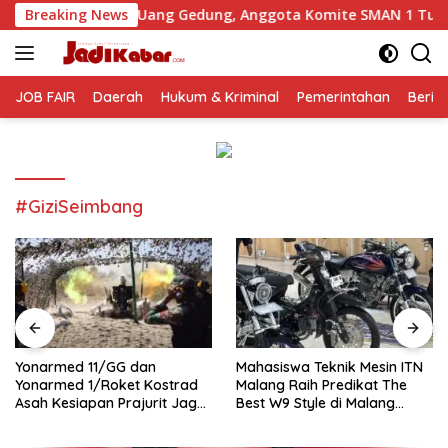
Langsung
 Uang Gedung, Anggota Komite SMAN 1 Tumpang ,Ketua DPD IW
Breaking News
ke
konten
JOB FAIR
Daerah
Hukum & Kriminal
Pemerintahan
Berit
#GiziSeimbang
Yonarmed 11/GG dan
Mahasiswa Teknik Mesin ITN
Yonarmed 1/Roket Kostrad
Malang Raih Predikat The
Asah Kesiapan Prajurit Jaga
Best W9 Style di Malang
Kedaulatan NKRI
Modifest