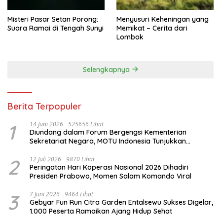
Misteri Pasar Setan Porong:
Menyusuri Keheningan yang
Suara Ramai di Tengah Sunyi
Memikat – Cerita dari
Lombok
Selengkapnya
Berita Terpopuler
1
14 Juni 2026
525656 Lihat
Diundang dalam Forum Bergengsi Kementerian
Sekretariat Negara, MOTU Indonesia Tunjukkan
Komitmen untuk Indonesia
2
12 Juli 2026
9870 Lihat
Peringatan Hari Koperasi Nasional 2026 Dihadiri
Presiden Prabowo, Momen Salam Komando Viral
3
7 Juni 2026
9464 Lihat
Gebyar Fun Run Citra Garden Entalsewu Sukses Digelar,
1.000 Peserta Ramaikan Ajang Hidup Sehat